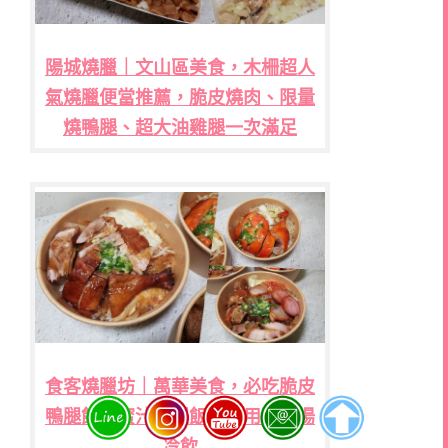
陽城燒臘｜文山區美食，木柵超人
氣燒臘便當推薦，脆皮燒肉、限量
燒鴨腿、超大油雞腿一次滿足
食客燒臘坊｜萬華美食，必吃脆皮
鴨腿飯、蜜汁雞腿飯，內用附熱湯
冷飲