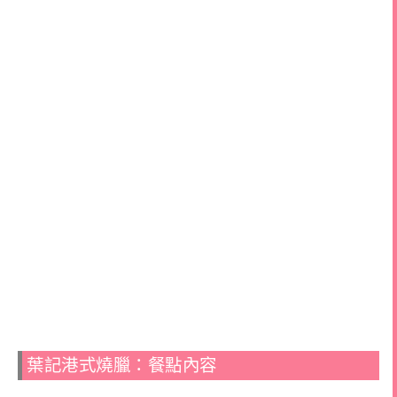
葉記港式燒臘：餐點內容