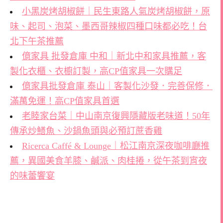
小黑炭烤胡椒餅｜民生東路人氣炭烤胡椒餅，原
味、起司、泡菜、墨西哥辣椒四種口味都必吃！台
北下午茶推薦
億家具 批發倉庫 中和｜新北中和家具推薦，客
製化衣櫃、衣櫥訂製，高CP值家具一次購足
億家具批發倉庫 泰山｜客製化沙發．完善保修．
滿萬免運！高CP值家具首選
老睦家台菜｜中山南京復興隱藏版老味道！50年
傳承炒鱔魚、沙鍋魚頭與必預訂蔗香雞
Ricerca Caffé & Lounge｜松江南京深夜咖啡廳推
薦，異國美食羊膝、鹹派、肉桂捲，從午茶到宵夜
的味蕾饗宴