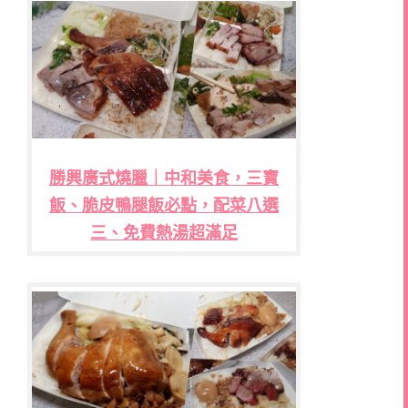
勝興廣式燒臘｜中和美食，三寶
飯、脆皮鴨腿飯必點，配菜八選
三、免費熱湯超滿足