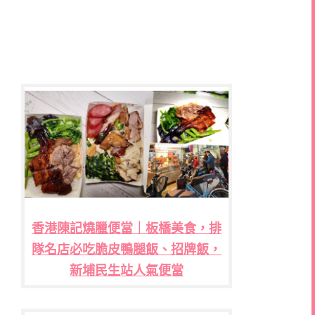
香港陳記燒臘便當｜板橋美食，排
隊名店必吃脆皮鴨腿飯、招牌飯，
新埔民生站人氣便當