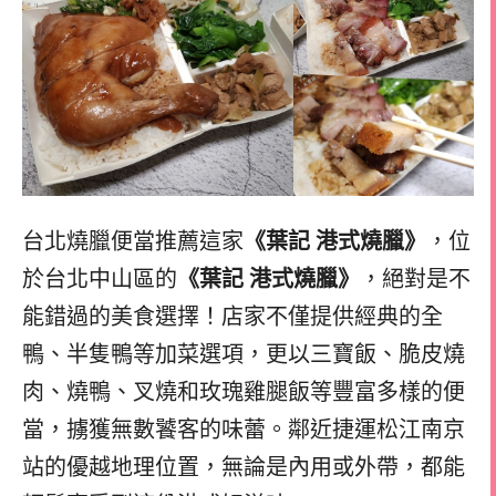
台北燒臘便當推薦這家
《葉記 港式燒臘》
，位
於台北中山區的
《葉記 港式燒臘》
，絕對是不
能錯過的美食選擇！店家不僅提供經典的全
鴨、半隻鴨等加菜選項，更以三寶飯、脆皮燒
肉、燒鴨、叉燒和玫瑰雞腿飯等豐富多樣的便
當，擄獲無數饕客的味蕾。鄰近捷運松江南京
站的優越地理位置，無論是內用或外帶，都能