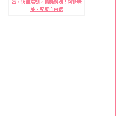
當，份量爆棚，鴨腿銷魂！料多味
美、配菜自由選