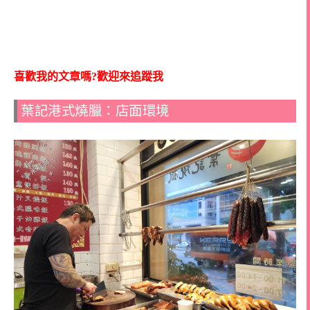
喜歡我的文章嗎?歡迎來追蹤我
葉記港式燒臘：店面環境