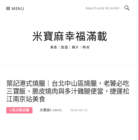
Skip
MENU
to
content
米寶麻幸福滿載
美食｜旅遊｜親子｜時尚
葉記港式燒臘｜台北中山區燒臘，老饕必吃
三寶飯、脆皮燒肉與多汁雞腿便當，捷運松
江南京站美食
G松山新店線
米寶麻CAROL
2026-06-25