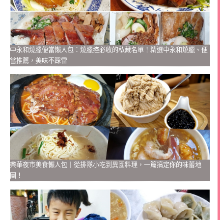
中永和燒臘便當懶人包：燒臘控必收的私藏名單！精選中永和燒臘、便
當推薦，美味不踩雷
樂華夜市美食懶人包｜從排隊小吃到異國料理，一篇搞定你的味蕾地
圖！