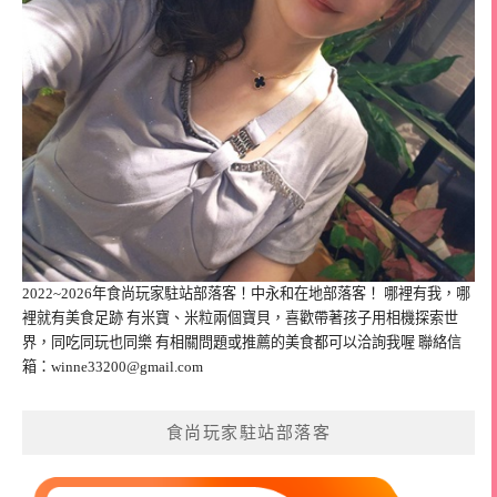
2022~2026年食尚玩家駐站部落客！中永和在地部落客！ 哪裡有我，哪
裡就有美食足跡 有米寶、米粒兩個寶貝，喜歡帶著孩子用相機探索世
界，同吃同玩也同樂 有相關問題或推薦的美食都可以洽詢我喔 聯絡信
箱：
winne33200@gmail.com
食尚玩家駐站部落客