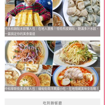
中永和鍋貼水餃懶人包｜在地人激推！恰恰煎皮鍋貼、飽滿多汁水餃，
一篇搞定你的美食雷達
中和華新街美食懶人包｜緬甸街南洋異國小吃，在地隱藏美味全攻略！
吃到飽餐廳