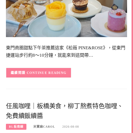
東門商圈甜點下午茶推薦這家《松薇 PINE&ROSE》，從東門
捷運站步行約8～10分鐘，就能來到這間帶…
CONTINUE READING
任風咖哩｜板橋美食，柳丁熬煮特色咖哩、
免費續飯續醬
BL板南線
米寶麻CAROL
2026-08-08