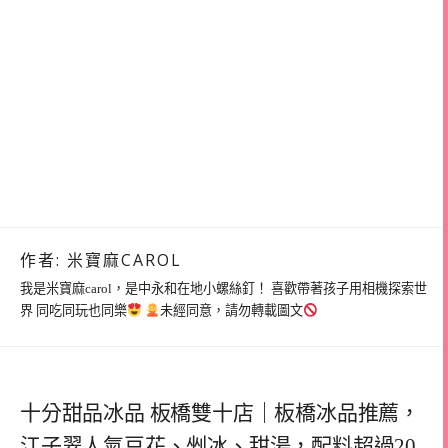
作者:
米寶麻CAROL
我是米寶麻carol，是中永和在地小螺絲釘！ 喜歡帶著孩子用相機探索世
界 同吃同玩也同樂
未經同意，請勿轉載圖文
十分甜品冰品 板橋雙十店｜板橋冰品推薦，
江子翠人氣豆花、剉冰、甜湯，配料超過20