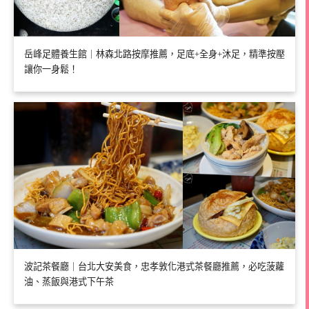
岳峰足體養生館｜林森北路按摩推薦，足底+全身+沐足，精準按壓
讓你一身鬆！
波記茶餐廳｜台北大安美食，忠孝敦化港式茶餐廳推薦，必吃菠蘿
油、蒸飯與港式下午茶