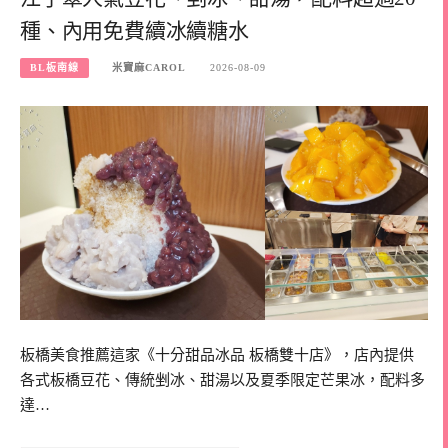
種、內用免費續冰續糖水
BL板南線
米寶麻CAROL
2026-08-09
板橋美食推薦這家《十分甜品冰品 板橋雙十店》，店內提供
各式板橋豆花、傳統剉冰、甜湯以及夏季限定芒果冰，配料多
達…