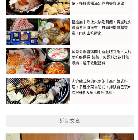
燒，多樣選擇滿足你的美食渴望！
藝爐晏┃汐止火鍋吃到飽。賞畫吃火
鍋兩者同時擁有，自助吧提供超豐
富，肉肉山吃起來
韓哥哥銅盤烤肉┃新莊吃到飽。火烤
兩吃好選擇!蔬菜、火鍋料及飲料無
限續，還不收服務費
肉倉韓式烤肉吃到飽┃西門韓式料
理。多種小菜自助式。拌飯自己玩♥
哈根達斯&莫凡彼冰淇淋。
近期文章