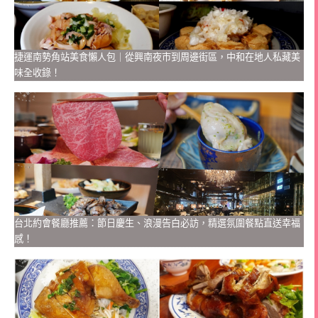
捷運南勢角站美食懶人包｜從興南夜市到周邊街區，中和在地人私藏美
味全收錄！
台北約會餐廳推薦：節日慶生、浪漫告白必訪，精選氛圍餐點直送幸福
感！