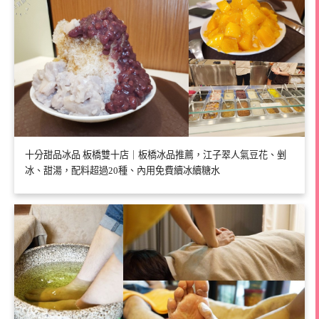
十分甜品冰品 板橋雙十店｜板橋冰品推薦，江子翠人氣豆花、剉
冰、甜湯，配料超過20種、內用免費續冰續糖水