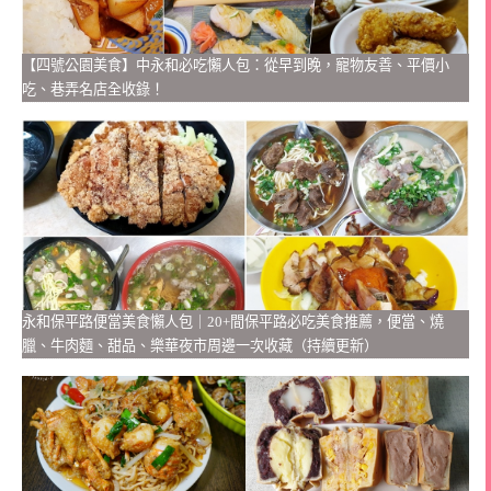
【四號公園美食】中永和必吃懶人包：從早到晚，寵物友善、平價小
吃、巷弄名店全收錄！
永和保平路便當美食懶人包｜20+間保平路必吃美食推薦，便當、燒
臘、牛肉麵、甜品、樂華夜市周邊一次收藏（持續更新）