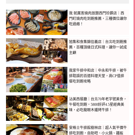
我 就厲害燒肉放題西門珍饌店｜西
門町燒肉吃到飽推薦，三種價位讓你
吃過癮！
旭集和食集錦信義店｜台北吃到飽推
薦，百種頂級日式料理，讓你一試成
主顧
我家牛排中和店｜中永和牛排，被牛
排耽誤的百道料理天堂，高CP值排
餐吃到飽攻略
沾美西餐廳｜台北70年老字號美食，
午餐吃到飽，5800好評4.5星經典美
味，必吃龍眼木爐烤牛排！
安格士牛排館樹林店｜超人氣平價牛
排吃到飽，自助吧、小火鍋、鐵板