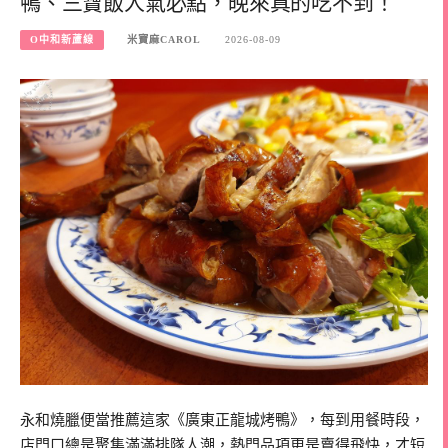
鴨、三寶飯人氣必點，晚來真的吃不到！
O中和新蘆線
米寶麻CAROL
2026-08-09
永和燒臘便當推薦這家《廣東正龍城烤鴨》，每到用餐時段，
店門口總是聚集滿滿排隊人潮，熱門品項更是賣得飛快，才短