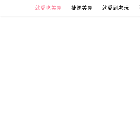
Skip
就愛吃美食
捷運美食
就愛到處玩
to
content