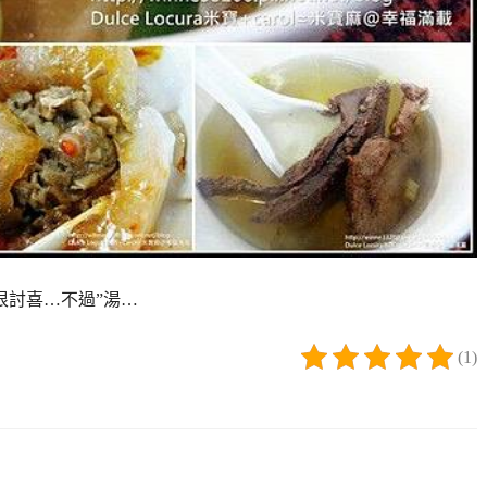
討喜…不過”湯…
(1)