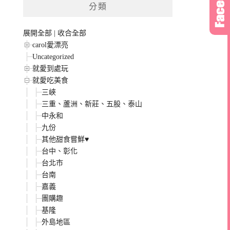
分類
展開全部
|
收合全部
carol愛漂亮
Uncategorized
就愛到處玩
就愛吃美食
三峽
三重、蘆洲、新莊、五股、泰山
中永和
九份
其他甜食嘗鮮♥
台中、彰化
台北市
台南
嘉義
團購趣
基隆
外島地區