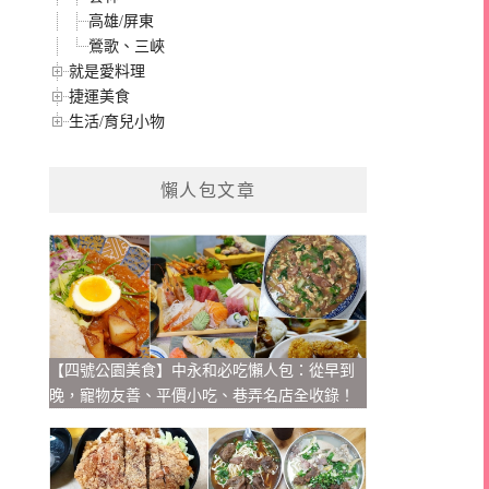
高雄/屏東
鶯歌、三峽
就是愛料理
捷運美食
生活/育兒小物
懶人包文章
【四號公園美食】中永和必吃懶人包：從早到
晚，寵物友善、平價小吃、巷弄名店全收錄！