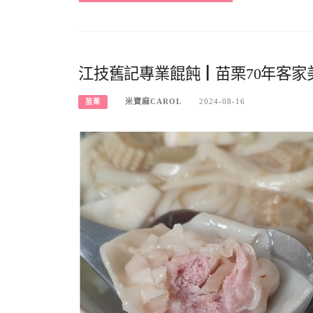
江技舊記專業餛飩┃苗栗70年客
米寶麻CAROL
2024-08-16
苗栗