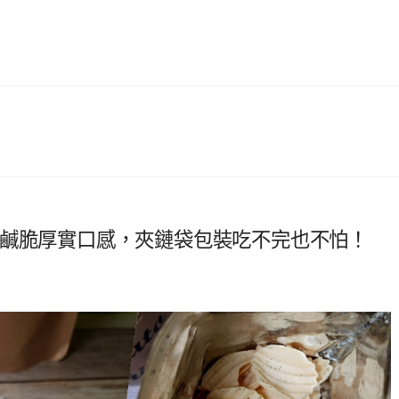
片新寵！鹹脆厚實口感，夾鏈袋包裝吃不完也不怕！