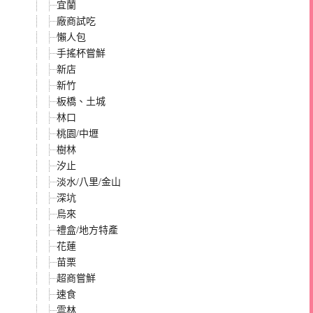
宜蘭
廠商試吃
懶人包
手搖杯嘗鮮
新店
新竹
板橋、土城
林口
桃園/中壢
樹林
汐止
淡水/八里/金山
深坑
烏來
禮盒/地方特產
花蓮
苗栗
超商嘗鮮
速食
雲林