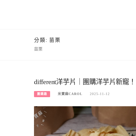
分類:
苗栗
苗栗
different洋芋片｜團購洋芋
米寶麻CAROL
2025-11-12
團購趣