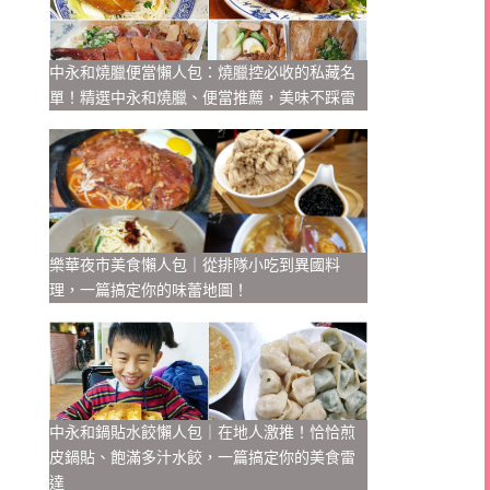
中永和燒臘便當懶人包：燒臘控必收的私藏名
單！精選中永和燒臘、便當推薦，美味不踩雷
樂華夜市美食懶人包｜從排隊小吃到異國料
理，一篇搞定你的味蕾地圖！
中永和鍋貼水餃懶人包｜在地人激推！恰恰煎
皮鍋貼、飽滿多汁水餃，一篇搞定你的美食雷
達