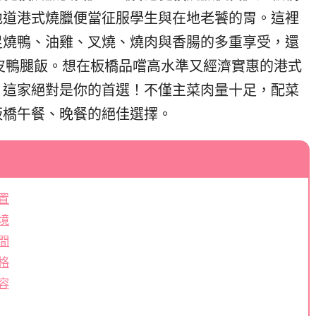
地道港式燒臘便當征服學生與在地老饕的胃。這裡
足燒鴨、油雞、叉燒、燒肉與香腸的多重享受，還
皮鴨腿飯。想在板橋品嚐高水準又經濟實惠的港式
，這家絕對是你的首選！不僅主菜肉量十足，配菜
板橋午餐、晚餐的絕佳選擇。
置
境
間
格
容