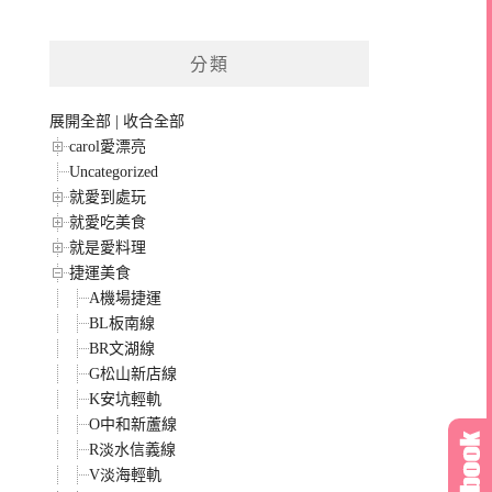
分類
展開全部
|
收合全部
carol愛漂亮
Uncategorized
就愛到處玩
就愛吃美食
就是愛料理
捷運美食
A機場捷運
BL板南線
BR文湖線
G松山新店線
K安坑輕軌
O中和新蘆線
R淡水信義線
V淡海輕軌