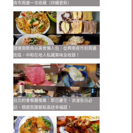
夜市周邊一次收藏（持續更新）
捷運南勢角站美食懶人包｜從興南夜市到周邊
街區，中和在地人私藏美味全收錄！
台北約會餐廳推薦：節日慶生、浪漫告白必
訪，精選氛圍餐點直送幸福感！