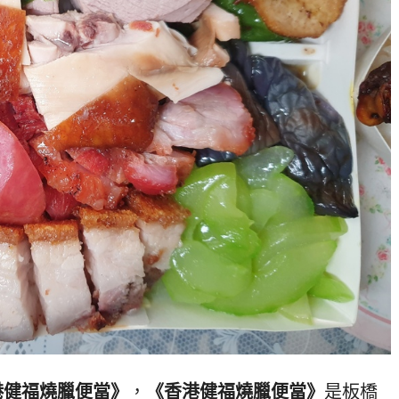
港健福燒臘便當》
，
《香港健福燒臘便當》
是板橋