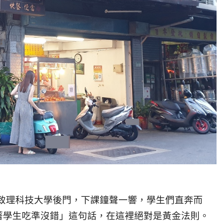
致理科技大學後門，下課鐘聲一響，學生們直奔而
著學生吃準沒錯」這句話，在這裡絕對是黃金法則。