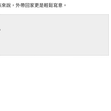
族來說，外帶回家更是輕鬆寫意。
號