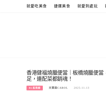
Skip
就愛吃美食
捷運美食
就愛到處玩
to
content
香港健福燒臘便當｜板橋燒臘便當
足，連配菜都銷魂！
米寶麻CAROL
2025-11-13
BL板南線