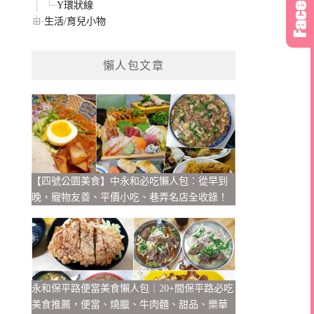
Y環狀線
生活/育兒小物
懶人包文章
【四號公園美食】中永和必吃懶人包：從早到
晚，寵物友善、平價小吃、巷弄名店全收錄！
永和保平路便當美食懶人包｜20+間保平路必吃
美食推薦，便當、燒臘、牛肉麵、甜品、樂華