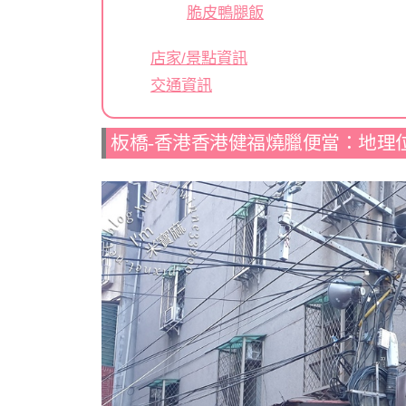
脆皮鴨腿飯
店家/景點資訊
交通資訊
板橋-香港香港健福燒臘便當：地理