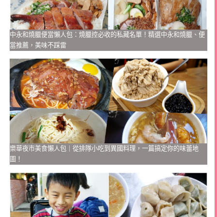
中永和燒臘便當懶人包：燒臘控必收的私藏名單！精選中永和燒臘、便
當推薦，美味不踩雷
樂華夜市美食懶人包｜從排隊小吃到異國料理，一篇搞定你的味蕾地
圖！