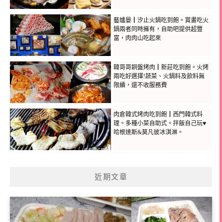
藝爐晏┃汐止火鍋吃到飽。賞畫吃火
鍋兩者同時擁有，自助吧提供超豐
富，肉肉山吃起來
韓哥哥銅盤烤肉┃新莊吃到飽。火烤
兩吃好選擇!蔬菜、火鍋料及飲料無
限續，還不收服務費
肉倉韓式烤肉吃到飽┃西門韓式料
理。多種小菜自助式。拌飯自己玩♥
哈根達斯&莫凡彼冰淇淋。
近期文章