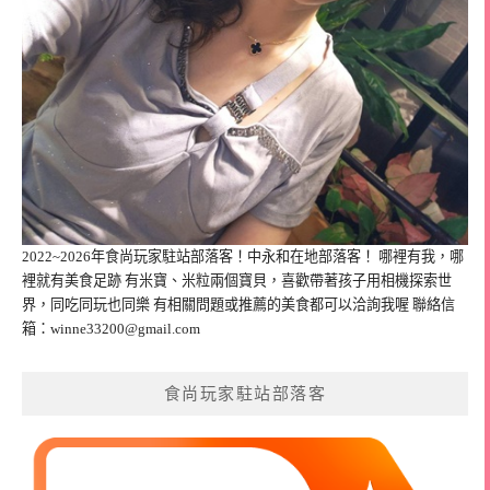
2022~2026年食尚玩家駐站部落客！中永和在地部落客！ 哪裡有我，哪
裡就有美食足跡 有米寶、米粒兩個寶貝，喜歡帶著孩子用相機探索世
界，同吃同玩也同樂 有相關問題或推薦的美食都可以洽詢我喔 聯絡信
箱：
winne33200@gmail.com
食尚玩家駐站部落客