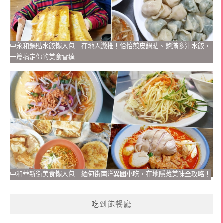
中永和鍋貼水餃懶人包｜在地人激推！恰恰煎皮鍋貼、飽滿多汁水餃，
一篇搞定你的美食雷達
中和華新街美食懶人包｜緬甸街南洋異國小吃，在地隱藏美味全攻略！
吃到飽餐廳