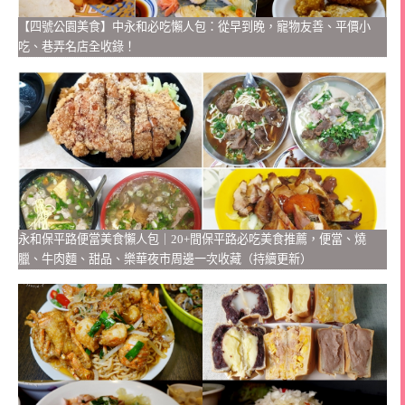
【四號公園美食】中永和必吃懶人包：從早到晚，寵物友善、平價小
吃、巷弄名店全收錄！
永和保平路便當美食懶人包｜20+間保平路必吃美食推薦，便當、燒
臘、牛肉麵、甜品、樂華夜市周邊一次收藏（持續更新）