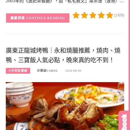
2003年的《波記茶餐廳》，由「私宅教父」葉宗澄（波哥）…
(169)
CONTINUE READING
廣東正龍城烤鴨｜永和燒臘推薦，燒肉、燒
鴨、三寶飯人氣必點，晚來真的吃不到！
O中和新蘆線
米寶麻CAROL
2026-08-09