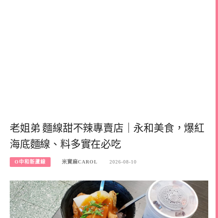
老姐弟 麵線甜不辣專賣店｜永和美食，爆紅
海底麵線、料多實在必吃
O中和新蘆線
米寶麻CAROL
2026-08-10