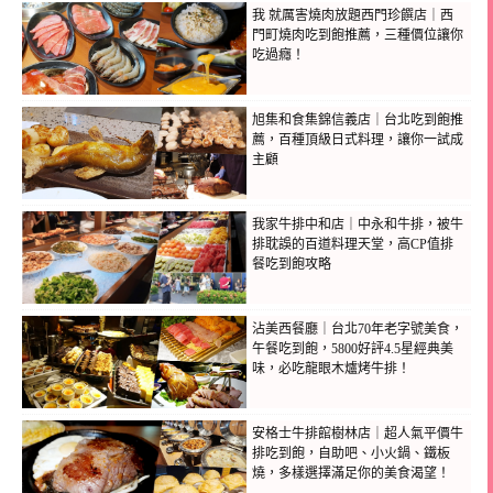
我 就厲害燒肉放題西門珍饌店｜西
門町燒肉吃到飽推薦，三種價位讓你
吃過癮！
旭集和食集錦信義店｜台北吃到飽推
薦，百種頂級日式料理，讓你一試成
主顧
我家牛排中和店｜中永和牛排，被牛
排耽誤的百道料理天堂，高CP值排
餐吃到飽攻略
沾美西餐廳｜台北70年老字號美食，
午餐吃到飽，5800好評4.5星經典美
味，必吃龍眼木爐烤牛排！
安格士牛排館樹林店｜超人氣平價牛
排吃到飽，自助吧、小火鍋、鐵板
燒，多樣選擇滿足你的美食渴望！