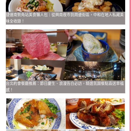
捷運南勢角站美食懶人包｜從興南夜市到周邊街區，中和在地人私藏美
味全收錄！
台北約會餐廳推薦：節日慶生、浪漫告白必訪，精選氛圍餐點直送幸福
感！