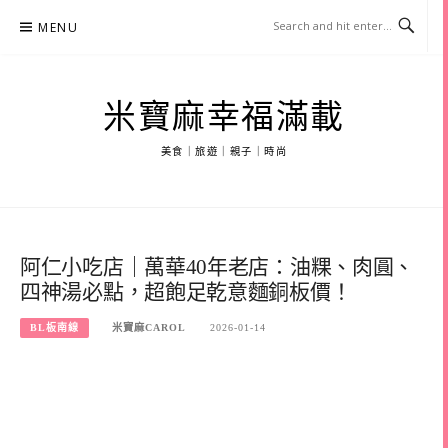
Skip
MENU
to
content
米寶麻幸福滿載
美食｜旅遊｜親子｜時尚
阿仁小吃店｜萬華40年老店：油粿、肉圓、
四神湯必點，超飽足乾意麵銅板價！
BL板南線
米寶麻CAROL
2026-01-14