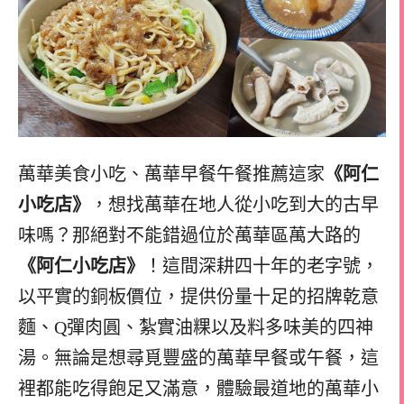
萬華美食小吃、萬華早餐午餐推薦這家
《阿仁
小吃店》
，想找萬華在地人從小吃到大的古早
味嗎？那絕對不能錯過位於萬華區萬大路的
《阿仁小吃店》
！這間深耕四十年的老字號，
以平實的銅板價位，提供份量十足的招牌乾意
麵、Q彈肉圓、紮實油粿以及料多味美的四神
湯。無論是想尋覓豐盛的萬華早餐或午餐，這
裡都能吃得飽足又滿意，體驗最道地的萬華小