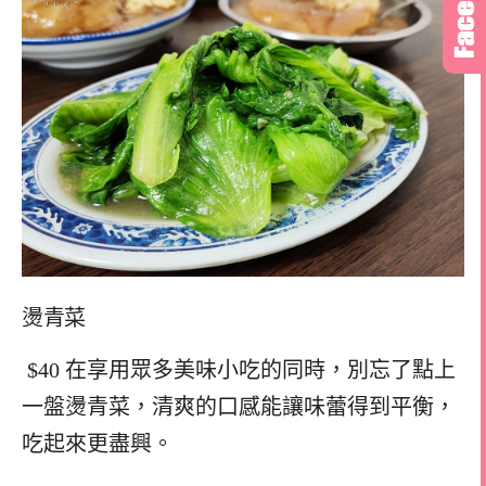
燙青菜
$40 在享用眾多美味小吃的同時，別忘了點上
一盤燙青菜，清爽的口感能讓味蕾得到平衡，
吃起來更盡興。