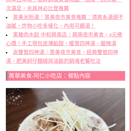
次滿足，米其林必比登推薦
景美米粉湯｜景美夜市美食推薦：清爽系湯頭不
油膩，炸物小吃多樣化，內用可續湯！
黑豬肉水餃 中和興南店｜興南夜市美食，4元佛
心價！手工現包皮薄餡甜，暖胃四神湯、酸辣湯
高雙管四神湯｜景美夜市美食，經典雙管四神
湯、肥美蚵仔麵線與油飯的銷魂老饕吃法
萬華美食-阿仁小吃店：餐點內容