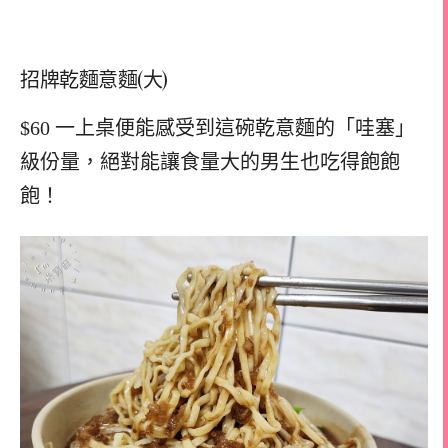
招牌乾麵意麵(大)
$60 一上桌便能感受到這碗乾意麵的「哇塞」
級份量，絕對能讓食量大的男生也吃得飽飽
飽！