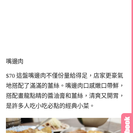
嘴邊肉
$70 這盤嘴邊肉不僅份量給得足，店家更豪氣
地搭配了滿滿的薑絲。嘴邊肉口感嫩口帶鮮，
搭配畫龍點睛的醬油膏和薑絲，清爽又開胃，
是許多人吃小吃必點的經典小菜。