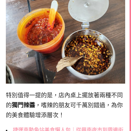
特別值得一提的是，店內桌上擺放著兩種不同
的
獨門辣醬
，嗜辣的朋友可千萬別錯過，為你
的美食體驗增添層次！
捷運南勢角站美食懶人包｜從興南夜市到周邊街