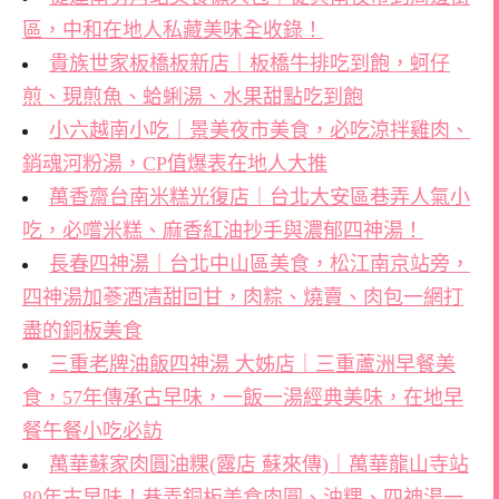
區，中和在地人私藏美味全收錄！
貴族世家板橋板新店｜板橋牛排吃到飽，蚵仔
煎、現煎魚、蛤蜊湯、水果甜點吃到飽
小六越南小吃｜景美夜市美食，必吃涼拌雞肉、
銷魂河粉湯，CP值爆表在地人大推
萬香齋台南米糕光復店｜台北大安區巷弄人氣小
吃，必嚐米糕、麻香紅油抄手與濃郁四神湯！
長春四神湯｜台北中山區美食，松江南京站旁，
四神湯加蔘酒清甜回甘，肉粽、燒賣、肉包一網打
盡的銅板美食
三重老牌油飯四神湯 大姊店｜三重蘆洲早餐美
食，57年傳承古早味，一飯一湯經典美味，在地早
餐午餐小吃必訪
萬華蘇家肉圓油粿(露店 蘇來傳)｜萬華龍山寺站
80年古早味！巷弄銅板美食肉圓、油粿、四神湯一