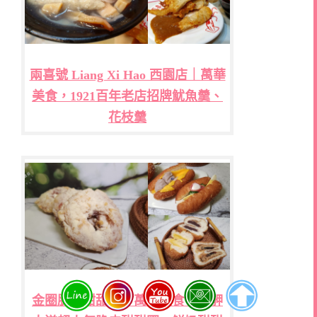
兩喜號 Liang Xi Hao 西園店｜萬華
美食，1921百年老店招牌魷魚羹、
花枝羹
金圈脆皮甜甜圈｜萬華美食，艋舺