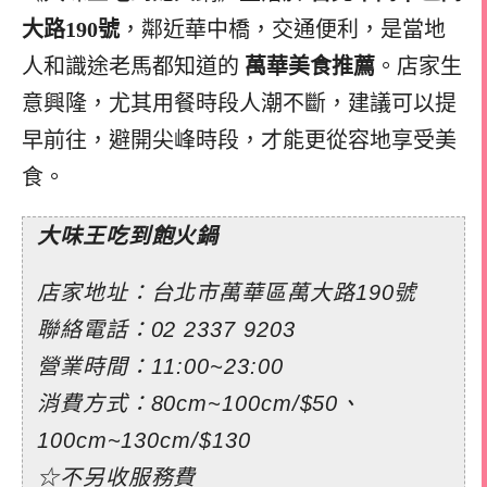
大路190號
，鄰近華中橋，交通便利，是當地
人和識途老馬都知道的
萬華美食推薦
。店家生
意興隆，尤其用餐時段人潮不斷，建議可以提
早前往，避開尖峰時段，才能更從容地享受美
食。
大味王吃到飽火鍋
店家地址：台北市萬華區萬大路190號
聯絡電話：02 2337 9203
營業時間：11:00~23:00
消費方式：80cm~100cm/$50、
100cm~130cm/$130
☆不另收服務費