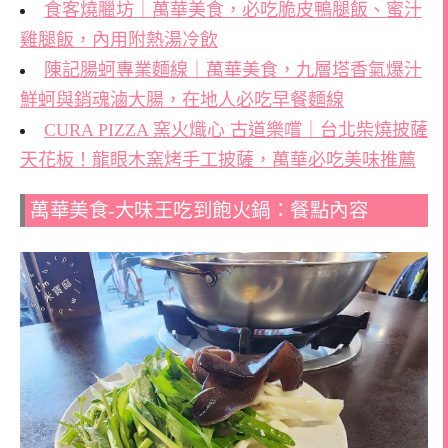
食客燒臘坊｜萬華美食，必吃脆皮鴨腿飯、蜜汁
雞腿飯，內用附熱湯冷飲
陳記腸蚵專業麵線｜萬華美食，九層塔香氣爆汁
鮮蚵與銷魂滷大腸，在地人必吃早餐麵線
CURA PIZZA 窯火熾心 古道樂嚐｜台北柴燒披薩
天花板！龍眼木窯烤手工披薩，萬華必吃美味推薦
萬華美食-大味王吃到飽火鍋：餐點內容