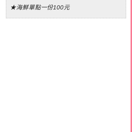
★海鮮單點一份100元