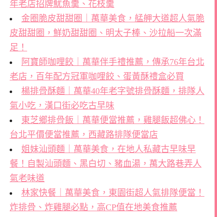
年老店招牌魷魚羹、花枝羹
金圈脆皮甜甜圈｜萬華美食，艋舺大道超人氣脆
皮甜甜圈，鮮奶甜甜圈、明太子棒、沙拉船一次滿
足！
阿寶師咖哩餃｜萬華伴手禮推薦，傳承76年台北
老店，百年配方冠軍咖哩餃、蛋黃酥禮盒必買
楊排骨酥麵｜萬華40年老字號排骨酥麵，排隊人
氣小吃，漢口街必吃古早味
東芝鄉排骨飯｜萬華便當推薦，雞腿飯超佛心！
台北平價便當推薦，西藏路排隊便當店
姐妹汕頭麵｜萬華美食，在地人私藏古早味早
餐！自製汕頭麵、黑白切、豬血湯，萬大路巷弄人
氣老味道
林家快餐｜萬華美食，東園街超人氣排隊便當！
炸排骨、炸雞腿必點，高CP值在地美食推薦