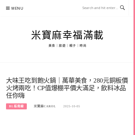
Skip
MENU
to
content
米寶麻幸福滿載
美食｜旅遊｜親子｜時尚
大味王吃到飽火鍋｜萬華美食，280元銅板價
火烤兩吃！CP值爆棚平價大滿足，飲料冰品
任你嗨
BL板南線
米寶麻CAROL
2025-10-05