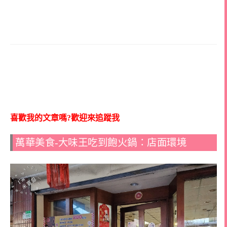
喜歡我的文章嗎?歡迎來追蹤我
萬華美食-大味王吃到飽火鍋：店面環境