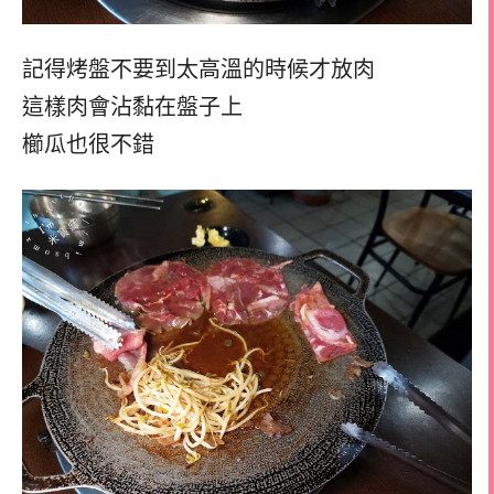
記得烤盤不要到太高溫的時候才放肉
這樣肉會沾黏在盤子上
櫛瓜也很不錯