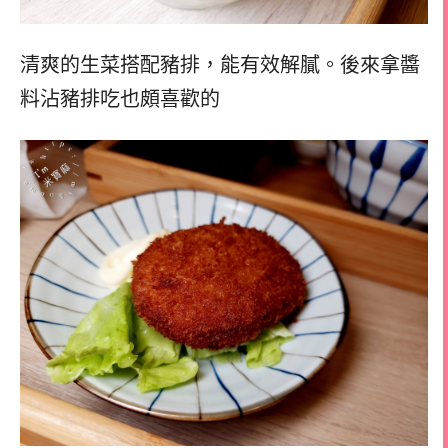
清爽的生菜搭配豬排，能有效解膩。
後來拿醬
料沾豬排吃也頗喜歡的