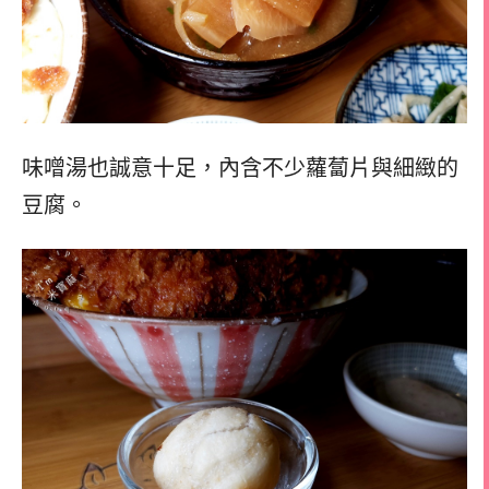
味噌湯也誠意十足，內含不少蘿蔔片與細緻的
豆腐。