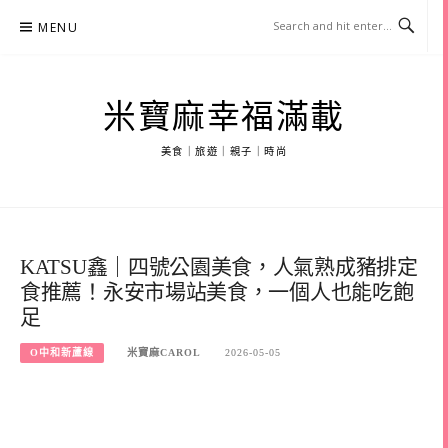
Skip
MENU
to
content
米寶麻幸福滿載
美食｜旅遊｜親子｜時尚
KATSU鑫｜四號公園美食，人氣熟成豬排定
食推薦！永安市場站美食，一個人也能吃飽
足
O中和新蘆線
米寶麻CAROL
2026-05-05