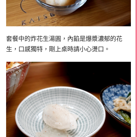
套餐中的炸花生湯圓，內餡是爆漿濃郁的花
生，口感獨特，剛上桌時請小心燙口。