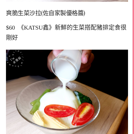
爽脆生菜沙拉(佐自家製優格醬)
$60
《KATSU鑫》
新鮮的生菜搭配豬排定食很
剛好