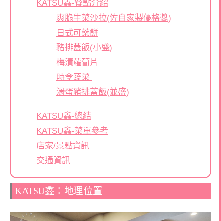
KATSU鑫-餐點介紹
爽脆生菜沙拉(佐自家製優格醬)
日式可藥餅
豬排蓋飯(小盛)
梅漬蘿蔔片
時令蔬菜
滑蛋豬排蓋飯(並盛)
KATSU鑫-總結
KATSU鑫-菜單參考
店家/景點資訊
交通資訊
KATSU鑫：地理位置