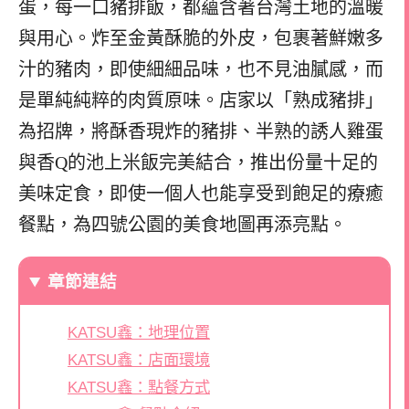
蛋，每一口豬排飯，都蘊含著台灣土地的溫暖
與用心。炸至金黃酥脆的外皮，包裹著鮮嫩多
汁的豬肉，即使細細品味，也不見油膩感，而
是單純純粹的肉質原味。店家以「熟成豬排」
為招牌，將酥香現炸的豬排、半熟的誘人雞蛋
與香Q的池上米飯完美結合，推出份量十足的
美味定食，即使一個人也能享受到飽足的療癒
餐點，為四號公園的美食地圖再添亮點。
章節連結
KATSU鑫：地理位置
KATSU鑫：店面環境
KATSU鑫：點餐方式