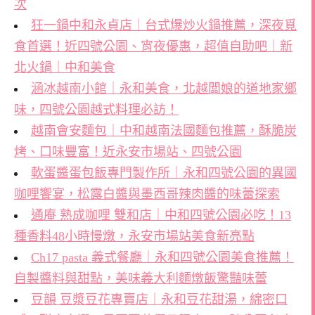
次
狂一鍋中和永貞店｜台式爆炒火鍋推薦，深夜覓
食首選！近四號公園、宵夜優惠，超值自助吧｜新
北火鍋｜中和美食
涵冰越南小館｜永和美食，北越闆娘的道地家鄉
味，四號公園越式料理必訪！
越南會安麵包｜中和越南法國麵包推薦，酥脆炭
烤、口味豐富！近永安市場站、四號公園
軟蛋醬蛋包飯專門製作所｜永和四號公園的異國
咖哩饗宴，松露白醬與墨西哥辣肉醬的味蕾探索
通庵 熟成咖哩 雙和店｜中和四號公園必吃！13
種香料48小時慢燉，永安市場站美食新亮點
Ch17 pasta 義式餐廳｜永和四號公園美食推薦！
自製醬料與甜點，美味義大利麵燉飯驚豔味蕾
豆韻 豆漿豆花專賣店｜永和豆花甜湯，綿密口