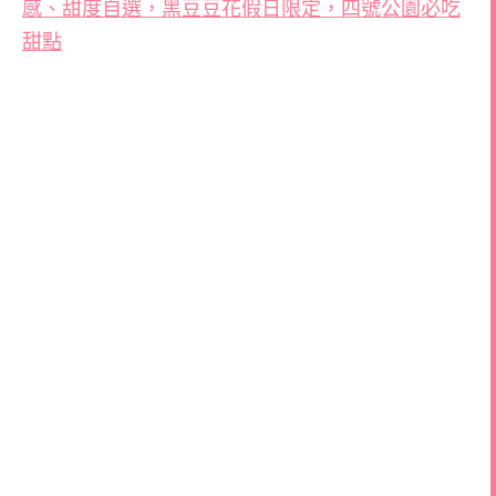
感、甜度自選，黑豆豆花假日限定，四號公園必吃
甜點