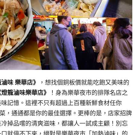
滷味 樂華店》
，想找個銅板價就能吃飽又美味的
《燈籠滷味樂華店》
！身為樂華夜市的排隊名店之
美味記憶。這裡不只有超過上百種新鮮食材任你
麗菜，通通都是你的最佳選擇。更棒的是，店家招牌
是冷掉品嚐的清爽滋味，都讓人一試成主顧！別忘
一口就停不下來，絕對是樂華夜市「加熱滷味」的