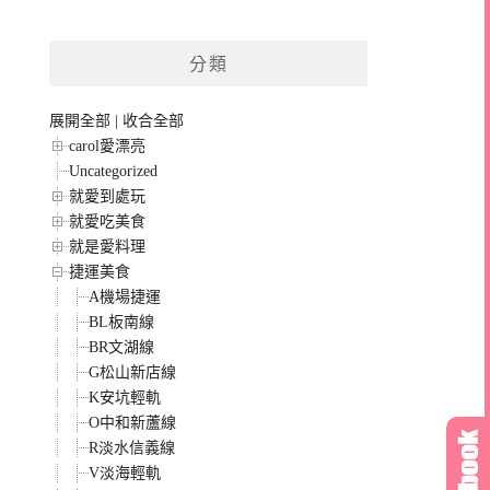
分類
展開全部
|
收合全部
carol愛漂亮
Uncategorized
就愛到處玩
就愛吃美食
就是愛料理
捷運美食
A機場捷運
BL板南線
BR文湖線
G松山新店線
K安坑輕軌
O中和新蘆線
R淡水信義線
V淡海輕軌