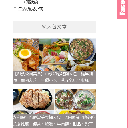
Y環狀線
生活/育兒小物
懶人包文章
【四號公園美食】中永和必吃懶人包：從早到
晚，寵物友善、平價小吃、巷弄名店全收錄！
永和保平路便當美食懶人包｜20+間保平路必吃
美食推薦，便當、燒臘、牛肉麵、甜品、樂華