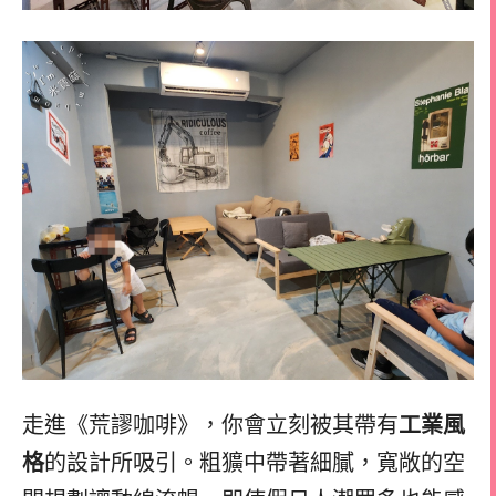
走進《荒謬咖啡》，你會立刻被其帶有
工業風
格
的設計所吸引。粗獷中帶著細膩，寬敞的空