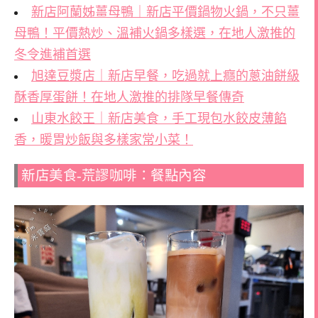
新店阿蘭姊薑母鴨｜新店平價鍋物火鍋，不只薑
母鴨！平價熱炒、溫補火鍋多樣選，在地人激推的
冬令進補首選
旭達豆漿店｜新店早餐，吃過就上癮的蔥油餅級
酥香厚蛋餅！在地人激推的排隊早餐傳奇
山東水餃王｜新店美食，手工現包水餃皮薄餡
香，暖胃炒飯與多樣家常小菜！
新店美食-荒謬咖啡：餐點內容