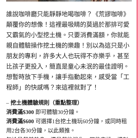
誰說咖啡廳只能靜靜地喝咖啡？《荒謬咖啡》
顛覆你的想像！這裡最吸睛的莫過於那排可愛
又霸氣的小型挖土機。只要消費滿額，你就能
親自體驗操作挖土機的樂趣！別以為這只是小
朋友的專利，許多大人也玩得不亦樂乎，甚至
比孩子更投入，簡直是童心未泯的最佳證明。
想暫時放下手機，讓手指動起來，感受當「工
程師」的快感嗎？來這裡就對了！
–
挖土機體驗規則（重點整理）
消費滿$300
即可體驗30分鐘。
消費滿$600
可選擇1台挖土機玩60分鐘，或同時租
用2台各30分鐘，以此類推。