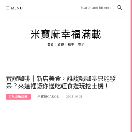
Skip
MENU
to
content
米寶麻幸福滿載
美食｜旅遊｜親子｜時尚
荒謬咖啡｜新店美食，誰說喝咖啡只能發
呆？來這裡讓你邊吃輕食邊玩挖土機！
G松山新店線
米寶麻CAROL
2025-10-28