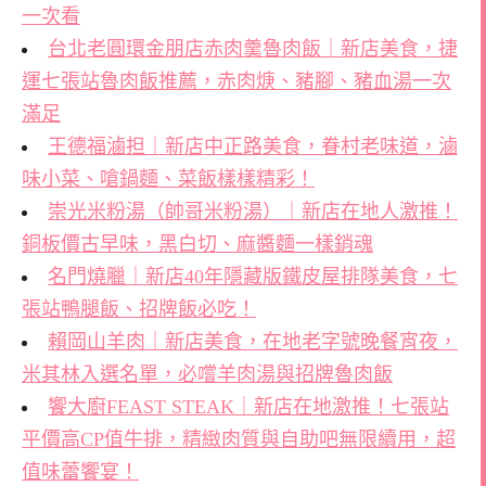
一次看
台北老圓環金朋店赤肉羹魯肉飯｜新店美食，捷
運七張站魯肉飯推薦，赤肉焿、豬腳、豬血湯一次
滿足
王德福滷担｜新店中正路美食，眷村老味道，滷
味小菜、嗆鍋麵、菜飯樣樣精彩！
崇光米粉湯（帥哥米粉湯）｜新店在地人激推！
銅板價古早味，黑白切、麻醬麵一樣銷魂
名門燒臘｜新店40年隱藏版鐵皮屋排隊美食，七
張站鴨腿飯、招牌飯必吃！
賴岡山羊肉｜新店美食，在地老字號晚餐宵夜，
米其林入選名單，必嚐羊肉湯與招牌魯肉飯
饗大廚FEAST STEAK｜新店在地激推！七張站
平價高CP值牛排，精緻肉質與自助吧無限續用，超
值味蕾饗宴！