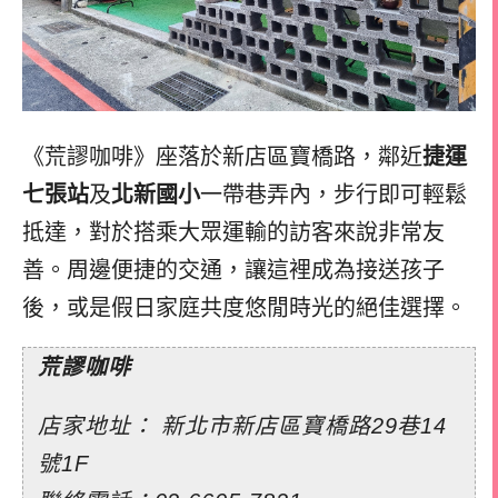
《荒謬咖啡》座落於新店區寶橋路，鄰近
捷運
七張站
及
北新國小
一帶巷弄內，步行即可輕鬆
抵達，對於搭乘大眾運輸的訪客來說非常友
善。周邊便捷的交通，讓這裡成為接送孩子
後，或是假日家庭共度悠閒時光的絕佳選擇。
荒謬咖啡
店家地址： 新北市新店區寶橋路29巷14
號1F