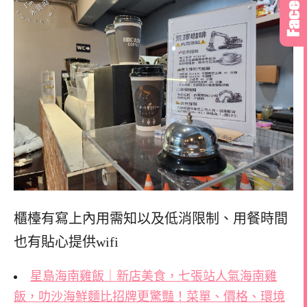
櫃檯有寫上內用需知以及低消限制、用餐時間
也有貼心提供wifi
星島海南雞飯｜新店美食，七張站人氣海南雞
飯，叻沙海鮮麵比招牌更驚豔！菜單、價格、環境