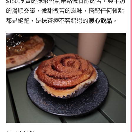
$150 厚實的抹茶香氣帶點微甘醇的苦，與牛奶
的滑順交織，微甜微苦的滋味，搭配任何餐點
都是絕配，是抹茶控不容錯過的
暖心飲品
。