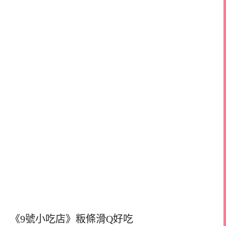
《9號小吃店》粄條滑Q好吃