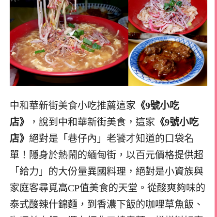
中和華新街美食小吃推薦這家
《9號小吃
店》
，說到中和華新街美食，這家
《9號小吃
店》
絕對是「巷仔內」老饕才知道的口袋名
單！隱身於熱鬧的緬甸街，以百元價格提供超
「給力」的大份量異國料理，絕對是小資族與
家庭客尋覓高CP值美食的天堂。從酸爽夠味的
泰式酸辣什錦麵，到香濃下飯的咖哩草魚飯、