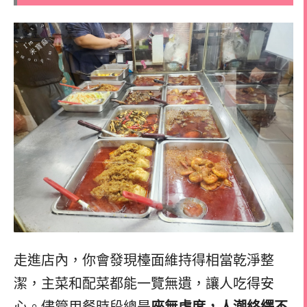
走進店內，你會發現檯面維持得相當乾淨整
潔，主菜和配菜都能一覽無遺，讓人吃得安
心。儘管用餐時段總是
座無虛席，人潮絡繹不