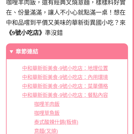
咖哩羊肉飯，還有經典叉燒意麵，樣樣料好實
在、份量滿滿，讓人不小心就點滿一桌！想在
中和品嚐到平價又美味的華新街異國小吃？來
《9號小吃店》
準沒錯
章節連結
中和華新街美食-9號小吃店：地理位置
中和華新街美食-9號小吃店：內用環境
中和華新街美食-9號小吃店：菜單價格
中和華新街美食-9號小吃店：餐點內容
咖哩羊肉飯
咖哩草魚飯
泰式酸辣什錦(粄條)
意麵(叉燒)