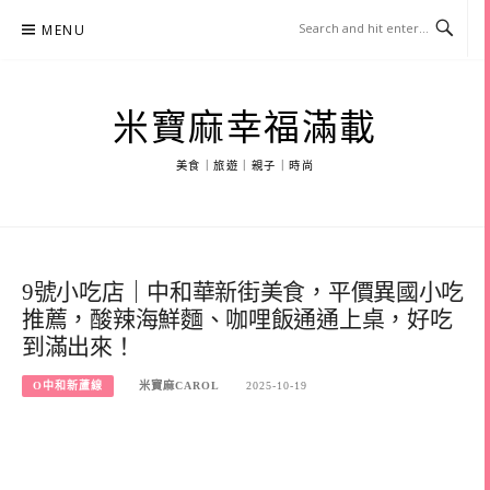
Skip
MENU
to
content
米寶麻幸福滿載
美食｜旅遊｜親子｜時尚
9號小吃店｜中和華新街美食，平價異國小吃
推薦，酸辣海鮮麵、咖哩飯通通上桌，好吃
到滿出來！
O中和新蘆線
米寶麻CAROL
2025-10-19