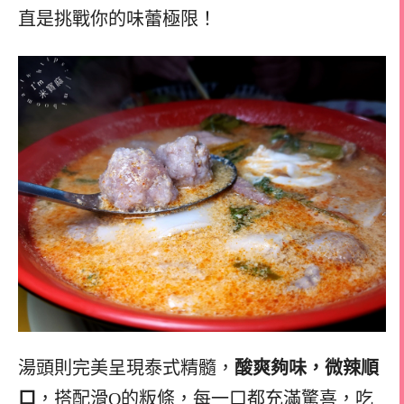
直是挑戰你的味蕾極限！
湯頭則完美呈現泰式精髓，
酸爽夠味，微辣順
口
，搭配滑Q的粄條，每一口都充滿驚喜，吃