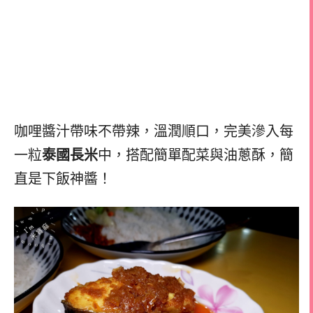
咖哩醬汁帶味不帶辣，溫潤順口，完美滲入每
一粒
泰國長米
中，搭配簡單配菜與油蔥酥，簡
直是下飯神醬！