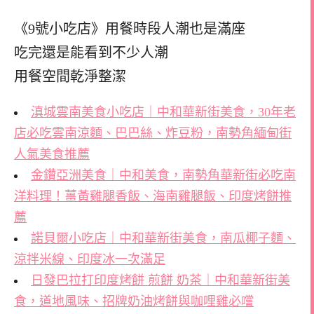
《9號小吃店》用餐時段人潮也是滿座
吃完還是能看到不少人潮
用餐空間乾淨整潔
滇城雲南美食小吃店｜中和華新街美食，30年老
店必吃雲南涼麵、巴巴絲、炸豆粉，南勢角緬甸街
人氣美食推薦
金鑽亞洲美食｜中和美食，南勢角華新街必吃南
洋料理！薑黃雞腿香飯、海南雞腿飯、印度烤餅推
薦
諾貝爾小吃店｜中和華新街美食，南瓜椰子麵、
涼拌米線、印度冰一次滿足
日發巴拉打印度烤餅 煎餅 奶茶｜中和華新街美
食，道地風味、招牌奶油烤餅與咖哩雞必嚐