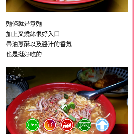
麵條就是意麵
加上叉燒絲很好入口
帶油蔥酥以及醬汁的香氣
也是挺好吃的