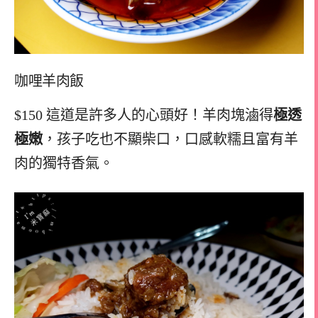
咖哩羊肉飯
$150 這道是許多人的心頭好！羊肉塊滷得
極透
極嫩
，孩子吃也不顯柴口，口感軟糯且富有羊
肉的獨特香氣。