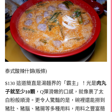
泰式酸辣什錦(粄條)
$130 這道簡直是湯麵界的「霸主」！光是
肉丸
子就至少10顆
，Q彈滑嫩的口感，就像裹了太
白粉般順滑。更令人驚豔的是，碗裡還能撈到
豬肚、豬腦、豬腸等多種用料，用料之豐富簡