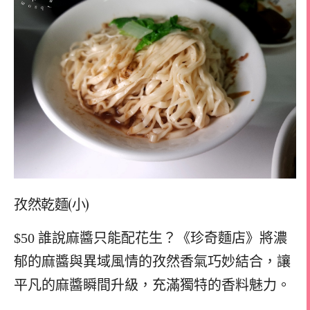
孜然乾麵(小)
$50 誰說麻醬只能配花生？《珍奇麵店》將濃
郁的麻醬與異域風情的孜然香氣巧妙結合，讓
平凡的麻醬瞬間升級，充滿獨特的香料魅力。