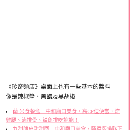
《珍奇麵店》桌面上也有一些基本的醬料
像是辣椒醬、黑醋及黑胡椒
蘭 米食餐盒｜中和廟口美食，高CP值便當，炸
雞腿、滷排骨、鯖魚排吃飽飽！
九甜脆皮甜甜圈｜中和廟口美食，隱藏版排隊下