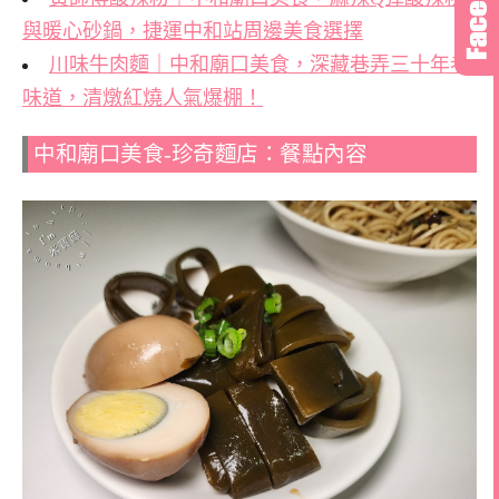
與暖心砂鍋，捷運中和站周邊美食選擇
川味牛肉麵｜中和廟口美食，深藏巷弄三十年老
味道，清燉紅燒人氣爆棚！
中和廟口美食-珍奇麵店：餐點內容