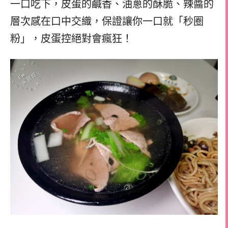
一口吃下，皮蛋的鹹香、油蔥的酥脆、辣醬的
層次感在口中交織，保證讓你一口就「秒圈
粉」，皮蛋控絕對會瘋狂！