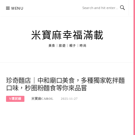
Skip
MENU
to
content
米寶麻幸福滿載
美食｜旅遊｜親子｜時尚
珍奇麵店｜中和廟口美食，多種獨家乾拌麵
口味，秒圈粉麵食等你來品嘗
Y環狀線
米寶麻CAROL
2025-11-27