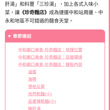
肝湯」和料豐「三珍湯」，加上各式入味小
菜，讓
《珍奇麵店》
成為捷運中和站周邊、中
永和地區不可錯過的麵食天堂。
章節連結
中和廟口美食-珍奇麵店：地理位置
中和廟口美食-珍奇麵店：店面環境
中和廟口美食-珍奇麵店：餐點內容
滷蛋
海帶
燙地瓜葉
孜然乾麵(小)
巫婆辣乾麵(小)
豬肝湯