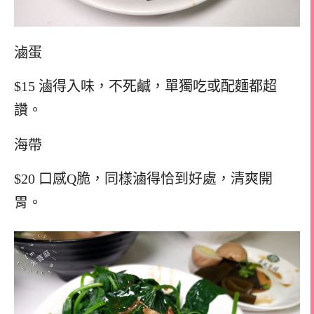
滷蛋
$15 滷得入味，不死鹹，單獨吃或配麵都超
讚。
海帶
$20 口感Q脆，同樣滷得恰到好處，清爽開
胃。