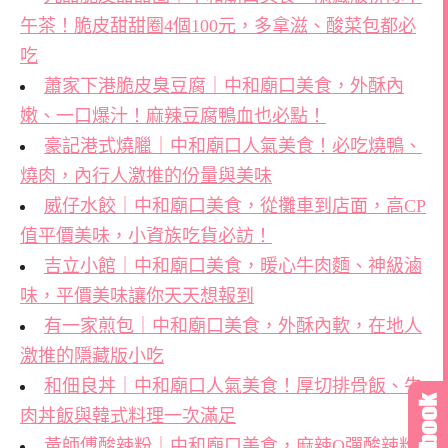
午茶！脆皮甜甜圈4個100元，多拿滋、酸菜包都必
吃
蕭家下港脆皮臭豆腐｜中和廟口美食，外酥內
嫩、一口爆汁！麻辣豆腐鴨血也必點！
豪記港式燒臘｜中和廟口人氣美食！必吃燒鴨、
燒肉，內行人激推的份量與美味
威仔水餃｜中和廟口美食，從攤車到店面，高CP
值平價美味，小資族吃貨必訪！
吉立小館｜中和廟口美食，暖心牛肉麵、神級滷
味，平價美味讓你天天想報到
有一家煎包｜中和廟口美食，外酥內軟，在地人
激推的隱藏版小吃
和佃良丼｜中和廟口人氣美食！厚切排骨飯、牛
肉丼飯與韓式料理一次滿足
黃師傅酸辣粉｜中和廟口美食，麻辣Q彈酸辣粉