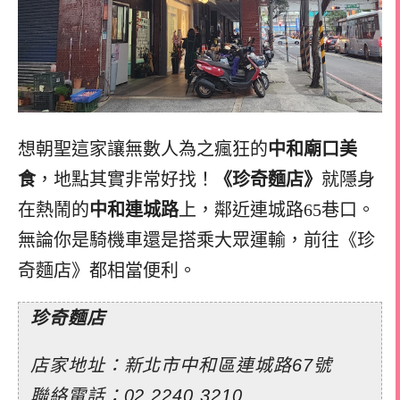
想朝聖這家讓無數人為之瘋狂的
中和廟口美
食
，地點其實非常好找！
《珍奇麵店》
就隱身
在熱鬧的
中和連城路
上，鄰近連城路65巷口。
無論你是騎機車還是搭乘大眾運輸，前往《珍
奇麵店》都相當便利。
珍奇麵店
店家地址：新北市中和區連城路67號
聯絡電話：02 2240 3210