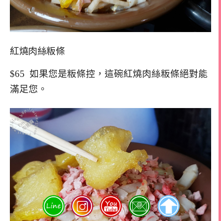
紅燒肉絲粄條
$65 如果您是粄條控，這碗紅燒肉絲粄條絕對能
滿足您。