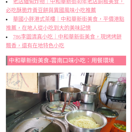
老店緬甸炸物｜中和華新街40年老店銅板美食，
必吃酥脆炸黃豆餅與異國風味小吃推薦
華國小胖港式茶樓｜中和華新街美食，平價港點
推薦，在地人從小吃到大的美味記憶
786李園清真小吃｜中和華新街美食，現烤烤餅
飄香，還有在地特色小吃
中和華新街美食-雲南口味小吃：用餐環境