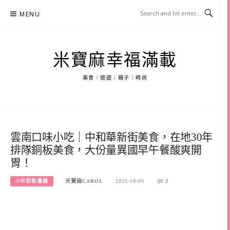
Skip
MENU
to
content
米寶麻幸福滿載
美食｜旅遊｜親子｜時尚
雲南口味小吃｜中和華新街美食，在地30年
排隊銅板美食，大份量異國早午餐酸爽開
胃！
O中和新蘆線
米寶麻CAROL
2025-10-09
2