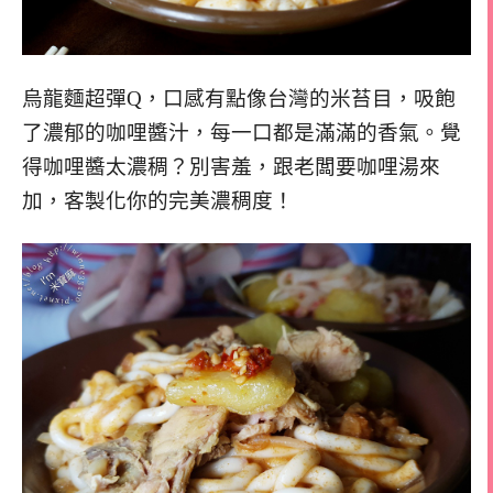
烏龍麵超彈Q，口感有點像台灣的米苔目，吸飽
了濃郁的咖哩醬汁，每一口都是滿滿的香氣。覺
得咖哩醬太濃稠？別害羞，跟老闆要咖哩湯來
加，客製化你的完美濃稠度！