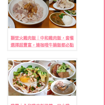
獅埜火雞肉飯｜中和雞肉飯，套餐
選擇超豐富，連咖哩牛腩飯都必點