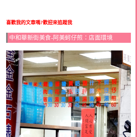
喜歡我的文章嗎?歡迎來追蹤我
中和華新街美食-阿美蚵仔煎：店面環境