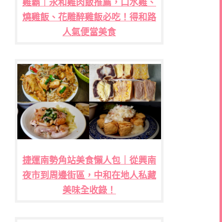
雞霸｜永和雞肉飯推薦，口水雞、
燒雞飯、花雕醉雞飯必吃！得和路
人氣便當美食
捷運南勢角站美食懶人包｜從興南
夜市到周邊街區，中和在地人私藏
美味全收錄！