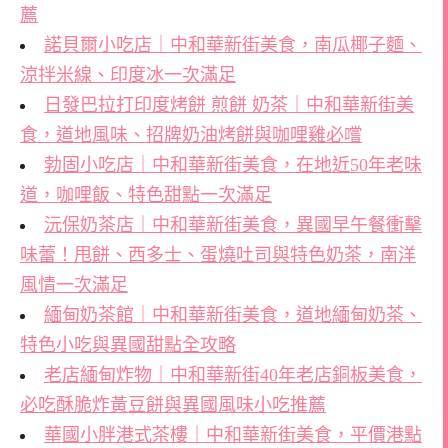
薦
諾貝爾小吃店｜中和華新街美食，南瓜椰子麵、
涼拌米線、印度冰一次滿足
日發巴拉打印度烤餅 煎餅 奶茶｜中和華新街美
食，道地風味、招牌奶油烤餅與咖哩雞必嚐
勃固小吃店｜中和華新街美食，在地近50年老味
道，咖哩飯、特色甜點一次滿足
沅保奶茶店｜中和華新街美食，異國早午餐衝擊
味蕾！甩餅、西多士、蛋燒吐司與特色奶茶，南洋
風情一次滿足
緬甸奶茶館｜中和華新街美食，道地緬甸奶茶、
特色小吃與異國甜點全攻略
老店緬甸炸物｜中和華新街40年老店銅板美食，
必吃酥脆炸黃豆餅與異國風味小吃推薦
華國小胖港式茶樓｜中和華新街美食，平價港點