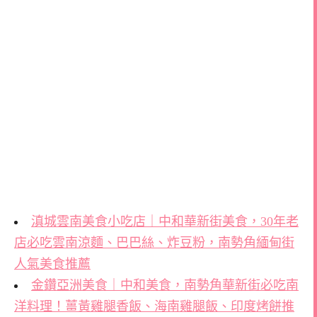
滇城雲南美食小吃店｜中和華新街美食，30年老
店必吃雲南涼麵、巴巴絲、炸豆粉，南勢角緬甸街
人氣美食推薦
金鑽亞洲美食｜中和美食，南勢角華新街必吃南
洋料理！薑黃雞腿香飯、海南雞腿飯、印度烤餅推