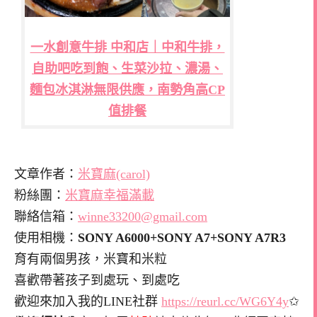
一水創意牛排 中和店｜中和牛排，
自助吧吃到飽、生菜沙拉、濃湯、
麵包冰淇淋無限供應，南勢角高CP
值排餐
文章作者：
米寶麻(carol)
粉絲團：
米寶麻幸福滿載
聯絡信箱：
winne33200@gmail.com
使用相機：
SONY A6000+SONY A7+SONY A7R3
育有兩個男孩，米寶和米粒
喜歡帶著孩子到處玩、到處吃
歡迎來加入我的LINE社群
https://reurl.cc/WG6Y4y
✩