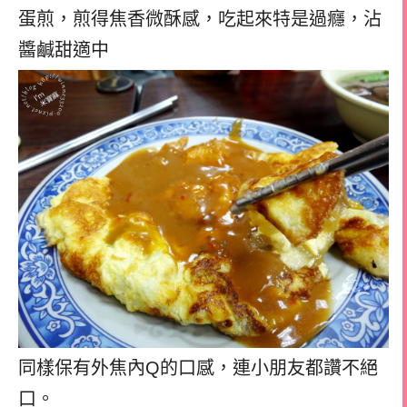
蛋煎，煎得焦香微酥感，吃起來特是過癮，沾
醬鹹甜適中
同樣保有外焦內Q的口感，連小朋友都讚不絕
口。