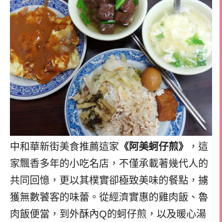
中和華新街美食推薦這家
《阿美蚵仔煎》
，這
家飄香多年的小吃名店，不僅承載著幾代人的
共同回憶，更以其樸實卻極致美味的餐點，擄
獲無數饕客的味蕾。從經濟實惠的雞肉飯、魯
肉飯便當，到外酥內Q的蚵仔煎，以及暖心湯