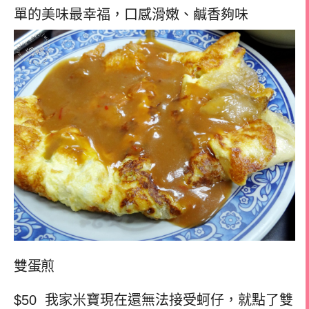
單的美味最幸福，口感滑嫩、鹹香夠味
雙蛋煎
$50 我家米寶現在還無法接受蚵仔，就點了雙