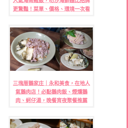
人氣海南雞飯，叻沙海鮮麵比招牌
更驚豔！菜單、價格、環境一次看
三塊厝鵝家庄｜永和美食，在地人
氣鵝肉店！必點鵝肉飯、煙燻鵝
肉、蚵仔湯，晚餐宵夜聚餐推薦