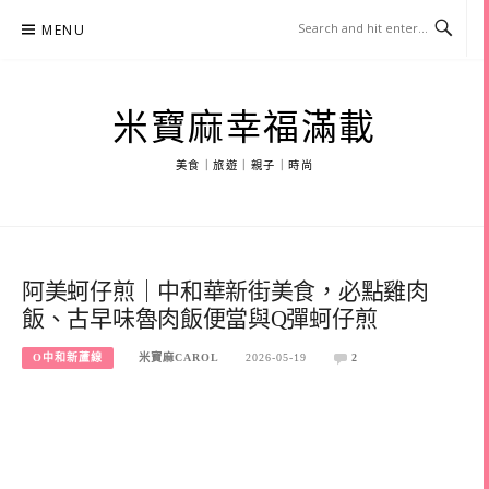
Skip
MENU
to
content
米寶麻幸福滿載
美食｜旅遊｜親子｜時尚
阿美蚵仔煎｜中和華新街美食，必點雞肉
飯、古早味魯肉飯便當與Q彈蚵仔煎
O中和新蘆線
米寶麻CAROL
2026-05-19
2