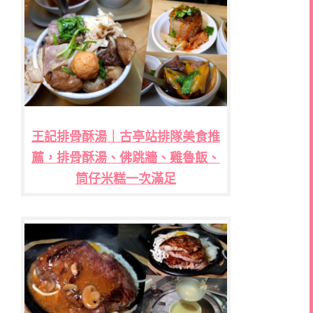
王記排骨酥湯｜古亭站排隊美食推
薦，排骨酥湯、佛跳牆、雞魯飯、
筒仔米糕一次滿足