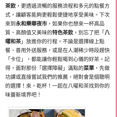
茶飲
，更透過流暢的服務流程和多元的點餐方
式，讓顧客能夠更輕鬆便捷地享受美味。下次
來到
永和樂華夜市
，如果你也想來一杯高品
質、高顏值又美味的
特色茶飲
，別忘了把「
八
曜和茶
」放進你的行程。不論是選擇線上點
餐、善用外送服務，或是在人潮稀少時段趕快
「卡位」，都能讓你輕鬆喝到心儀的好茶。記
得，面對那份「選擇障礙」滿點的
菜單
，先做
功課或直接嘗試我們的推薦，絕對會是個聰明
的選擇！來，乾杯！一起在八曜和茶找到你的
味蕾新境界吧！