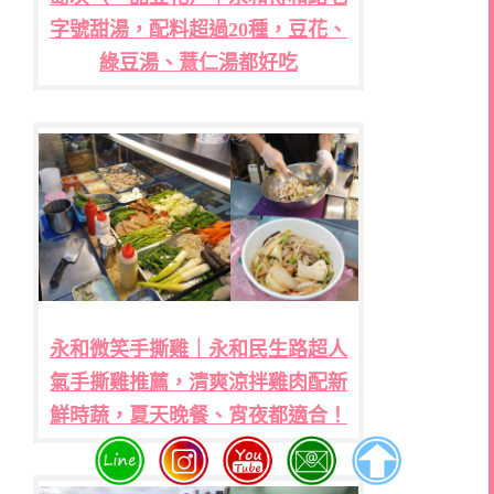
字號甜湯，配料超過20種，豆花、
綠豆湯、薏仁湯都好吃
永和微笑手撕雞｜永和民生路超人
氣手撕雞推薦，清爽涼拌雞肉配新
鮮時蔬，夏天晚餐、宵夜都適合！