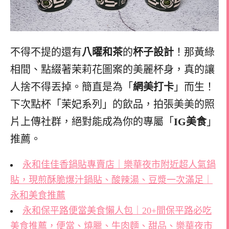
不得不提的還有
八曜和茶
的
杯子設計
！那黃綠
相間、點綴著茉莉花圖案的美麗杯身，真的讓
人捨不得丟掉。簡直是為「
網美打卡
」而生！
下次點杯「茉妃系列」的飲品，拍張美美的照
片上傳社群，絕對能成為你的專屬「
IG美食
」
推薦。
永和佳佳香鍋貼專賣店｜樂華夜市附近超人氣鍋
貼，現煎酥脆爆汁鍋貼、酸辣湯、豆漿一次滿足｜
永和美食推薦
永和保平路便當美食懶人包｜20+間保平路必吃
美食推薦，便當、燒臘、牛肉麵、甜品、樂華夜市