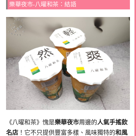
樂華夜市-八曜和茶：結語
《八曜和茶》愧是
樂華夜市
周邊的
人氣手搖飲
名店
！它不只提供豐富多樣、風味獨特的
和風