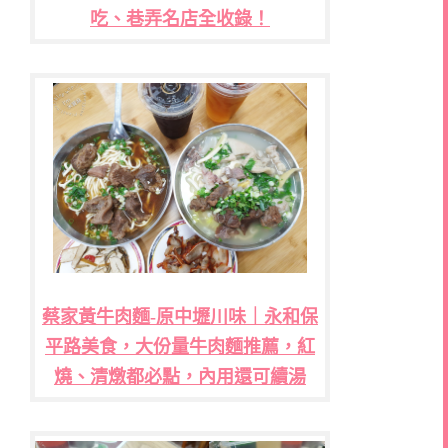
吃、巷弄名店全收錄！
蔡家黃牛肉麵-原中壢川味｜永和保
平路美食，大份量牛肉麵推薦，紅
燒、清燉都必點，內用還可續湯