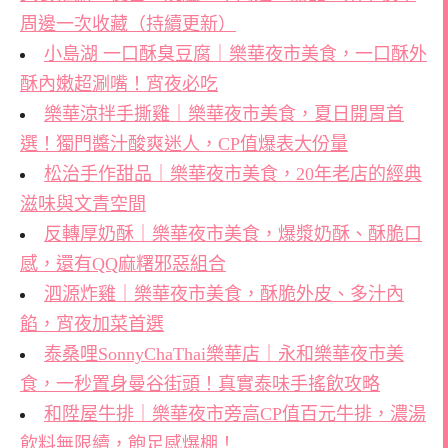
周邊一次收藏（持續更新）
小島湖 一口酥臭豆腐｜樂華夜市美食，一口酥外
酥內嫩超涮嘴！宵夜必吃
樂華涼拌手撕雞｜樂華夜市美食，夏日開胃首
選！獨門醬汁酸爽迷人，CP值爆表大份量
松治手作甜品｜樂華夜市美食，20年老店的經典
滋味與文青空間
反轉厚奶酥｜樂華夜市美食，爆漿奶酥、酥脆口
感，還有QQ麻糬邪惡組合
泗源炸雞｜樂華夜市美食，酥脆外皮、多汁內
餡，宵夜加菜首選
泰桑哩SonnyChaThai樂華店｜永和樂華夜市美
食，一秒置身曼谷街頭！真實泰味手搖飲攻略
和陞屋牛排｜樂華夜市旁高CP值百元牛排，濃湯
飲料無限續，飽足感爆棚！