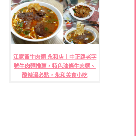
江家黃牛肉麵 永和店｜中正路老字
號牛肉麵推薦，特色油條牛肉麵、
酸辣湯必點，永和美食小吃