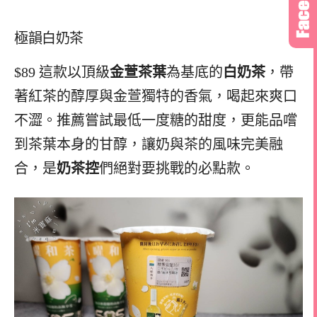
極韻白奶茶
$89 這款以頂級
金萱茶葉
為基底的
白奶茶
，帶
著紅茶的醇厚與金萱獨特的香氣，喝起來爽口
不澀。推薦嘗試最低一度糖的甜度，更能品嚐
到茶葉本身的甘醇，讓奶與茶的風味完美融
合，是
奶茶控
們絕對要挑戰的必點款。