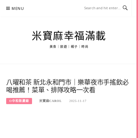
Skip
MENU
to
content
米寶麻幸福滿載
美食｜旅遊｜親子｜時尚
八曜和茶 新北永和門市｜樂華夜市手搖飲必
喝推薦！菜單、排隊攻略一次看
O中和新蘆線
米寶麻CAROL
2025-11-17