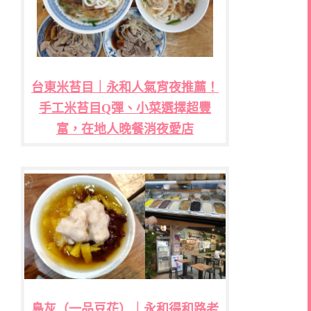
台東米苔目｜永和人氣宵夜推薦！
手工米苔目Q彈、小菜選擇超豐
富，在地人晚餐消夜愛店
島灰（一品豆花）｜永和得和路老