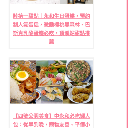
睦拾一甜點｜永和生日蛋糕，預約
制人氣蛋糕，微醺櫻桃黑森林、巴
斯克乳酪蛋糕必吃，頂溪站甜點推
薦
【四號公園美食】中永和必吃懶人
包：從早到晚，寵物友善、平價小