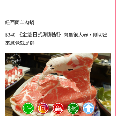
紐西蘭羊肉鍋
《金灞日式涮涮鍋》
$340
肉量很大器，剛切出
來感覺就是鮮