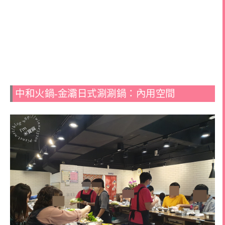
中和火鍋-金灞日式涮涮鍋：內用空間