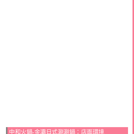
中和火鍋-金灞日式涮涮鍋：店面環境