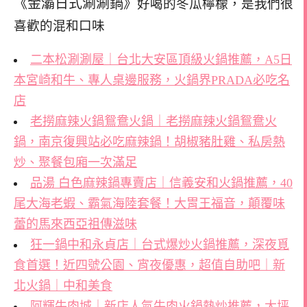
《金灞日式涮涮鍋》
好喝的冬瓜檸檬，是我們很
喜歡的混和口味
二本松涮涮屋｜台北大安區頂級火鍋推薦，A5日
本宮崎和牛、專人桌邊服務，火鍋界PRADA必吃名
店
老撈麻辣火鍋鴛鴦火鍋｜老撈麻辣火鍋鴛鴦火
鍋，南京復興站必吃麻辣鍋！胡椒豬肚雞、私房熱
炒、聚餐包廂一次滿足
品湯 白色麻辣鍋專賣店｜信義安和火鍋推薦，40
尾大海老蝦、霸氣海陸套餐！大胃王福音，顛覆味
蕾的馬來西亞祖傳滋味
狂一鍋中和永貞店｜台式爆炒火鍋推薦，深夜覓
食首選！近四號公園、宵夜優惠，超值自助吧｜新
北火鍋｜中和美食
阿輝牛肉城｜新店人氣牛肉火鍋熱炒推薦，大坪