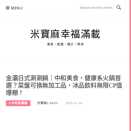
Skip
MENU
to
content
米寶麻幸福滿載
美食｜旅遊｜親子｜時尚
金灞日式涮涮鍋｜中和美食，健康系火鍋首
選？菜盤可換無加工品，冰品飲料無限CP值
爆棚！
O中和新蘆線
米寶麻CAROL
2025-11-18