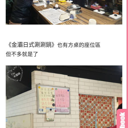
《金灞日式涮涮鍋》
也有方桌的座位區
但不多就是了