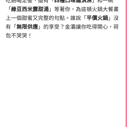
吃飽喝足後，還有「
四種口味霜淇淋
」和一碗
「
綠豆西米露甜湯
」等著你，為這頓火鍋大餐畫
上一個甜蜜又完整的句點。誰說「
平價火鍋
」沒
有「
無限供應
」的享受？金灞讓你吃得開心，荷
包不哭哭！