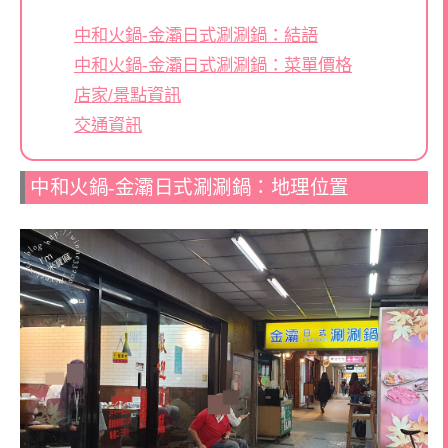
中和火鍋-金灞日式涮涮鍋：結語
中和火鍋-金灞日式涮涮鍋：菜單價格
店家/景點資訊
交通資訊
中和火鍋-金灞日式涮涮鍋：地理位置