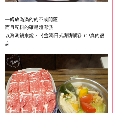
一鍋放滿滿的的不成問題
而且配料的確是超澎派
《金灞日式涮涮鍋》
以涮涮鍋來說，
CP真的很
高