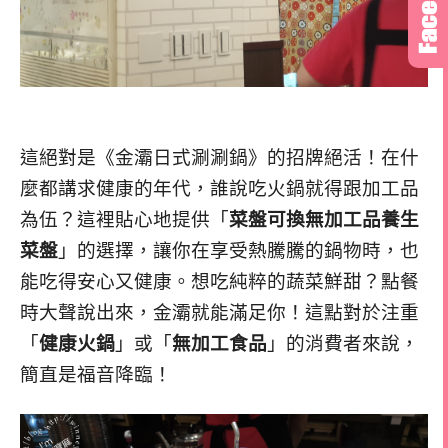
這絕對是《金灞日式涮涮鍋》的招牌絕活！在什
麼都講求健康的年代，誰說吃火鍋就得跟加工品
為伍？這裡貼心地提供「
菜盤可換無加工品養生
菜盤
」的選擇，讓你在享受熱騰騰的鍋物時，也
能吃得安心又健康。想吃純粹的蔬菜鮮甜？點餐
時大聲說出來，金灞就能滿足你！這點對於注重
「
健康火鍋
」或「
無加工食品
」的消費者來說，
簡直是福音降臨！