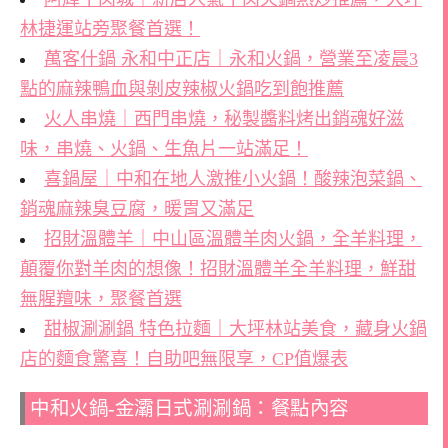
林捷運站旁聚餐首選！
萬客什鍋 永和中正店｜永和火鍋，營業至凌晨3
點的麻辣鴨血與剝皮辣椒火鍋吃到飽推薦
火人串燒｜西門串燒，秘製醬料烤出銷魂好滋
味，串燒、火鍋、生魚片一站滿足！
喜鍋屋｜中和在地人激推小火鍋！酸辣泡菜鍋、
銷魂麻辣臭豆腐，暖胃又滿足
招財溫體羊｜中山區溫體羊肉火鍋，全羊料理，
顛覆你對羊肉的想像！招財溫體羊全羊料理，鮮甜
無腥羶味，聚餐首選
甜椒涮涮鍋 特色拉麵｜大坪林站美食，藏身火鍋
店的麵食驚喜！自助吧無限享，CP值爆表
中和火鍋-金灞日式涮涮鍋：餐點內容