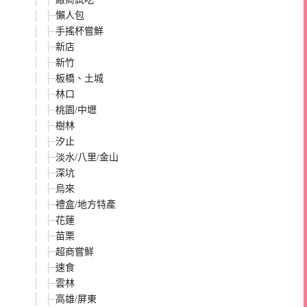
懶人包
手搖杯嘗鮮
新店
新竹
板橋、土城
林口
桃園/中壢
樹林
汐止
淡水/八里/金山
深坑
烏來
禮盒/地方特產
花蓮
苗栗
超商嘗鮮
速食
雲林
高雄/屏東