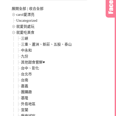
展開全部
|
收合全部
carol愛漂亮
Uncategorized
就愛到處玩
就愛吃美食
三峽
三重、蘆洲、新莊、五股、泰山
中永和
九份
其他甜食嘗鮮♥
台中、彰化
台北市
台南
嘉義
團購趣
基隆
外島地區
宜蘭
廠商試吃