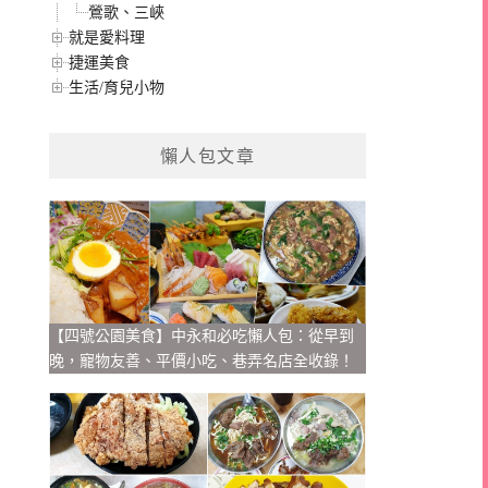
鶯歌、三峽
就是愛料理
捷運美食
生活/育兒小物
懶人包文章
【四號公園美食】中永和必吃懶人包：從早到
晚，寵物友善、平價小吃、巷弄名店全收錄！