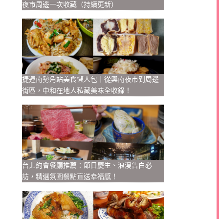
夜市周邊一次收藏（持續更新）
捷運南勢角站美食懶人包｜從興南夜市到周邊
街區，中和在地人私藏美味全收錄！
台北約會餐廳推薦：節日慶生、浪漫告白必
訪，精選氛圍餐點直送幸福感！