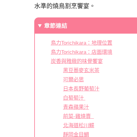
水準的燒鳥割烹饗宴。
章節連結
鳥力Torichikara：地理位置
鳥力Torichikara：店面環境
炭香與雅緻的味覺饗宴
黑豆蕎麥玄米茶
可爾必思
日本長野葡萄汁
白萄萄汁
青森蘋果汁
前菜-雞燒賣
北海道松川鰈
靜岡金目鯛