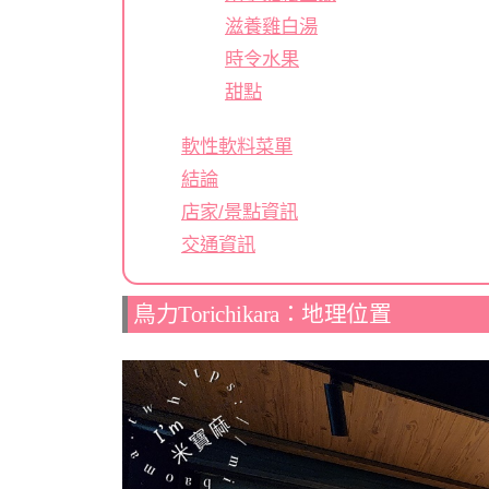
滋養雞白湯
時令水果
甜點
軟性軟料菜單
結論
店家/景點資訊
交通資訊
鳥力Torichikara：地理位置