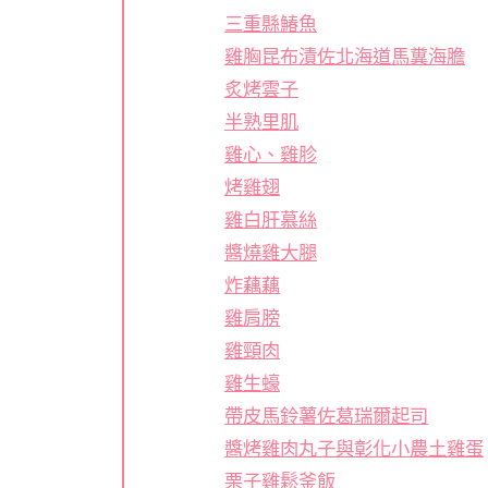
三重縣鰆魚
雞胸昆布漬佐北海道馬糞海膽
炙烤雲子
半熟里肌
雞心、雞胗
烤雞翅
雞白肝慕絲
醬燒雞大腿
炸藕藕
雞肩膀
雞頸肉
雞生蠔
帶皮馬鈴薯佐葛瑞爾起司
醬烤雞肉丸子與彰化小農土雞蛋
栗子雞鬆釜飯