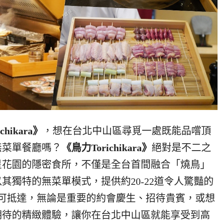
chikara》
，想在台北中山區尋覓一處既能品嚐頂
無菜單餐廳嗎？
《鳥力Torichikara》
絕對是不二之
星花園的隱密食所，不僅是全台首間融合「燒鳥」
其獨特的無菜單模式，提供約20-22道令人驚豔的
可抵達，無論是重要的約會慶生、招待貴賓，或想
期待的精緻體驗，讓你在台北中山區就能享受到高