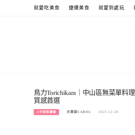
Skip
就愛吃美食
捷運美食
就愛到處玩
to
content
鳥力Torichikara｜中山區無
質感首選
米寶麻CAROL
2025-12-28
O中和新蘆線