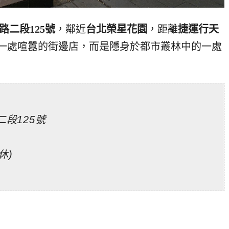
路二段125號
，鄰近
台北榮星花園
，距離
捷運行天
一處喧囂的街邊店，而是隱身於都市叢林中的一處
段125號
休)