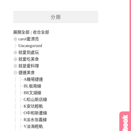
分類
展開全部
|
收合全部
carol愛漂亮
Uncategorized
就愛到處玩
就愛吃美食
就是愛料理
捷運美食
A機場捷運
BL板南線
BR文湖線
G松山新店線
K安坑輕軌
O中和新蘆線
R淡水信義線
V淡海輕軌