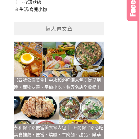
Y環狀線
生活/育兒小物
懶人包文章
【四號公園美食】中永和必吃懶人包：從早到
晚，寵物友善、平價小吃、巷弄名店全收錄！
永和保平路便當美食懶人包｜20+間保平路必吃
美食推薦，便當、燒臘、牛肉麵、甜品、樂華