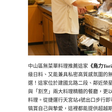
中山區無菜單料理推薦這家
《鳥力Tori
級日料、又能兼具私密高質感氛圍的
選！這家位於建國北路二段、鄰近榮
與「割烹」兩大料理精髓的餐廳，更以
料理。從捷運行天宮站4號出口步行即
犒賞自己與摯愛，這裡都能提供超越