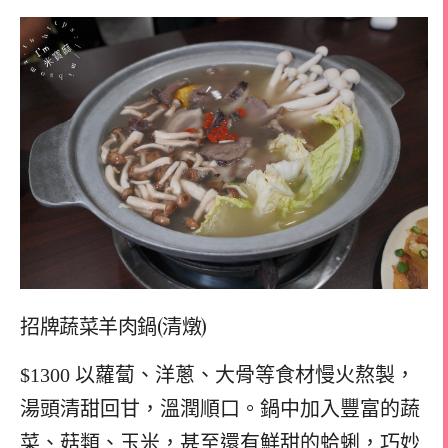
招牌蔬菜羊肉鍋(清燉)
$1300 以蘿蔔、洋蔥、大骨等食材慢火熬製，
湯頭清甜回甘，溫潤順口。鍋中加入豐富的蔬
菜、菇類、玉米，甚至還有鮮甜的蛤蜊，巧妙