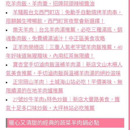
吃羊肉飯、羊肉羹、招牌蒜頭辣椒醬油
羊騷殿台北西門町店｜免動手自動燒烤羊肉串，
搭麒麟生啤暢飲，西門町宵夜聚會新選擇！
樂天羊肉｜台北羊肉湯推薦，必吃三種湯底、銷
魂魯肉飯、免費續湯滷汁！中正區美食攻略
正羊肉榮總店｜三重人氣老字號羊肉飯推薦，40
年好味道無腥羶味，內用紅茶無限續！
寶杏堂手切滷肉飯溫補羊肉湯｜新店文山木柵人
氣美食推薦，手切滷肉飯與溫補羊肉湯的絕妙滋味
正宗岡山羊肉｜土城海山站必吃！平價美味、無
限續湯的在地羊肉爐推薦
27號炒牛羊肉x特色炒飯｜新店大豐路美食，鑊
氣十足多口味炒飯，大坪林站必吃推薦
暖心又清甜的經典的蔬菜羊肉鍋必點