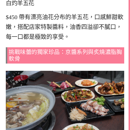
白灼羊五花
$450 帶有漂亮油花分布的羊五花，口感鮮甜軟
嫩，搭配店家特製醬料，油香四溢卻不膩口，
每一口都是極致的享受。
挑戰味蕾的獨家珍品：京醬系列與炙燒濃脂胸
軟骨