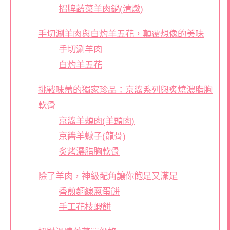
招牌蔬菜羊肉鍋(清燉)
手切涮羊肉與白灼羊五花，顛覆想像的美味
手切涮羊肉
白灼羊五花
挑戰味蕾的獨家珍品：京醬系列與炙燒濃脂胸
軟骨
京醬羊頰肉(羊頭肉)
京醬羊蠍子(龍骨)
炙烤濃脂胸軟骨
除了羊肉，神級配角讓你飽足又滿足
香煎麵線蔥蛋餅
手工花枝蝦餅