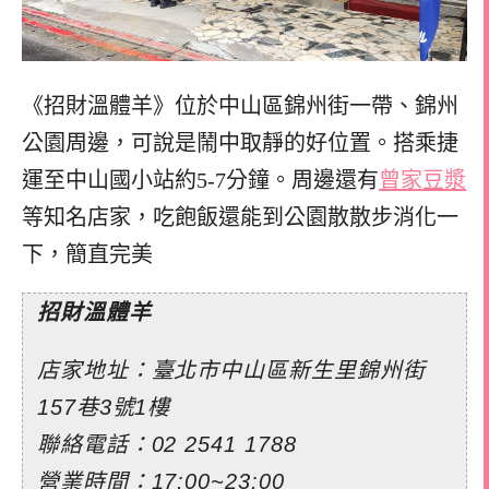
《招財溫體羊》位於中山區錦州街一帶、錦州
公園周邊，可說是鬧中取靜的好位置。搭乘捷
運至中山國小站約5-7分鐘。周邊還有
曾家豆漿
等知名店家，吃飽飯還能到公園散散步消化一
下，簡直完美
招財溫體羊
店家地址：臺北市中山區新生里錦州街
157巷3號1樓
聯絡電話：02 2541 1788
營業時間：17:00~23:00