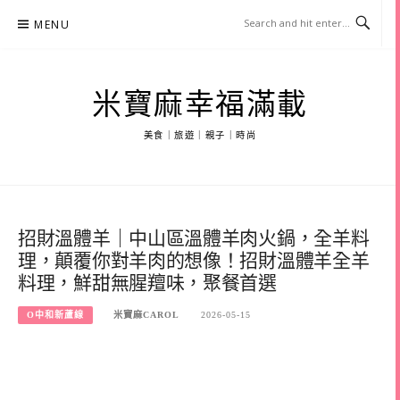
Skip
MENU
to
content
米寶麻幸福滿載
美食｜旅遊｜親子｜時尚
招財溫體羊｜中山區溫體羊肉火鍋，全羊料
理，顛覆你對羊肉的想像！招財溫體羊全羊
料理，鮮甜無腥羶味，聚餐首選
O中和新蘆線
米寶麻CAROL
2026-05-15