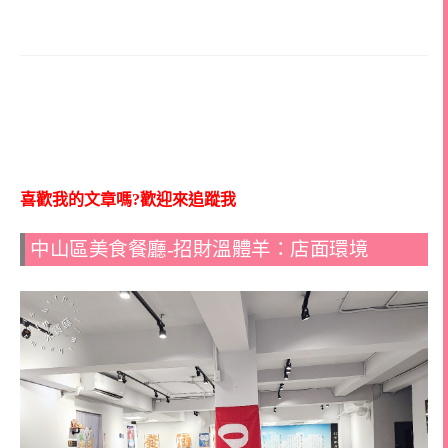
喜歡我的文章嗎?歡迎來追蹤我
中山區美食餐廳-招財溫體羊：店面環境