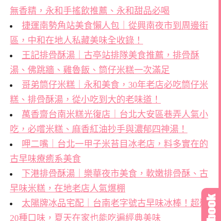
無香精，永和手搖飲推薦、永和甜品必喝
捷運南勢角站美食懶人包｜從興南夜市到周邊街
區，中和在地人私藏美味全收錄！
王記排骨酥湯｜古亭站排隊美食推薦，排骨酥
湯、佛跳牆、雞魯飯、筒仔米糕一次滿足
哥弟筒仔米糕｜永和美食，30年老店必吃筒仔米
糕、排骨酥湯，從小吃到大的老味道！
萬香齋台南米糕光復店｜台北大安區巷弄人氣小
吃，必嚐米糕、麻香紅油抄手與濃郁四神湯！
呷二嘴｜台北一甲子米苔目冰老店，料多實在的
古早味療癒系美食
下港排骨酥湯｜樂華夜市美食，軟嫩排骨酥、古
早味米糕，在地老店人氣爆棚
太陽牌冰品宅配｜台南老字號古早味冰棒！超過
20種口味，夏天在家也能吃遍經典美味