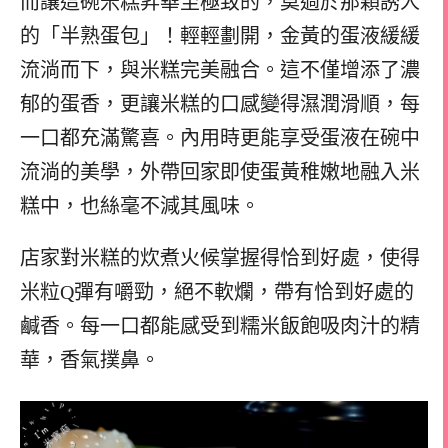
而讓這碗米糕昇華至極致的，莫過於那顆誘人
的「半熟蛋包」！輕輕劃開，金黃的蛋液緩緩
流淌而下，與米糕完美融合。這不僅增添了濃
郁的蛋香，更讓米糕的口感變得濕潤滑順，每
一口都充滿驚喜。內用時更能享受蛋液在碗中
流淌的美學，外帶回家即使蛋黃稚嫩地融入米
糕中，也絲毫不減其風味。
店家對米糕的炊煮火候掌握得恰到好處，使得
米粒Q彈有嚼勁，絕不軟爛，帶有恰到好處的
鹹香。每一口都能感受到糯米飯飽吸肉汁的精
華，香氣撲鼻。