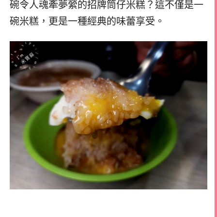
碗令人魂牽夢縈的招牌筒仔米糕？這不僅是一
碗米糕，更是一種經典的味蕾享受。