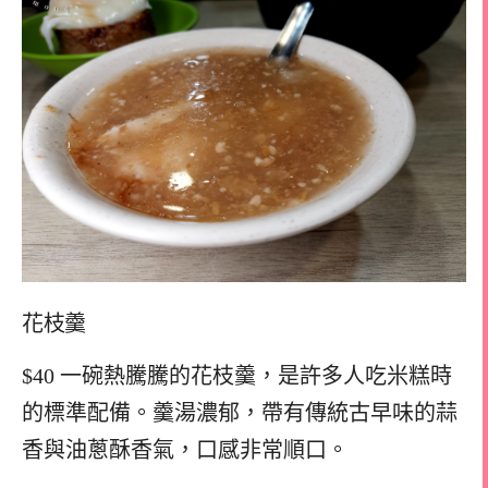
花枝羹
$40 一碗熱騰騰的花枝羹，是許多人吃米糕時
的標準配備。羹湯濃郁，帶有傳統古早味的蒜
香與油蔥酥香氣，口感非常順口。