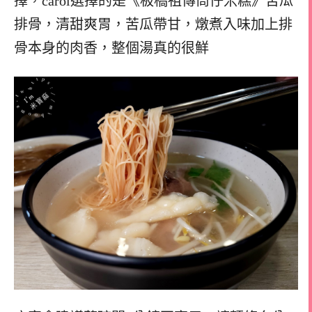
擇，carol選擇的是《板橋祖傳筒仔米糕》苦瓜
排骨，清甜爽胃，苦瓜帶甘，燉煮入味加上排
骨本身的肉香，整個湯真的很鮮