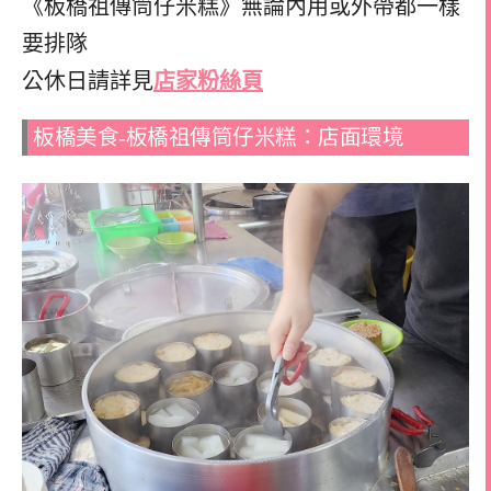
《板橋祖傳筒仔米糕》無論內用或外帶都一樣
要排隊
公休日請詳見
店家粉絲頁
板橋美食-板橋祖傳筒仔米糕：店面環境