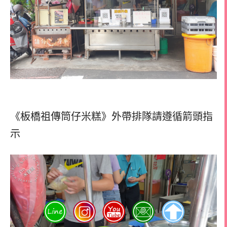
《板橋祖傳筒仔米糕》外帶排隊請遵循箭頭指
示