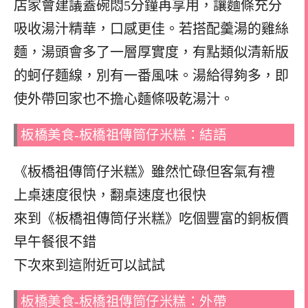
店家會建議蓋碗悶5分鐘再享用，讓麵條充分
吸收湯汁精華，口感更佳。若搭配羹湯的雞絲
麵，湯頭會多了一層厚實度，有點類似清新版
的蚵仔麵線，別有一番風味。湯給得夠多，即
使外帶回家也不擔心麵條吸乾湯汁。
板橋美食-板橋祖傳筒仔米糕：結語
《板橋祖傳筒仔米糕》雖然忙碌但客氣有禮
上桌速度很快，翻桌速度也很快
來到《板橋祖傳筒仔米糕》吃個豐富的銅板價
早午餐很不錯
下次來到這附近可以試試
板橋美食-板橋祖傳筒仔米糕：外帶