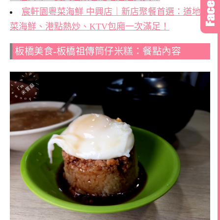
宸軒園粵菜海鮮 中興店｜新店聚餐首選：道地粵
菜海鮮、港點熱炒、KTV包廂一次滿足！
板橋美食-板橋祖傳筒仔米糕：餐點內容