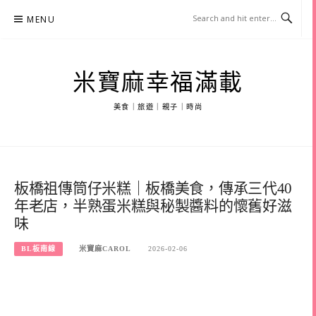
Skip
MENU
to
content
米寶麻幸福滿載
美食｜旅遊｜親子｜時尚
板橋祖傳筒仔米糕｜板橋美食，傳承三代40
年老店，半熟蛋米糕與秘製醬料的懷舊好滋
味
BL板南線
米寶麻CAROL
2026-02-06