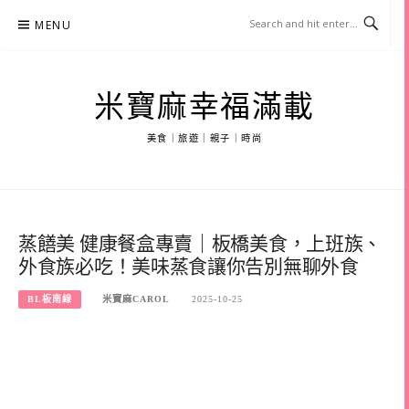
Skip
MENU
to
content
米寶麻幸福滿載
美食｜旅遊｜親子｜時尚
蒸饍美 ️健康餐盒專賣｜板橋美食，上班族、
外食族必吃！美味蒸食讓你告別無聊外食
BL板南線
米寶麻CAROL
2025-10-25