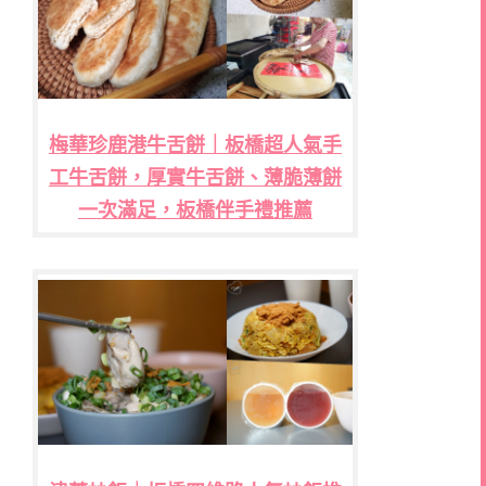
梅華珍鹿港牛舌餅｜板橋超人氣手
工牛舌餅，厚實牛舌餅、薄脆薄餅
一次滿足，板橋伴手禮推薦