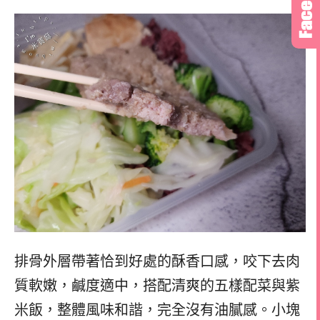
排骨外層帶著恰到好處的酥香口感，咬下去肉
質軟嫩，鹹度適中，搭配清爽的五樣配菜與紫
米飯，整體風味和諧，完全沒有油膩感。小塊