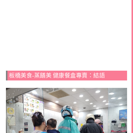
板橋美食-蒸饍美 ️健康餐盒專賣：結語