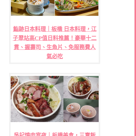
鮨跡日本料理｜板橋 日本料理，江
子翠站高CP值日料推薦！豪華十二
貫、握壽司、生魚片、免服務費人
氣必吃
吳記燒肉宵夜｜板橋美食，三寶飯