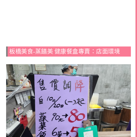
板橋美食-蒸饍美 ️健康餐盒專賣：店面環境