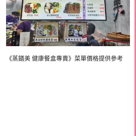
《蒸饍美 ️健康餐盒專賣》菜單價格提供參考