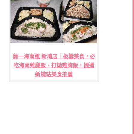
龍一海南雞 新埔店｜板橋美食，必
吃海南雞腿飯、打拋雞胸飯，捷運
新埔站美食推薦