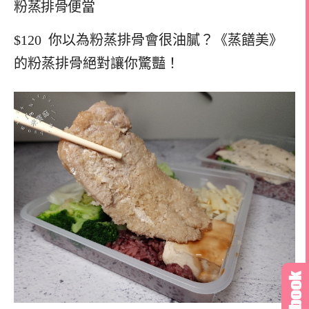
粉蒸排骨便當
$120 你以為粉蒸排骨會很油膩？《蒸饍美》
的粉蒸排骨絕對讓你驚豔！