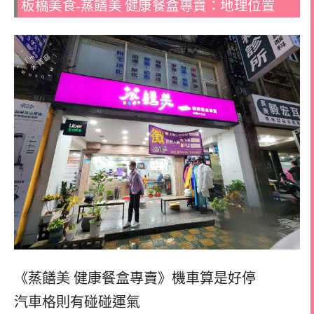
板橋美食-蒸饍美 ️健康餐盒專賣：地理位置
《蒸饍美 ️健康餐盒專賣》機車算是好停
汽車格則有碰碰運氣