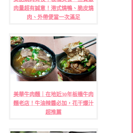
肉量超有誠意！港式燒鴨、脆皮燒
肉、外帶便當一次滿足
美華牛肉麵｜在地近30年板橋牛肉
麵老店！牛油辣醬必加，花干爆汁
超推薦