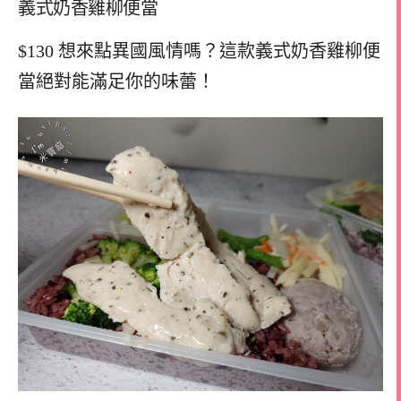
義式奶香雞柳便當
$130 想來點異國風情嗎？這款義式奶香雞柳便
當絕對能滿足你的味蕾！