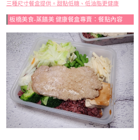
三種尺寸餐盒提供。甜點低糖、低油脂更健康
板橋美食-蒸饍美 ️健康餐盒專賣：餐點內容