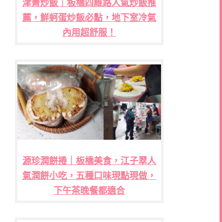
津菁炒飯｜板橋四維路人氣炒飯推
薦，鮮蚵蛋炒飯必點，地下室冷氣
內用超舒服！
源珍潤餅捲｜板橋美食，江子翠人
氣潤餅小吃，五種口味現點現做，
下午茶晚餐都適合