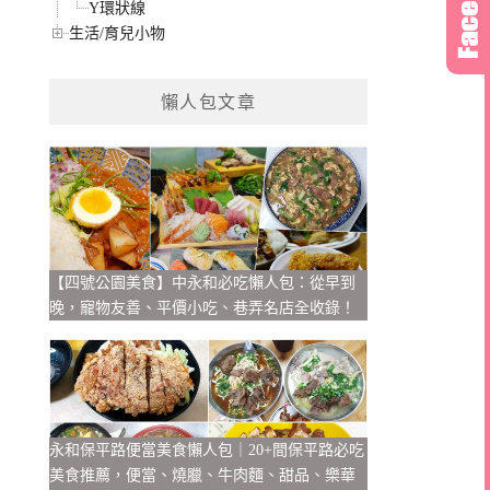
Y環狀線
生活/育兒小物
懶人包文章
【四號公園美食】中永和必吃懶人包：從早到
晚，寵物友善、平價小吃、巷弄名店全收錄！
永和保平路便當美食懶人包｜20+間保平路必吃
美食推薦，便當、燒臘、牛肉麵、甜品、樂華