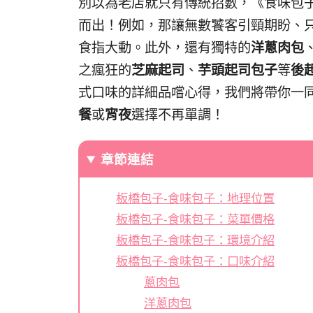
別以為老店就只有傳統招數，《食味包
而出！例如，那讓無數饕客引頸期盼、
食指大動。此外，還有獨特的
洋蔥肉包
之瘋狂的
芝麻起司
、
芋頭起司包子
等
後
式口味的詳細品嚐心得，我們將帶你一
餐
或
宵夜
選擇不再單調！
章節連結
板橋包子-食味包子：地理位置
板橋包子-食味包子：菜單價格
板橋包子-食味包子：環境介紹
板橋包子-食味包子：口味介紹
蔥肉包
洋蔥肉包