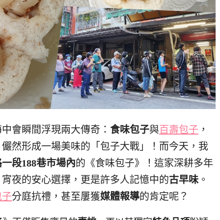
海中會瞬間浮現兩大傳奇：
食味包子
與
百壽包子
，
，儼然形成一場美味的「包子大戰」！而今天，我
一段188巷市場內
的《食味包子》！這家深耕多年
、宵夜的安心選擇，更是許多人記憶中的
古早味
。
包子
分庭抗禮，甚至屢獲
媒體報導
的肯定呢？