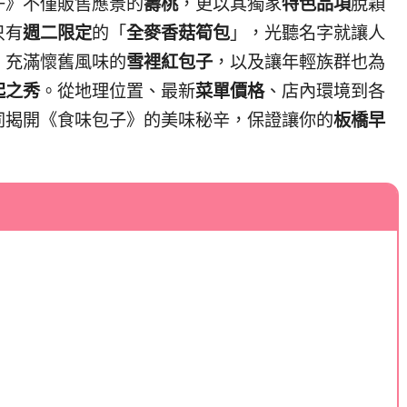
子》不僅販售應景的
壽桃
，更以其獨家
特色品項
脫穎
只有
週二限定
的「
全麥香菇筍包
」，光聽名字就讓人
、充滿懷舊風味的
雪裡紅包子
，以及讓年輕族群也為
起之秀
。從地理位置、最新
菜單價格
、店內環境到各
同揭開《食味包子》的美味秘辛，保證讓你的
板橋早