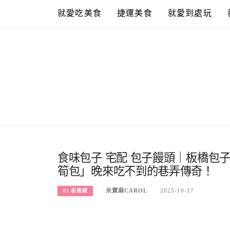
Skip
就愛吃美食
捷運美食
就愛到處玩
to
content
食味包子 宅配 包子饅頭｜板橋包
筍包」晚來吃不到的巷弄傳奇！
米寶麻CAROL
2025-10-17
BL板南線