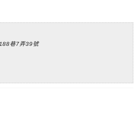
88巷7弄39號