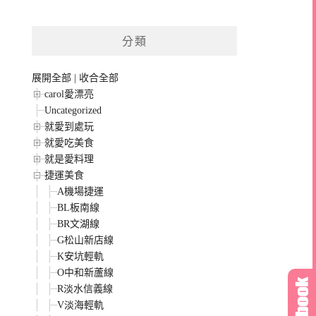
分類
展開全部
|
收合全部
carol愛漂亮
Uncategorized
就愛到處玩
就愛吃美食
就是愛料理
捷運美食
A機場捷運
BL板南線
BR文湖線
G松山新店線
K安坑輕軌
O中和新蘆線
R淡水信義線
V淡海輕軌