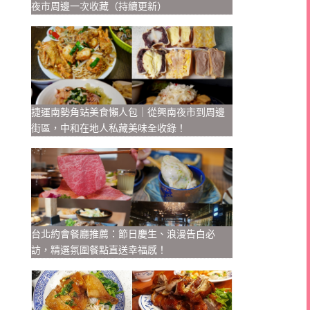
夜市周邊一次收藏（持續更新）
捷運南勢角站美食懶人包｜從興南夜市到周邊
街區，中和在地人私藏美味全收錄！
台北約會餐廳推薦：節日慶生、浪漫告白必
訪，精選氛圍餐點直送幸福感！