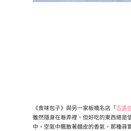
《食味包子》與另一家板橋名店「
百壽
雖然隱身在巷弄裡，但好吃的東西總是
中，空氣中飄散著麵皮的香氣，那種尋