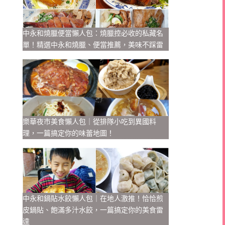
中永和燒臘便當懶人包：燒臘控必收的私藏名
單！精選中永和燒臘、便當推薦，美味不踩雷
樂華夜市美食懶人包｜從排隊小吃到異國料
理，一篇搞定你的味蕾地圖！
中永和鍋貼水餃懶人包｜在地人激推！恰恰煎
皮鍋貼、飽滿多汁水餃，一篇搞定你的美食雷
達