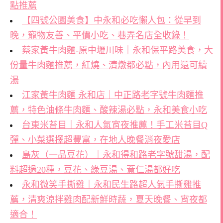
點推薦
【四號公園美食】中永和必吃懶人包：從早到
晚，寵物友善、平價小吃、巷弄名店全收錄！
蔡家黃牛肉麵-原中壢川味｜永和保平路美食，大
份量牛肉麵推薦，紅燒、清燉都必點，內用還可續
湯
江家黃牛肉麵 永和店｜中正路老字號牛肉麵推
薦，特色油條牛肉麵、酸辣湯必點，永和美食小吃
台東米苔目｜永和人氣宵夜推薦！手工米苔目Q
彈、小菜選擇超豐富，在地人晚餐消夜愛店
島灰（一品豆花）｜永和得和路老字號甜湯，配
料超過20種，豆花、綠豆湯、薏仁湯都好吃
永和微笑手撕雞｜永和民生路超人氣手撕雞推
薦，清爽涼拌雞肉配新鮮時蔬，夏天晚餐、宵夜都
適合！