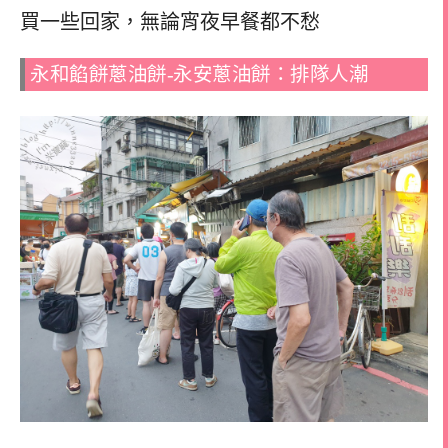
買一些回家，無論宵夜早餐都不愁
永和餡餅蔥油餅-永安蔥油餅：排隊人潮