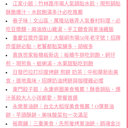
江家小館｜竹林路市場人氣鍋貼水餃，現煎鍋貼
酥脆爆汁、水餃飽滿多汁必吃推薦
巷子味｜文山區、萬隆站巷弄人氣眷村料理，必
吃豆漿麵、麻油放山雞湯、手工麵食與蔥油雞飯
重慶豆漿炸蛋餅｜大龍峒市場50年老字號！招牌
炸蛋餅必點，老饕都點菜脯多、胡椒多
貴族世家板橋板新店｜板橋牛排吃到飽，蚵仔
煎、現煎魚、蛤蜊湯、水果甜點吃到飽
日發巴拉打印度烤餅 煎餅 奶茶｜中和華新街美
食，道地風味、招牌奶油烤餅與咖哩雞必嚐
東門餃子館｜永康商圈美食推薦！酥香鍋貼、爆
汁蒸餃大人小孩都愛，聚餐首選
永樂蔥油餅｜台北大稻埕美食推薦！Q彈蔥油
餅、芋頭酥餅、美味酸菜包一次滿足
裕鼎舖｜三重美食，先煎後烤蔥油餅、銷魂金沙