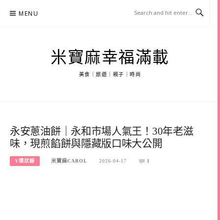
Skip
MENU
to
content
米寶麻幸福滿載
美食｜旅遊｜親子｜時尚
永安蔥油餅｜永和市場人氣王！30年老滋
味，現煎餡餅與隱藏版口味大公開
Y環狀線
米寶麻CAROL
2026-04-17
1