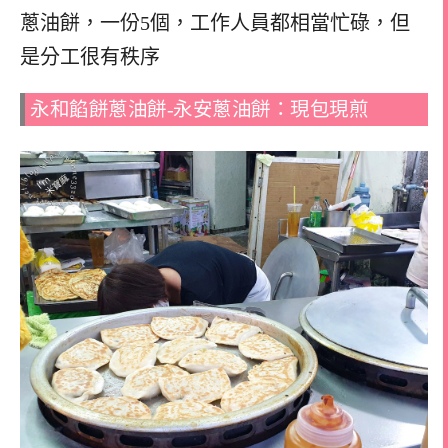
蔥油餅，一份5個，
工作人員都相當忙碌，但
是分工很有秩序
永和餡餅蔥油餅-永安蔥油餅：現包現煎