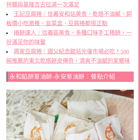
拌麵與基隆吉古拉湯一次滿足
王記豆腐捲｜信義安和站美食，乾烙不油膩，銅
板價小吃激推，韭菜盒、豆腐捲都很正點
捲餅達人｜信義區美食，多種口味手工捲餅，一
份滿足你的味蕾
周家豆腐捲｜國父紀念館站光復市場必吃！500
碗推薦的東北乾烙餅皮傳奇，清爽不油膩的家鄉味
永和餡餅蔥油餅-永安蔥油餅：餐點介紹