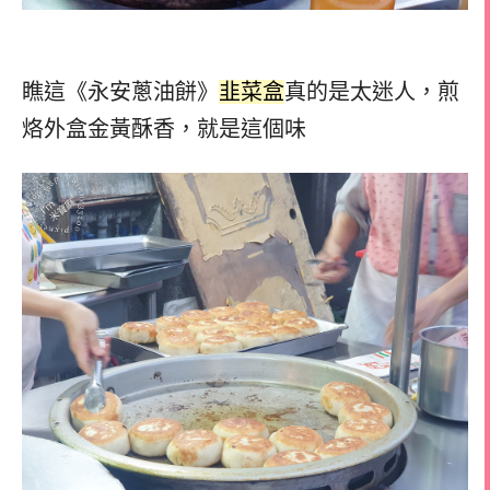
瞧這《永安蔥油餅》
韭菜盒
真的是太迷人，
煎
烙外盒金黃酥香，
就是這個味