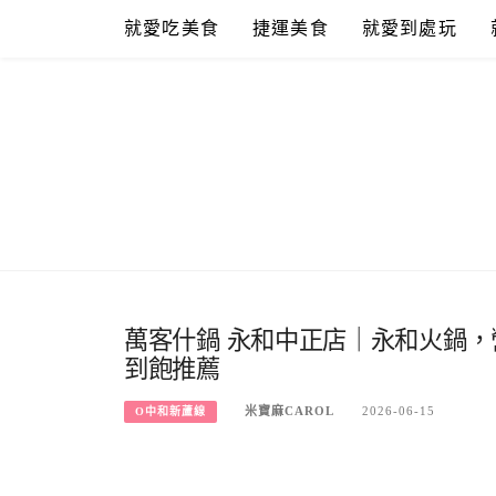
Skip
就愛吃美食
捷運美食
就愛到處玩
to
content
萬客什鍋 永和中正店｜永和火鍋，
到飽推薦
米寶麻CAROL
2026-06-15
O中和新蘆線