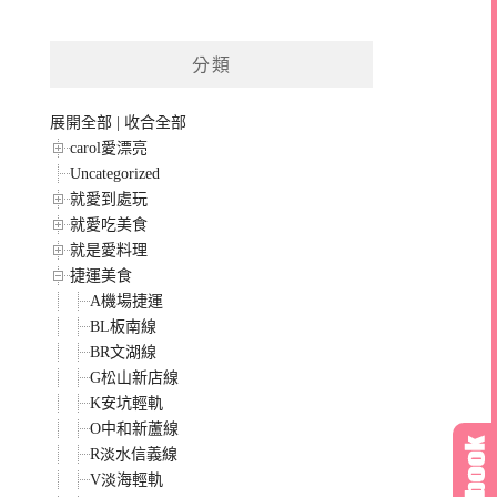
分類
展開全部
|
收合全部
carol愛漂亮
Uncategorized
就愛到處玩
就愛吃美食
就是愛料理
捷運美食
A機場捷運
BL板南線
BR文湖線
G松山新店線
K安坑輕軌
O中和新蘆線
R淡水信義線
V淡海輕軌