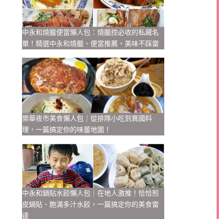
中永和燒臘便當懶人包：燒臘控必收的私藏名
單！精選中永和燒臘、便當推薦，美味不踩雷
樂華夜市美食懶人包｜從排隊小吃到異國料
理，一篇搞定你的味蕾地圖！
中永和鍋貼水餃懶人包｜在地人激推！恰恰煎
皮鍋貼、飽滿多汁水餃，一篇搞定你的美食雷
達