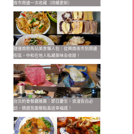
夜市周邊一次收藏（持續更新）
捷運南勢角站美食懶人包｜從興南夜市到周邊
街區，中和在地人私藏美味全收錄！
台北約會餐廳推薦：節日慶生、浪漫告白必
訪，精選氛圍餐點直送幸福感！