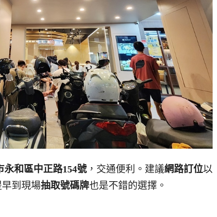
市永和區中正路154號
，交通便利。建議
網路訂位
以
提早到現場
抽取號碼牌
也是不錯的選擇。