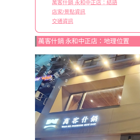
萬客什鍋 永和中正店：結語
店家/景點資訊
交通資訊
萬客什鍋 永和中正店：地理位置