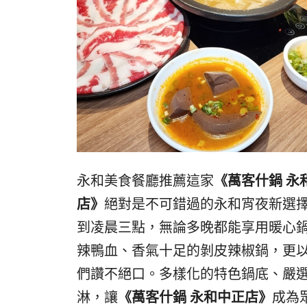
永和美食餐廳推薦這家
《萬客什鍋 永
店》
絕對是不可錯過的永和宵夜新選
到凌晨三點，無論多晚都能享用暖心
辣鴨血、香氣十足的剝皮辣椒鍋，更
們讚不絕口。多樣化的特色鍋底、嚴
淋，讓
《萬客什鍋 永和中正店》
成為