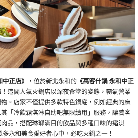
和中正店》
，位於新北永和的
《萬客什鍋 永和中正
擇！這間人氣火鍋店以深夜食堂的姿態，霸氣營業
鍋物。店家不僅提供多款特色鍋底，例如經典的麻
以其「冷飲霜淇淋自助吧無限續用」服務，讓饕客
選肉品，搭配琳瑯滿目的飲品與多種口味的霜淇
眾多永和美食愛好者心中，必吃火鍋之一！