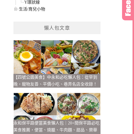
Y環狀線
生活/育兒小物
懶人包文章
【四號公園美食】中永和必吃懶人包：從早到
晚，寵物友善、平價小吃、巷弄名店全收錄！
永和保平路便當美食懶人包｜20+間保平路必吃
美食推薦，便當、燒臘、牛肉麵、甜品、樂華