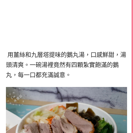
用薑絲和九層塔提味的鵝丸湯，口感鮮甜，湯
頭清爽。一碗湯裡竟然有四顆紮實飽滿的鵝
丸，每一口都充滿誠意。