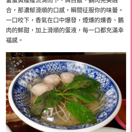
當蛋黃緩緩流淌而下，與白飯、鵝肉完美融
合，那濃郁滑順的口感，瞬間征服你的味蕾。
一口咬下，香氣在口中爆發，煙燻的燻香、鵝
肉的鮮甜，加上滑順的蛋液，每一口都充滿幸
福感。