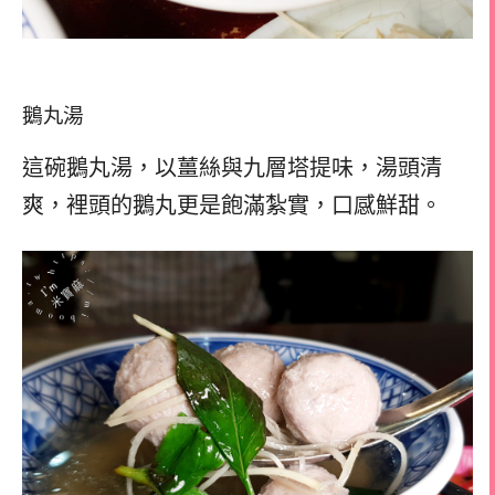
鵝丸湯
這碗鵝丸湯，以薑絲與九層塔提味，湯頭清
爽，裡頭的鵝丸更是飽滿紮實，口感鮮甜。