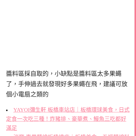
醬料區採自取的，小缺點是醬料區太多果蠅
了，手伸過去就發現好多果蠅在飛，建議可放
個小電扇之類的
YAYOI彌生軒 板橋車站店｜板橋環球美食，日式
定食一次吃三種！炸豬排、豪華煮、鰻魚三吃都好
滿足