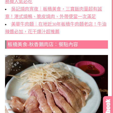
務費人氣必吃
吳記燒肉宵夜｜板橋美食，三寶飯肉量超有誠
意！港式燒鴨、脆皮燒肉、外帶便當一次滿足
美華牛肉麵｜在地近30年板橋牛肉麵老店！牛油
辣醬必加，花干爆汁超推薦
板橋美食-秋香鵝肉店：餐點內容