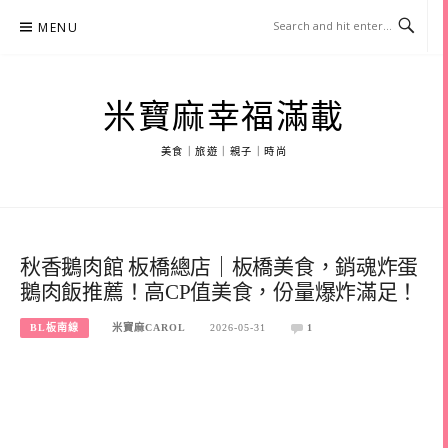
Skip
MENU
to
content
米寶麻幸福滿載
美食｜旅遊｜親子｜時尚
秋香鵝肉館 板橋總店｜板橋美食，銷魂炸蛋
鵝肉飯推薦！高CP值美食，份量爆炸滿足！
BL板南線
米寶麻CAROL
2026-05-31
1