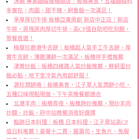
洣唰 專業麵線板橋總店｜板橋美食，五福麵線料
多實在，肉圓、甜不辣、蚵魯飯一次滿足！
爭厚厚切牛排 板橋亞東原創 新店中正店｜新店
牛排，原塊原肉厚切牛排，高CP值自助吧吃到飽，
聚餐首選！
梅華珍鹿港牛舌餅｜板橋超人氣手工牛舌餅，厚
實牛舌餅、薄脆薄餅一次滿足，板橋伴手禮推薦
津菁炒飯｜板橋四維路人氣炒飯推薦，鮮蚵蛋炒
飯必點，地下室冷氣內用超舒服！
源珍潤餅捲｜板橋美食，江子翠人氣潤餅小吃，
五種口味現點現做，下午茶晚餐都適合
北港羊肉｜板橋宵夜、板橋熱炒推薦，現炒羊肉
炒麵、炒飯，府中站晚餐消夜好選擇
鮨跡日本料理｜板橋 日本料理，江子翠站高CP
值日料推薦！豪華十二貫、握壽司、生魚片、免服