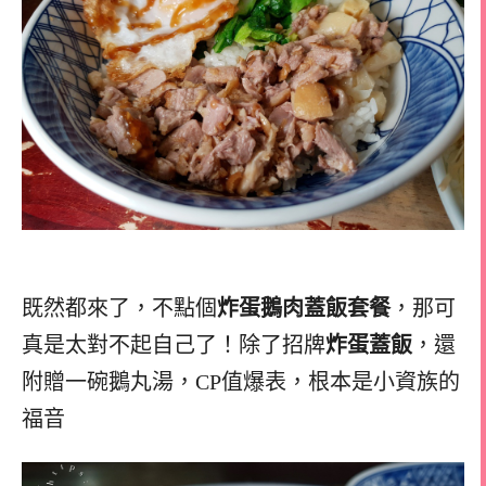
既然都來了，不點個
炸蛋鵝肉蓋飯套餐
，那可
真是太對不起自己了！除了招牌
炸蛋蓋飯
，還
附贈一碗鵝丸湯，CP值爆表，根本是小資族的
福音