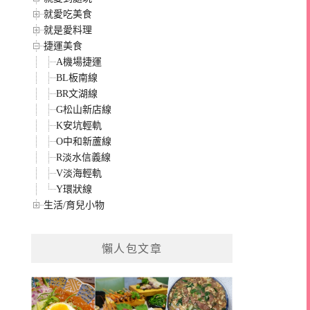
就愛吃美食
就是愛料理
捷運美食
A機場捷運
BL板南線
BR文湖線
G松山新店線
K安坑輕軌
O中和新蘆線
R淡水信義線
V淡海輕軌
Y環狀線
生活/育兒小物
懶人包文章