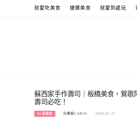
Skip
就愛吃美食
捷運美食
就愛到處玩
to
content
蘇西家手作壽司｜板橋美食，鶯歌
壽司必吃！
米寶麻CAROL
2026-05-21
BL板南線