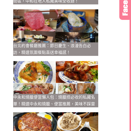
街區，中和在地人私藏美味全收錄！
台北約會餐廳推薦：節日慶生、浪漫告白必
訪，精選氛圍餐點直送幸福感！
中永和燒臘便當懶人包：燒臘控必收的私藏名
單！精選中永和燒臘、便當推薦，美味不踩雷