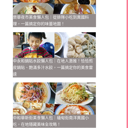
樂華夜市美食懶人包｜從排隊小吃到異國料
理，一篇搞定你的味蕾地圖！
中永和鍋貼水餃懶人包｜在地人激推！恰恰煎
皮鍋貼、飽滿多汁水餃，一篇搞定你的美食雷
達
中和華新街美食懶人包｜緬甸街南洋異國小
吃，在地隱藏美味全攻略！