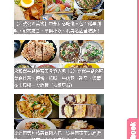
【四號公園美食】中永和必吃懶人包：從早到
晚，寵物友善、平價小吃、巷弄名店全收錄！
永和保平路便當美食懶人包｜20+間保平路必吃
美食推薦，便當、燒臘、牛肉麵、甜品、樂華
夜市周邊一次收藏（持續更新）
捷運南勢角站美食懶人包｜從興南夜市到周邊