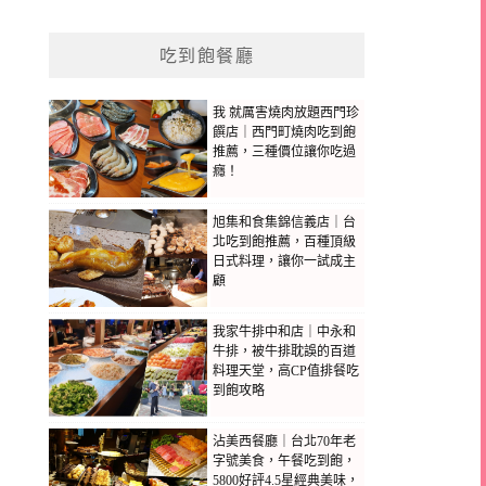
吃到飽餐廳
我 就厲害燒肉放題西門珍
饌店｜西門町燒肉吃到飽
推薦，三種價位讓你吃過
癮！
旭集和食集錦信義店｜台
北吃到飽推薦，百種頂級
日式料理，讓你一試成主
顧
我家牛排中和店｜中永和
牛排，被牛排耽誤的百道
料理天堂，高CP值排餐吃
到飽攻略
沾美西餐廳｜台北70年老
字號美食，午餐吃到飽，
5800好評4.5星經典美味，