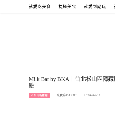
Skip
就愛吃美食
捷運美食
就愛到處玩
to
content
Milk Bar by BKA｜台北松
點
米寶麻CAROL
2026-04-19
G松山新店線