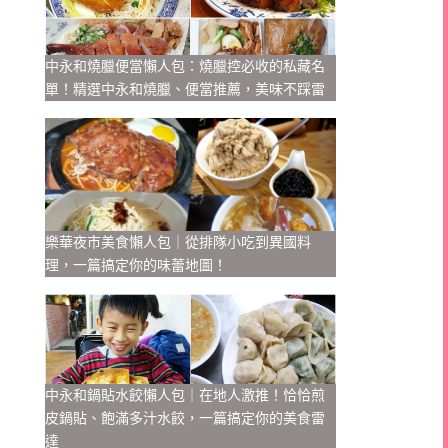
中永和燒臘便當懶人包：燒臘控必收的私藏名
單！精選中永和燒臘、便當推薦，美味不踩雷
樂華夜市美食懶人包｜從排隊小吃到異國料
理，一篇搞定你的味蕾地圖！
中永和鍋貼水餃懶人包｜在地人激推！恰恰煎
皮鍋貼、飽滿多汁水餃，一篇搞定你的美食雷
達