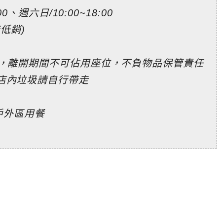
、週六日/10:00~18:00
低銷)
消，離開期間不可佔用座位，不負物品保管責任
店內垃圾請自行帶走
戶外區用餐