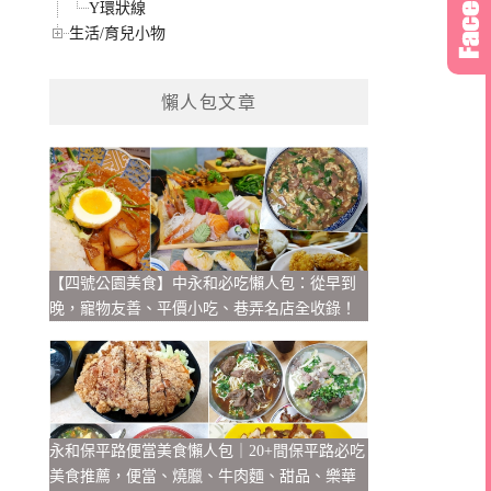
Y環狀線
生活/育兒小物
懶人包文章
【四號公園美食】中永和必吃懶人包：從早到
晚，寵物友善、平價小吃、巷弄名店全收錄！
永和保平路便當美食懶人包｜20+間保平路必吃
美食推薦，便當、燒臘、牛肉麵、甜品、樂華