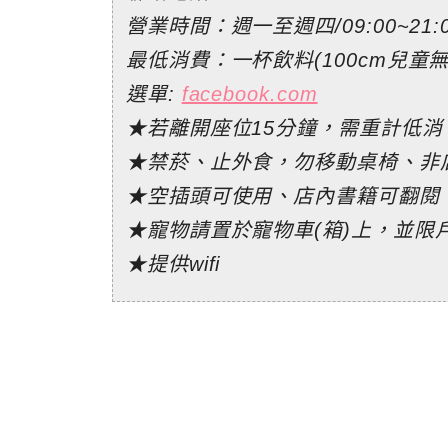
營業時間：週一至週四/09:00~21:00
最低消費：一杯飲料(100cm兒童無
選單:
facebook.com
★若離開座位15分鐘，需重計低
★禁菸、止外食，勿移動桌椅、非
★空插頭可使用、店內書籍可翻閱
★寵物請置於寵物車(箱)上，並限
★提供wifi