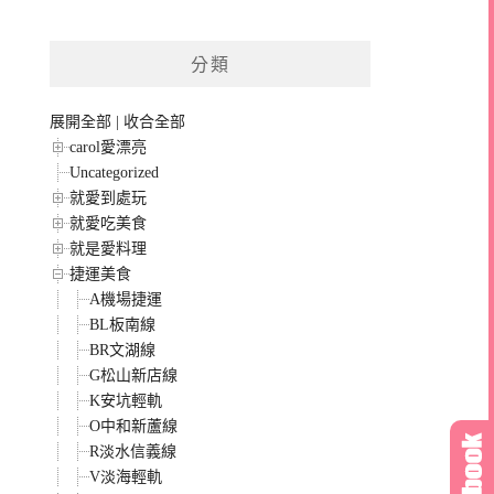
分類
展開全部
|
收合全部
carol愛漂亮
Uncategorized
就愛到處玩
就愛吃美食
就是愛料理
捷運美食
A機場捷運
BL板南線
BR文湖線
G松山新店線
K安坑輕軌
O中和新蘆線
R淡水信義線
V淡海輕軌