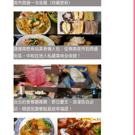
夜市周邊一次收藏（持續更新）
捷運南勢角站美食懶人包｜從興南夜市到周邊
街區，中和在地人私藏美味全收錄！
台北約會餐廳推薦：節日慶生、浪漫告白必
訪，精選氛圍餐點直送幸福感！