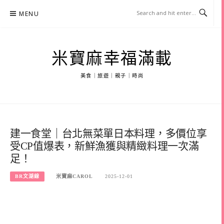
Skip
MENU
to
content
米寶麻幸福滿載
美食｜旅遊｜親子｜時尚
建一食堂｜台北無菜單日本料理，多價位享
受CP值爆表，新鮮漁獲與精緻料理一次滿
足！
BR文湖線
米寶麻CAROL
2025-12-01