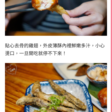
貼心去骨的雞翅，外皮薄酥內裡鮮嫩多汁，小心
燙口，一旦開吃就停不下來！