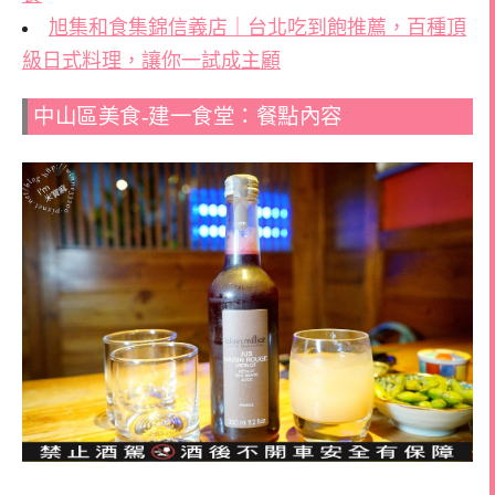
旭集和食集錦信義店｜台北吃到飽推薦，百種頂
級日式料理，讓你一試成主顧
中山區美食-建一食堂：餐點內容