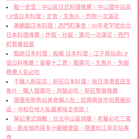
鮨一食堂｜中山區日式料理推薦，中山國中站高
CP值日本料理，定食、生魚片、炸物一次滿足
美觀園日本料理｜西門町美食，80年老字號台北
日本料理推薦，炸蝦、炒飯、壽司一次滿足，西門
町聚餐首選
鮨跡日本料理｜板橋 日本料理，江子翠站高CP
值日料推薦！豪華十二貫、握壽司、生魚片、免服
務費人氣必吃
千職人新莊店｜新莊日本料理，每日漁港直送生
魚片、職人握壽司、丼飯必吃，新莊聚餐推薦
捷運南勢角站美食懶人包｜從興南夜市到周邊街
區，中和在地人私藏美味全收錄！
葉記港式燒臘｜台北中山區燒臘，老饕必吃三寶
飯、脆皮燒肉與多汁雞腿便當，捷運松江南京站美
食