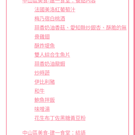
中山區美食-建一食堂：餐點內容
法國美洛紅葡萄汁
梅乃宿白桃酒
蒜香奶油香菇、愛知縣炒銀杏、酥脆的無
骨雞翅
酥炸堤魚
雙人綜合生魚片
蒜香奶油龍蝦
炒時蔬
伊比利豬
和牛
鮑魚拌飯
味噌湯
花生布丁佐黑糖黃豆粉
中山區美食-建一食堂：結語