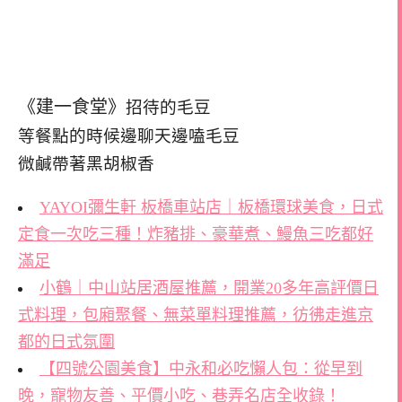
《建一食堂》
招待的毛豆
等餐點的時候邊聊天邊嗑毛豆
微鹹帶著黑胡椒香
YAYOI彌生軒 板橋車站店｜板橋環球美食，日式
定食一次吃三種！炸豬排、豪華煮、鰻魚三吃都好
滿足
小鶴｜中山站居酒屋推薦，開業20多年高評價日
式料理，包廂聚餐、無菜單料理推薦，彷彿走進京
都的日式氛圍
【四號公園美食】中永和必吃懶人包：從早到
晚，寵物友善、平價小吃、巷弄名店全收錄！