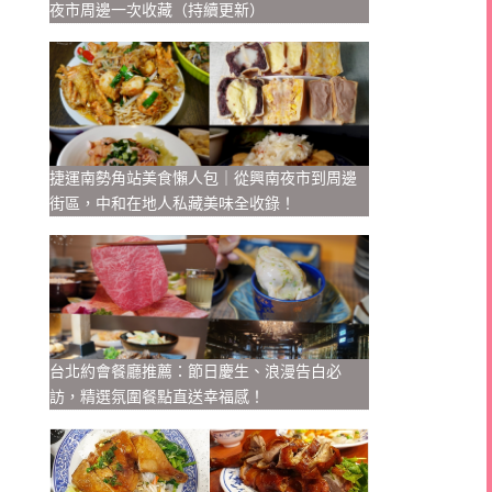
夜市周邊一次收藏（持續更新）
捷運南勢角站美食懶人包｜從興南夜市到周邊
街區，中和在地人私藏美味全收錄！
台北約會餐廳推薦：節日慶生、浪漫告白必
訪，精選氛圍餐點直送幸福感！