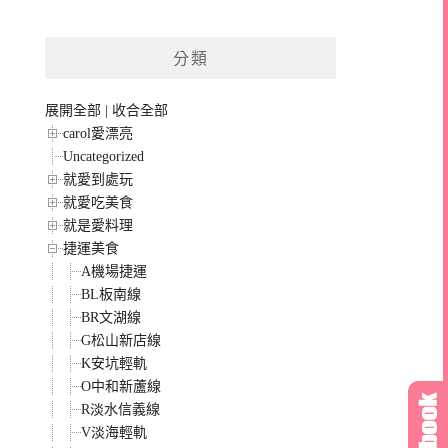
分類
展開全部
|
收合全部
carol愛漂亮
Uncategorized
就愛到處玩
就愛吃美食
就是愛料理
捷運美食
A機場捷運
BL板南線
BR文湖線
G松山新店線
K安坑輕軌
O中和新蘆線
R淡水信義線
V淡海輕軌