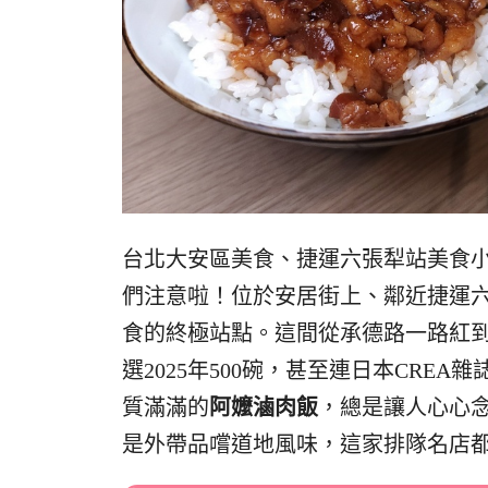
台北大安區美食、捷運六張犁站美食
們注意啦！位於安居街上、鄰近捷運
食的終極站點。這間從承德路一路紅
選2025年500碗，甚至連日本CRE
質滿滿的
阿嬤滷肉飯
，總是讓人心心
是外帶品嚐道地風味，這家排隊名店