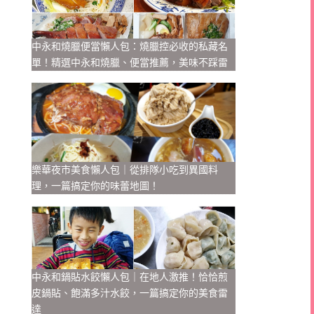
中永和燒臘便當懶人包：燒臘控必收的私藏名
單！精選中永和燒臘、便當推薦，美味不踩雷
樂華夜市美食懶人包｜從排隊小吃到異國料
理，一篇搞定你的味蕾地圖！
中永和鍋貼水餃懶人包｜在地人激推！恰恰煎
皮鍋貼、飽滿多汁水餃，一篇搞定你的美食雷
達