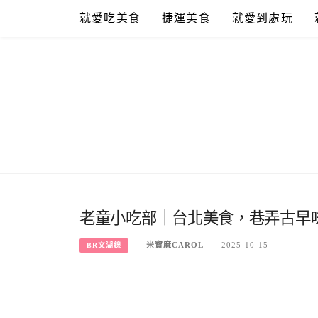
Skip
就愛吃美食
捷運美食
就愛到處玩
to
content
老童小吃部｜台北美食，巷弄古早味
米寶麻CAROL
2025-10-15
BR文湖線