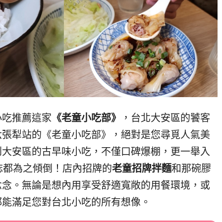
小吃推薦這家
《老童小吃部》
，台北大安區的饕客
六張犁站的《老童小吃部》，絕對是您尋覓人氣美
到大安區的古早味小吃，不僅口碑爆棚，更一舉入
A雜誌都為之傾倒！店內招牌的
老童招牌拌麵
和那碗膠
念念。無論是想內用享受舒適寬敞的用餐環境，或
都能滿足您對台北小吃的所有想像。