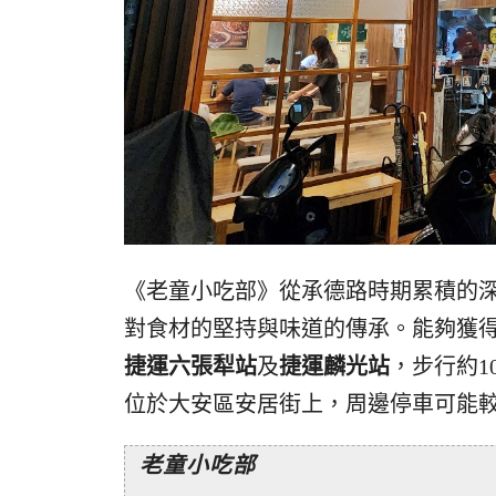
《老童小吃部》從承德路時期累積的
對食材的堅持與味道的傳承。能夠獲得2
捷運六張犁站
及
捷運麟光站
，步行約1
位於大安區安居街上，周邊停車可能
老童小吃部