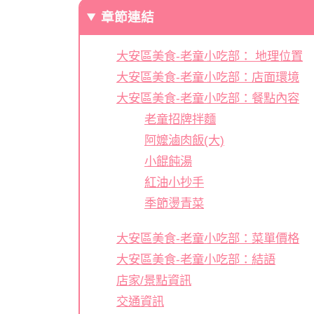
章節連結
大安區美食-老童小吃部： 地理位置
大安區美食-老童小吃部：店面環境
大安區美食-老童小吃部：餐點內容
老童招牌拌麵
阿嬤滷肉飯(大)
小餛飩湯
紅油小抄手
季節燙青菜
大安區美食-老童小吃部：菜單價格
大安區美食-老童小吃部：結語
店家/景點資訊
交通資訊