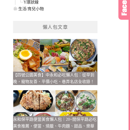
Y環狀線
生活/育兒小物
懶人包文章
【四號公園美食】中永和必吃懶人包：從早到
晚，寵物友善、平價小吃、巷弄名店全收錄！
永和保平路便當美食懶人包｜20+間保平路必吃
美食推薦，便當、燒臘、牛肉麵、甜品、樂華