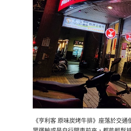
《亨利客 原味炭烤牛排》座落於交通
眾運輸或是自行開車前來，都能輕鬆