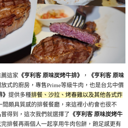
推薦這家
《亨利客 原味炭烤牛排》
，
《亨利客 原味
放式的廚房，專售Prime等級牛肉，也是台北中價
排》
提供多種
排餐、沙拉、烤春雞以及其他各式炸
一間頗具質感的排餐餐廳，來這裡小約會也很不
品嘗得到，這次我們就選擇了
《亨利客 原味炭烤牛
吃完排餐再兩個人一起享用牛肉包餅，飽足感更有