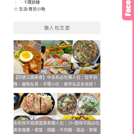
Y環狀線
生活/育兒小物
懶人包文章
【四號公園美食】中永和必吃懶人包：從早到
晚，寵物友善、平價小吃、巷弄名店全收錄！
永和保平路便當美食懶人包｜20+間保平路必吃
美食推薦，便當、燒臘、牛肉麵、甜品、樂華