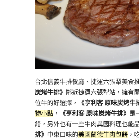
台北信義牛排餐廳、捷運六張犁美食
炭烤牛排》
鄰近捷運六張犁站，擁有開
位牛的好選擇，
《亨利客 原味炭烤牛
物小點
，
《亨利客 原味炭烤牛排》
是
錯，另外也有一些牛肉異國料理也能
排》
中東口味的
美國蘭德牛肉包餅
，