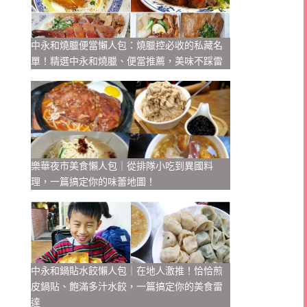
中永和燒臘便當懶人包：燒臘控必收的私藏名
單！精選中永和燒臘、便當推薦，美味不踩雷
樂華夜市美食懶人包｜從排隊小吃到異國料
理，一篇搞定你的味蕾地圖！
中永和鍋貼水餃懶人包｜在地人激推！恰恰煎
皮鍋貼、飽滿多汁水餃，一篇搞定你的美食雷
達