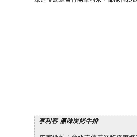
亨利客 原味炭烤牛排