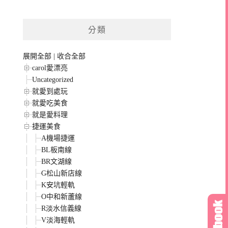
分類
展開全部
|
收合全部
carol愛漂亮
Uncategorized
就愛到處玩
就愛吃美食
就是愛料理
捷運美食
A機場捷運
BL板南線
BR文湖線
G松山新店線
K安坑輕軌
O中和新蘆線
R淡水信義線
V淡海輕軌