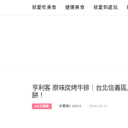
Skip
就愛吃美食
捷運美食
就愛到處玩
to
content
亨利客 原味炭烤牛排｜台北信義
餅！
米寶麻CAROL
2026-04-27
BR文湖線