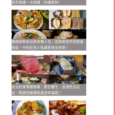
夜市周邊一次收藏（持續更新）
捷運南勢角站美食懶人包｜從興南夜市到周邊
街區，中和在地人私藏美味全收錄！
台北約會餐廳推薦：節日慶生、浪漫告白必
訪，精選氛圍餐點直送幸福感！