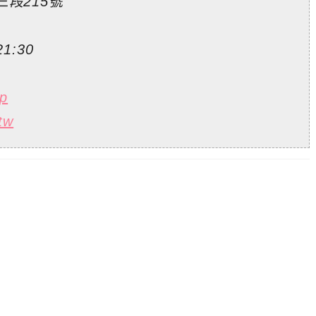
段215號
1:30
pp
tw