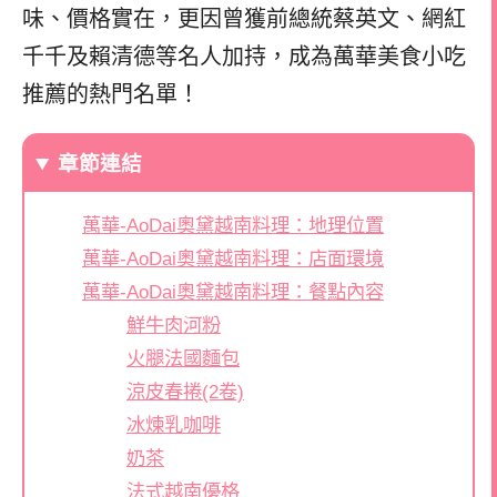
味、價格實在，更因曾獲前總統蔡英文、網紅
千千及賴清德等名人加持，成為萬華美食小吃
推薦的熱門名單！
章節連結
萬華-AoDai奧黛越南料理：地理位置
萬華-AoDai奧黛越南料理：店面環境
萬華-AoDai奧黛越南料理：餐點內容
鮮牛肉河粉
火腿法國麵包
涼皮春捲(2卷)
冰煉乳咖啡
奶茶
法式越南優格