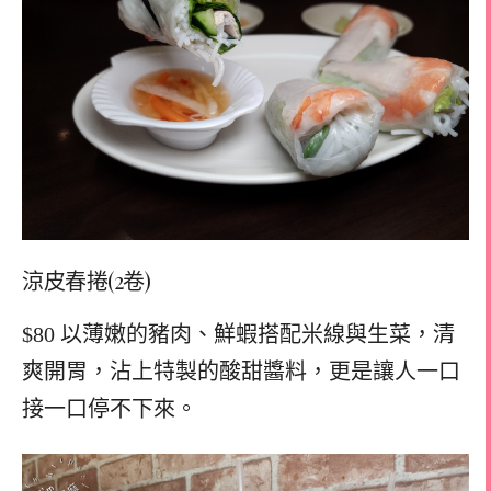
涼皮春捲(2卷)
$80 以薄嫩的豬肉、鮮蝦搭配米線與生菜，清
爽開胃，沾上特製的酸甜醬料，更是讓人一口
接一口停不下來。