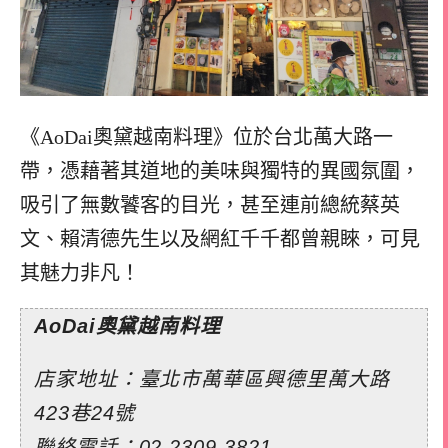
《AoDai奧黛越南料理》位於台北萬大路一
帶，憑藉著其道地的美味與獨特的異國氛圍，
吸引了無數饕客的目光，甚至連前總統蔡英
文、賴清德先生以及網紅千千都曾親睞，可見
其魅力非凡！
AoDai奧黛越南料理
店家地址：臺北市萬華區興德里萬大路
423巷24號
聯絡電話：02 2309 3821