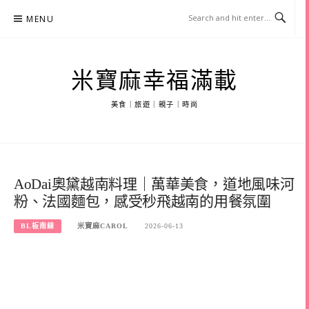
Skip
MENU
to
content
米寶麻幸福滿載
美食｜旅遊｜親子｜時尚
AoDai奧黛越南料理｜萬華美食，道地風味河
粉、法國麵包，感受秒飛越南的用餐氛圍
BL板南線
米寶麻CAROL
2026-06-13