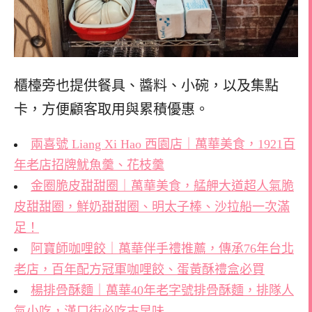
櫃檯旁也提供餐具、醬料、小碗，以及集點
卡，方便顧客取用與累積優惠。
兩喜號 Liang Xi Hao 西園店｜萬華美食，1921百
年老店招牌魷魚羹、花枝羹
金圈脆皮甜甜圈｜萬華美食，艋舺大道超人氣脆
皮甜甜圈，鮮奶甜甜圈、明太子棒、沙拉船一次滿
足！
阿寶師咖哩餃｜萬華伴手禮推薦，傳承76年台北
老店，百年配方冠軍咖哩餃、蛋黃酥禮盒必買
楊排骨酥麵｜萬華40年老字號排骨酥麵，排隊人
氣小吃，漢口街必吃古早味