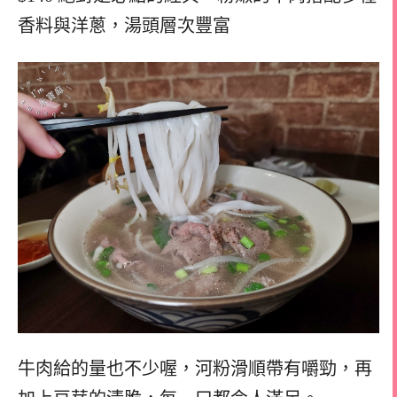
香料與洋蔥，湯頭層次豐富
牛肉給的量也不少喔，河粉滑順帶有嚼勁，再