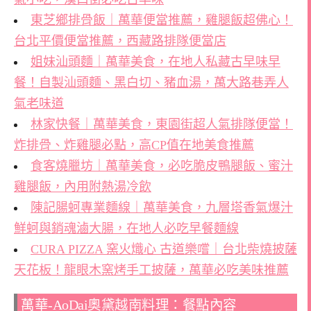
東芝鄉排骨飯｜萬華便當推薦，雞腿飯超佛心！
台北平價便當推薦，西藏路排隊便當店
姐妹汕頭麵｜萬華美食，在地人私藏古早味早
餐！自製汕頭麵、黑白切、豬血湯，萬大路巷弄人
氣老味道
林家快餐｜萬華美食，東園街超人氣排隊便當！
炸排骨、炸雞腿必點，高CP值在地美食推薦
食客燒臘坊｜萬華美食，必吃脆皮鴨腿飯、蜜汁
雞腿飯，內用附熱湯冷飲
陳記腸蚵專業麵線｜萬華美食，九層塔香氣爆汁
鮮蚵與銷魂滷大腸，在地人必吃早餐麵線
CURA PIZZA 窯火熾心 古道樂嚐｜台北柴燒披薩
天花板！龍眼木窯烤手工披薩，萬華必吃美味推薦
萬華-AoDai奧黛越南料理：餐點內容