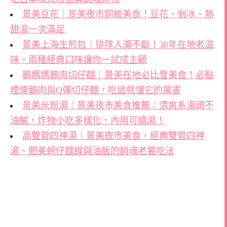
景美豆花｜景美夜市銅板美食！豆花、剉冰、熱
甜湯一次滿足
景美上海生煎包｜排隊人潮不斷！30年在地老滋
味，兩種經典口味讓你一試成主顧
鵝媽媽鵝肉切仔麵｜景美在地必比登美食！必點
煙燻鵝肉與Q彈切仔麵，吃過就懂它的厲害
景美米粉湯｜景美夜市美食推薦：清爽系湯頭不
油膩，炸物小吃多樣化，內用可續湯！
高雙管四神湯｜景美夜市美食，經典雙管四神
湯、肥美蚵仔麵線與油飯的銷魂老饕吃法