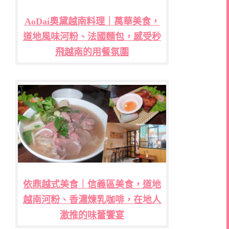
AoDai奧黛越南料理｜萬華美食，
道地風味河粉、法國麵包，感受秒
飛越南的用餐氛圍
依鼎越式美食｜信義區美食，道地
越南河粉、香濃煉乳咖啡，在地人
激推的味蕾饗宴