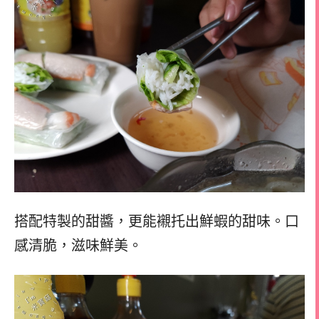
搭配特製的甜醬，更能襯托出鮮蝦的甜味。口
感清脆，滋味鮮美。