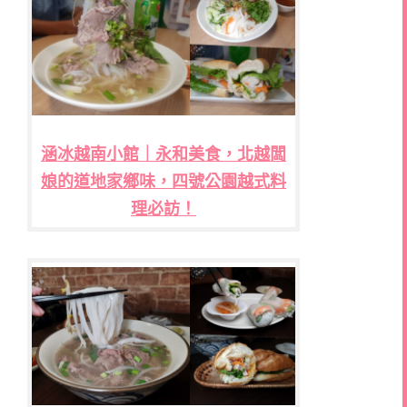
涵冰越南小館｜永和美食，北越闆
娘的道地家鄉味，四號公園越式料
理必訪！