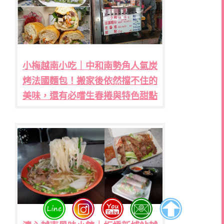
小梅越南小吃｜中和南勢角人氣炭
烤法國麵包！搬家後依然擋不住的
美味，還有必嚐生春捲與特色甜點