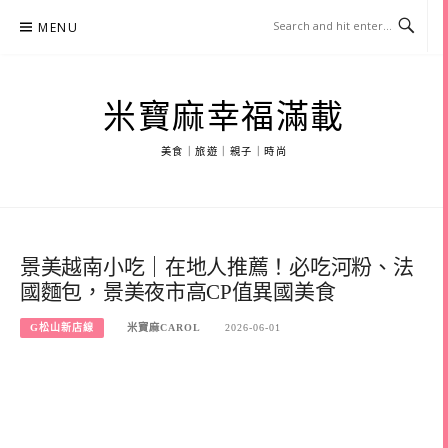
Skip
MENU
to
content
米寶麻幸福滿載
美食｜旅遊｜親子｜時尚
景美越南小吃｜在地人推薦！必吃河粉、法
國麵包，景美夜市高CP值異國美食
G松山新店線
米寶麻CAROL
2026-06-01