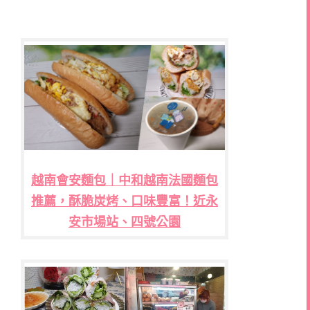
越南會安麵包｜中和越南法國麵包
推薦，酥脆炭烤、口味豐富！近永
安市場站、四號公園