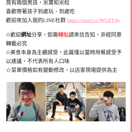
育有兩個男孩，米寶和米粒
喜歡帶著孩子到處玩、到處吃
歡迎來加入我的LINE社群
https://reurl.cc/WG6Y4y
✩歡迎
網址
分享，如需
轉貼
請來信告知，非經同意
轉載必究
✩美食本身為主觀感受，此篇僅以當時用餐感受予
以建議，不代表所有人口味
☆菜單價格如有變動修改，以店家現場提供為主