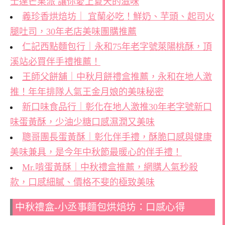
士達芒果派 讓你愛上夏天的滋味
義珍香烘焙坊｜ 宜蘭必吃！鮮奶、芋頭、起司火
腿吐司，30年老店美味團購推薦
仁記西點麵包行｜永和75年老字號萊陽桃酥，頂
溪站必買伴手禮推薦！
王師父餅舖｜中秋月餅禮盒推薦，永和在地人激
推！年年排隊人氣王金月娘的美味秘密
新口味食品行｜彰化在地人激推30年老字號新口
味蛋黃酥，少油少糖口感濕潤又美味
聰哥團長蛋黃酥｜彰化伴手禮，酥脆口感與健康
美味兼具，是今年中秋節最暖心的伴手禮！
Mr.啃蛋黃酥｜中秋禮盒推薦，網購人氣秒殺
款，口感細膩、價格不斐的極致美味
中秋禮盒-小丞事麵包烘焙坊：口感心得