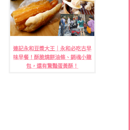
連記永和豆漿大王｜永和必吃古早
味早餐！酥脆燒餅油條、銷魂小籠
包，還有驚豔蛋黃酥！