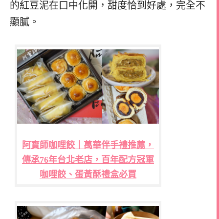
的紅豆泥在口中化開，甜度恰到好處，完全不
顯膩。
阿寶師咖哩餃｜萬華伴手禮推薦，
傳承76年台北老店，百年配方冠軍
咖哩餃、蛋黃酥禮盒必買