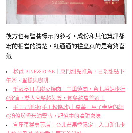
後方也有營養標示的參考，
成份和其他資訊都
寫的相當的清楚，
紅通通的禮盒真的是有夠喜
氣
松薇 PINE&ROSE｜東門甜點推薦，日系甜點下
午茶、蛋糕與咖啡
千歲亭日式炭火燒肉｜三重燒肉，台北橋站步行
6分鐘，雙人套餐超划算，聚餐約會首選！
手工刀削冰(手工粉條冰)｜萬華一甲子老店的細
Q粉條與香蕉油靈魂，記憶中的清甜滋味
宣原蛋糕專賣店｜台北芒果季限定！入口即化卡