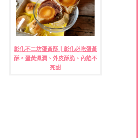
彰化不二坊蛋黃酥┃彰化必吃蛋黃
酥。蛋黃濕潤、外皮酥脆、內餡不
死甜