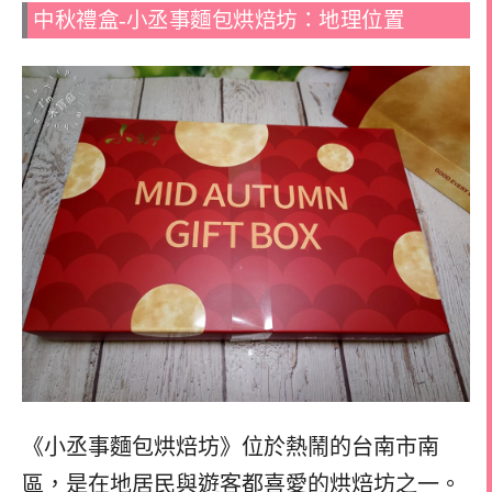
中秋禮盒-小丞事麵包烘焙坊：地理位置
《小丞事麵包烘焙坊》位於熱鬧的台南市南
區，是在地居民與遊客都喜愛的烘焙坊之一。