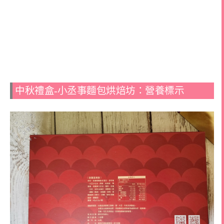
中秋禮盒-小丞事麵包烘焙坊：營養標示