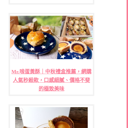
Mr.啃蛋黃酥｜中秋禮盒推薦，網購
人氣秒殺款，口感細膩、價格不斐
的極致美味