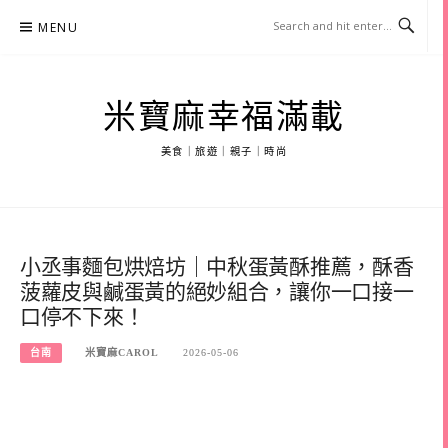
Skip
MENU
to
content
米寶麻幸福滿載
美食｜旅遊｜親子｜時尚
小丞事麵包烘焙坊｜中秋蛋黃酥推薦，酥香
菠蘿皮與鹹蛋黃的絕妙組合，讓你一口接一
口停不下來！
台南
米寶麻CAROL
2026-05-06