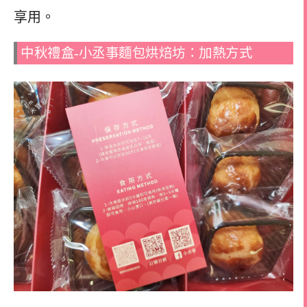
享用。
中秋禮盒-小丞事麵包烘焙坊：加熱方式