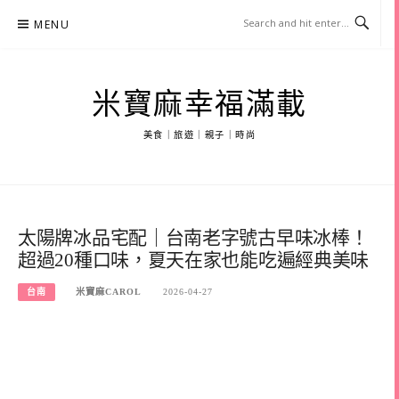
Skip
MENU
to
content
米寶麻幸福滿載
美食｜旅遊｜親子｜時尚
太陽牌冰品宅配｜台南老字號古早味冰棒！
超過20種口味，夏天在家也能吃遍經典美味
台南
米寶麻CAROL
2026-04-27