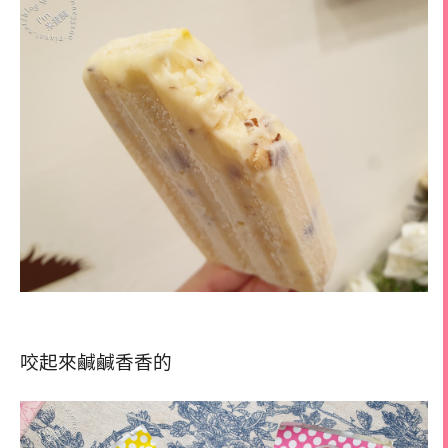
咬起來鹹鹹香香的