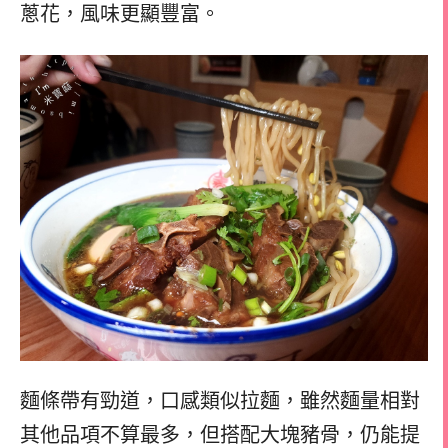
蔥花，風味更顯豐富。
麵條帶有勁道，口感類似拉麵，雖然麵量相對
其他品項不算最多，但搭配大塊豬骨，仍能提