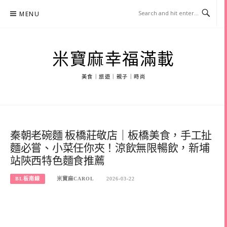
Skip
MENU
to
content
米寶麻幸福滿載
美食｜旅遊｜親子｜時尚
秦朝老碗麵 板橋莊敬店｜板橋美食，手工扯
麵必嘗、小菜任你夾！涼飲無限暢飲，新埔
站陝西特色麵食推薦
BL板南線
米寶麻CAROL
2026-03-22