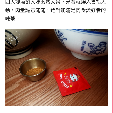
四大塊滷製入味的豬大骨，光看就讓人食指大
動，肉量誠意滿滿，絕對能滿足肉食愛好者的
味蕾。