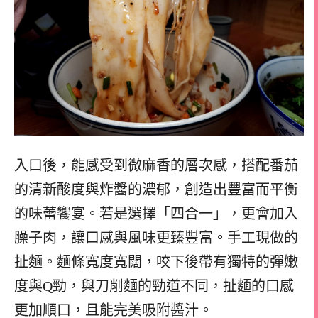
入口後，能感受到微麻香的層次感，搭配番茄
的清新酸度與炸醬的濃郁，創造出豐富而平衡
的味蕾饗宴。若是選擇「四合一」，更會加入
臊子肉，讓口感與風味更臻豐富。手工現做的
扯麵。麵條寬度寬闊，咬下後帶有獨特的彈嫩
度與Q勁，與刀削麵的勁道不同，扯麵的口感
更加順口，且能完美吸附醬汁。