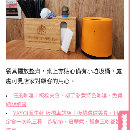
餐具擺放整齊，桌上亦貼心備有小垃圾桶，處
處可見店家對顧客的用心。
任風咖哩｜板橋美食，柳丁熬煮特色咖哩、免費
續飯續醬
YAYOI彌生軒 板橋車站店｜板橋環球美食，日式
定食一次吃三種！炸豬排、豪華煮、鰻魚三吃都好