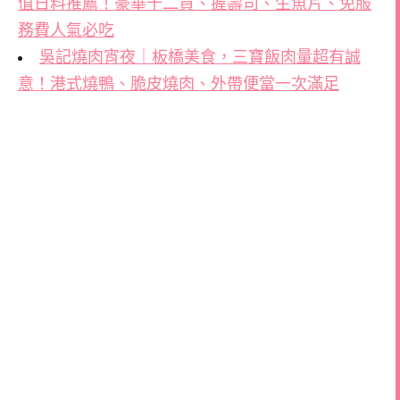
值日料推薦！豪華十二貫、握壽司、生魚片、免服
務費人氣必吃
吳記燒肉宵夜｜板橋美食，三寶飯肉量超有誠
意！港式燒鴨、脆皮燒肉、外帶便當一次滿足