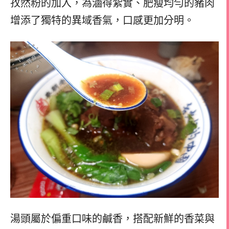
孜然粉的加入，為滷得紮實、肥瘦均勻的豬肉
增添了獨特的異域香氣，口感更加分明。
湯頭屬於偏重口味的鹹香，搭配新鮮的香菜與