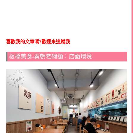
喜歡我的文章嗎?歡迎來追蹤我
板橋美食-秦朝老碗麵：店面環境