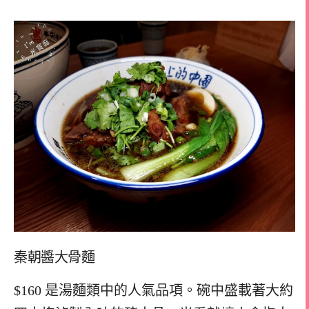
秦朝醬大骨麵
$160 是湯麵類中的人氣品項。碗中盛載著大約