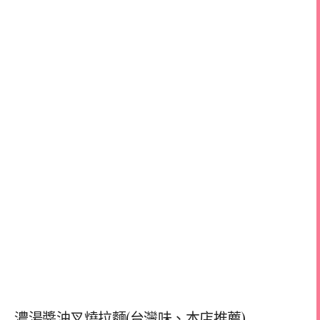
濃湯醬油叉燒拉麵(台灣味、本店推薦)