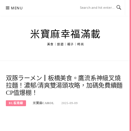
Skip
MENU
to
content
米寶麻幸福滿載
美食｜旅遊｜親子｜時尚
双豚ラーメン┃板橋美食。鷹流系神級叉燒
拉麵！濃郁/清爽雙湯頭攻略，加碼免費續麵
CP值爆棚！
BL板南線
米寶麻CAROL
2025-09-09