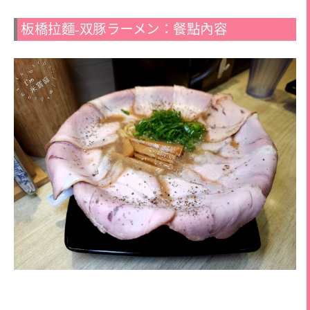
板橋拉麵-双豚ラーメン：餐點內容