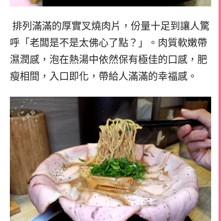
排列滿滿的厚實叉燒肉片，份量十足到讓人驚
呼「老闆是不是太佛心了點？」。肉質軟嫩帶
濕潤感，泡在熱湯中依然保有極佳的口感，肥
瘦相間，入口即化，帶給人滿滿的幸福感。