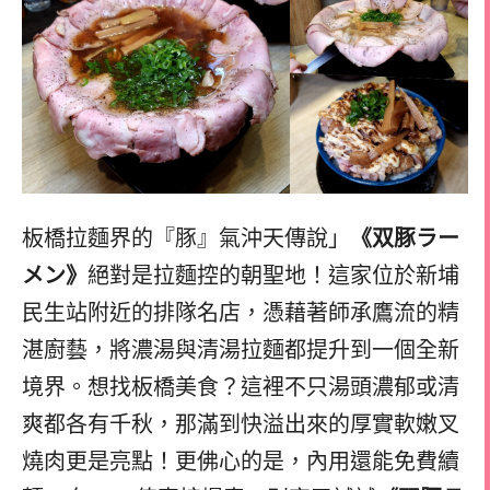
板橋拉麵界的『豚』氣沖天傳說」
《双豚ラー
メン》
絕對是拉麵控的朝聖地！這家位於新埔
民生站附近的排隊名店，憑藉著師承鷹流的精
湛廚藝，將濃湯與清湯拉麵都提升到一個全新
境界。想找板橋美食？這裡不只湯頭濃郁或清
爽都各有千秋，那滿到快溢出來的厚實軟嫩叉
燒肉更是亮點！更佛心的是，內用還能免費續