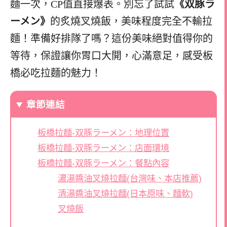
麵一次，CP值直接爆表。別忘了試試
《双豚ラ
ーメン》
的炙燒叉燒飯，美味程度完全不輸拉
麵！準備好排隊了嗎？這份美味絕對值得你的
等待，保證讓你胃口大開，心滿意足，感受板
橋必吃拉麵的魅力！
章節連結
板橋拉麵-双豚ラーメン：地理位置
板橋拉麵-双豚ラーメン：店面環境
板橋拉麵-双豚ラーメン：餐點內容
濃湯醬油叉燒拉麵(台灣味、本店推薦)
清湯醬油叉燒拉麵(日本原味、麵軟)
叉燒飯