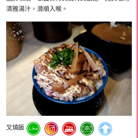
清雅湯汁，滑順入喉。
叉燒飯