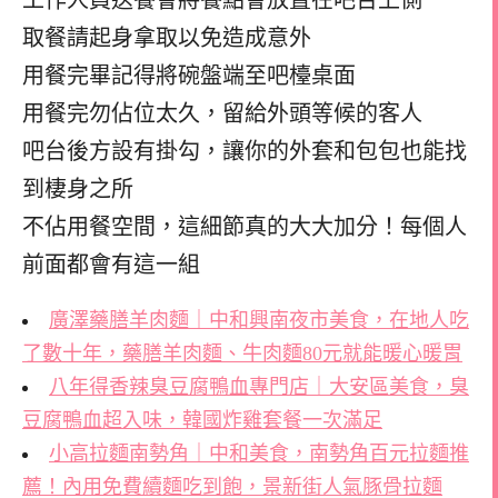
取餐請起身拿取以免造成意外
用餐完畢記得將碗盤端至吧檯桌面
用餐完勿佔位太久，留給外頭等候的客人
吧台後方設有掛勾，讓你的外套和包包也能找
到棲身之所
不佔用餐空間，這細節真的大大加分！每個人
前面都會有這一組
廣澤藥膳羊肉麵｜中和興南夜市美食，在地人吃
了數十年，藥膳羊肉麵、牛肉麵80元就能暖心暖胃
八年得香辣臭豆腐鴨血專門店｜大安區美食，臭
豆腐鴨血超入味，韓國炸雞套餐一次滿足
小高拉麵南勢角｜中和美食，南勢角百元拉麵推
薦！內用免費續麵吃到飽，景新街人氣豚骨拉麵