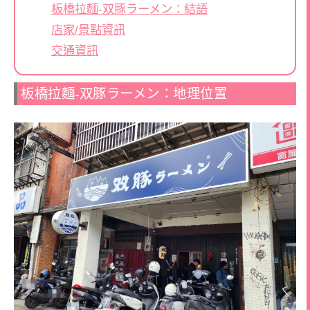
板橋拉麵-双豚ラーメン：結語
店家/景點資訊
交通資訊
板橋拉麵-双豚ラーメン：地理位置