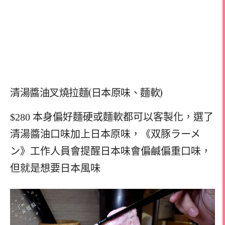
清湯醬油叉燒拉麵(日本原味、麵軟)
$280 本身偏好麵硬或麵軟都可以客製化，選了
清湯醬油口味加上日本原味，《双豚ラーメ
ン》工作人員會提醒日本味會偏鹹偏重口味，
但就是想要日本風味