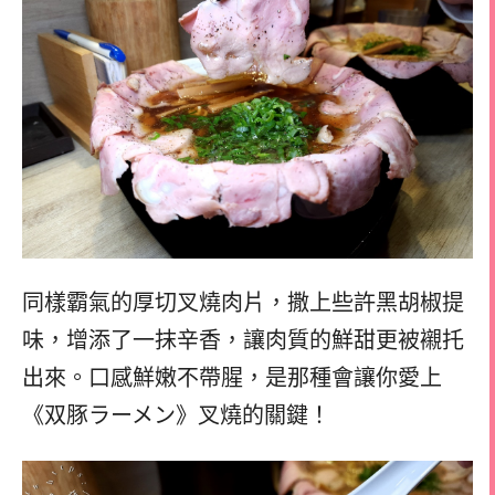
同樣霸氣的厚切叉燒肉片，撒上些許黑胡椒提
味，增添了一抹辛香，讓肉質的鮮甜更被襯托
出來。口感鮮嫩不帶腥，是那種會讓你愛上
《双豚ラーメン》叉燒的關鍵！