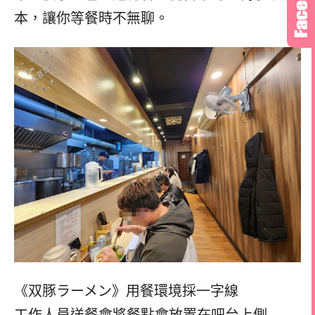
本，讓你等餐時不無聊。
《双豚ラーメン》用餐環境採一字線
工作人員送餐會將餐點會放置在吧台上側