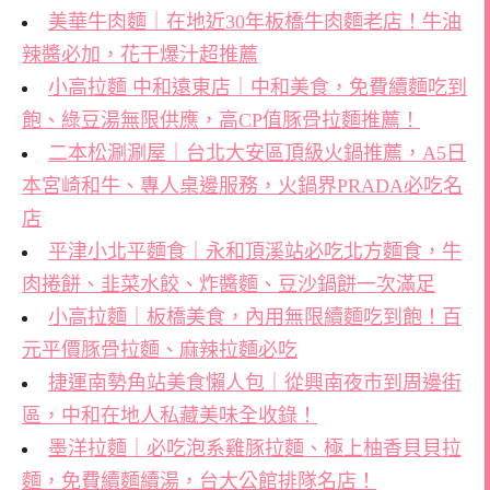
美華牛肉麵｜在地近30年板橋牛肉麵老店！牛油
辣醬必加，花干爆汁超推薦
小高拉麵 中和遠東店｜中和美食，免費續麵吃到
飽、綠豆湯無限供應，高CP值豚骨拉麵推薦！
二本松涮涮屋｜台北大安區頂級火鍋推薦，A5日
本宮崎和牛、專人桌邊服務，火鍋界PRADA必吃名
店
平津小北平麵食｜永和頂溪站必吃北方麵食，牛
肉捲餅、韭菜水餃、炸醬麵、豆沙鍋餅一次滿足
小高拉麵｜板橋美食，內用無限續麵吃到飽！百
元平價豚骨拉麵、麻辣拉麵必吃
捷運南勢角站美食懶人包｜從興南夜市到周邊街
區，中和在地人私藏美味全收錄！
墨洋拉麵｜必吃泡系雞豚拉麵、極上柚香貝貝拉
麵，免費續麵續湯，台大公館排隊名店！