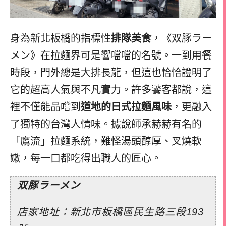
身為新北板橋的指標性
排隊美食
，《双豚ラー
メン》在拉麵界可是響噹噹的名號。一到用餐
時段，門外總是大排長龍，但這也恰恰證明了
它的超高人氣與不凡實力。許多饕客都說，這
裡不僅能品嚐到
道地的日式拉麵風味
，更融入
了獨特的台灣人情味。據說師承赫赫有名的
「鷹流」拉麵系統，難怪湯頭醇厚、叉燒軟
嫩，每一口都吃得出職人的匠心。
双豚ラーメン
店家地址：新北市板橋區民生路三段193