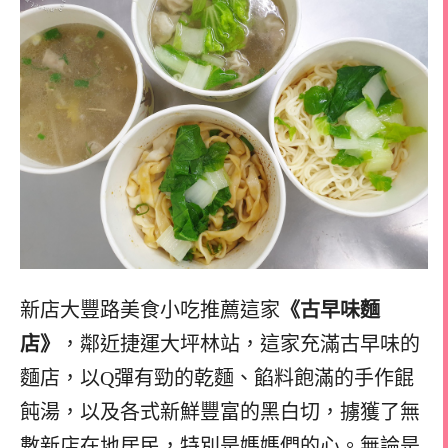
新店大豐路美食小吃推薦這家
《古早味麵
店》
，鄰近捷運大坪林站，這家充滿古早味的
麵店，以Q彈有勁的乾麵、餡料飽滿的手作餛
飩湯，以及各式新鮮豐富的黑白切，擄獲了無
數新店在地居民，特別是媽媽們的心。無論是