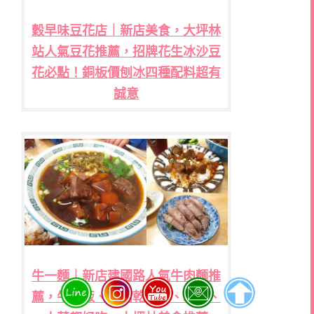
穀早味豆花店｜新店美食，大坪林
站人氣豆花推薦，招牌花生冰沙豆
花必點！銅板價刨冰四種配料超有
誠意
牛一麵｜新店建國路人氣牛肉麵推
薦，牛腩飯、牛肉乾拌飯、水餃、