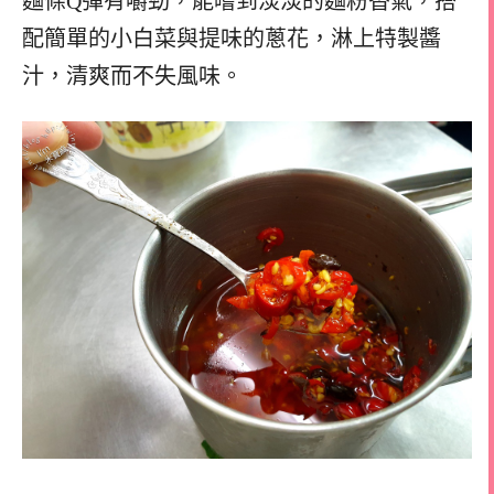
麵條Q彈有嚼勁，能嚐到淡淡的麵粉香氣，搭
配簡單的小白菜與提味的蔥花，淋上特製醬
汁，清爽而不失風味。