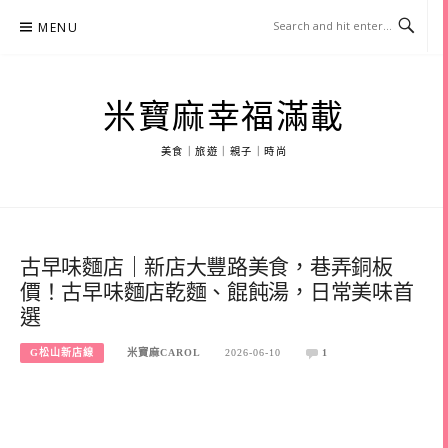
Skip
MENU
to
content
米寶麻幸福滿載
美食｜旅遊｜親子｜時尚
古早味麵店｜新店大豐路美食，巷弄銅板
價！古早味麵店乾麵、餛飩湯，日常美味首
選
G松山新店線
米寶麻CAROL
2026-06-10
1