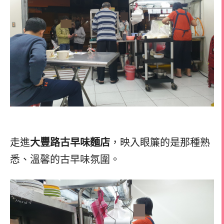
走進
大豐路古早味麵店
，映入眼簾的是那種熟
悉、溫馨的古早味氛圍。