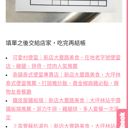
填單之後交給店家，吃完再結帳
可愛村便當｜新店大豐路美食，在地老字號便當
店，雞腿、排骨、焢肉人氣推薦
泰鎮泰式便當專賣店｜新店大豐路美食，大坪林
泰式便當推薦，打拋豬炒飯、黃金椒麻雞必點，寵
物友善餐廳
鐵皮屋鐵板燒｜新店大豐路美食｜大坪林站平價
鐵板燒推薦，菲力牛排、雞腿排、多人套餐一次滿
足
上富豐蘇杭湯包｜新店大豐路美食，大坪林站必