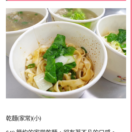
乾麵(家常)(小)