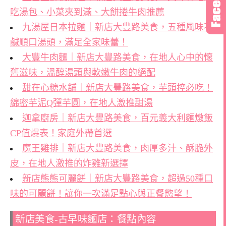
吃湯包、小菜夾到滿、大餅捲牛肉推薦
九湯屋日本拉麵｜新店大豐路美食，五種風味不
鹹順口湯頭，滿足全家味蕾！
大豐牛肉麵｜新店大豐路美食，在地人心中的懷
舊滋味，溫醇湯頭與軟嫩牛肉的絕配
甜在心糖水舖｜新店大豐路美食，芋頭控必吃！
綿密芋泥Q彈芋圓，在地人激推甜湯
迦拿廚房｜新店大豐路美食，百元義大利麵燉飯
CP值爆表！家庭外帶首選
魔王雞排｜新店大豐路美食，肉厚多汁、酥脆外
皮，在地人激推的炸雞新選擇
新店熊熊可麗餅｜新店大豐路美食，超過50種口
味的可麗餅！讓你一次滿足點心與正餐慾望！
新店美食-古早味麵店：餐點內容