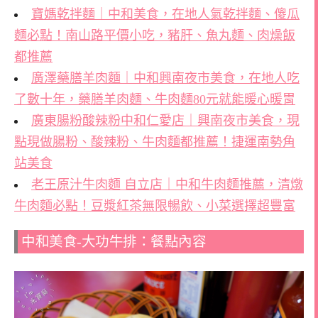
寶媽乾拌麵｜中和美食，在地人氣乾拌麵、傻瓜
麵必點！南山路平價小吃，豬肝、魚丸麵、肉燥飯
都推薦
廣澤藥膳羊肉麵｜中和興南夜市美食，在地人吃
了數十年，藥膳羊肉麵、牛肉麵80元就能暖心暖胃
廣東腸粉酸辣粉中和仁愛店｜興南夜市美食，現
點現做腸粉、酸辣粉、牛肉麵都推薦！捷運南勢角
站美食
老王原汁牛肉麵 自立店｜中和牛肉麵推薦，清燉
牛肉麵必點！豆漿紅茶無限暢飲、小菜選擇超豐富
中和美食-大功牛排：餐點內容