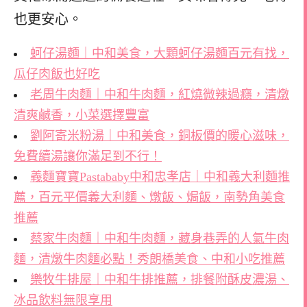
也更安心。
蚵仔湯麵｜中和美食，大顆蚵仔湯麵百元有找，
瓜仔肉飯也好吃
老周牛肉麵｜中和牛肉麵，紅燒微辣過癮，清燉
清爽鹹香，小菜選擇豐富
劉阿寄米粉湯｜中和美食，銅板價的暖心滋味，
免費續湯讓你滿足到不行！
義麵寶寶Pastababy中和忠孝店｜中和義大利麵推
薦，百元平價義大利麵、燉飯、焗飯，南勢角美食
推薦
蔡家牛肉麵｜中和牛肉麵，藏身巷弄的人氣牛肉
麵，清燉牛肉麵必點！秀朗橋美食、中和小吃推薦
樂牧牛排屋｜中和牛排推薦，排餐附酥皮濃湯、
冰品飲料無限享用