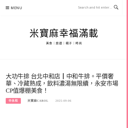
Skip
MENU
to
content
米寶麻幸福滿載
美食｜旅遊｜親子｜時尚
大功牛排 台北中和店┃中和牛排。平價奢
華、冷藏熟成，飲料濃湯無限續，永安市場
CP值爆棚美食！
中永和
米寶麻CAROL
2025-09-06