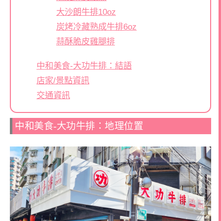
大沙朗牛排10oz
炭烤冷藏熟成牛排6oz
蒜酥脆皮雞腿排
中和美食-大功牛排：結語
店家/景點資訊
交通資訊
中和美食-大功牛排：地理位置