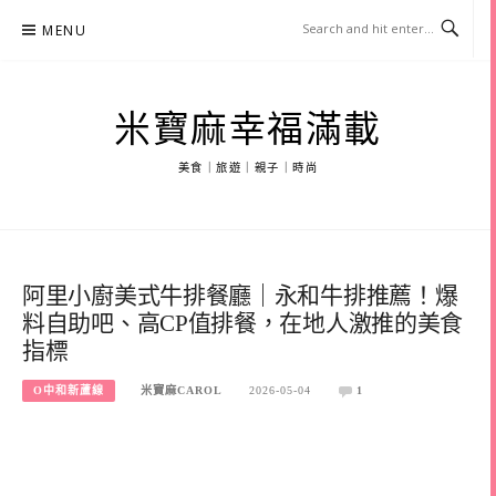
Skip
MENU
to
content
米寶麻幸福滿載
美食｜旅遊｜親子｜時尚
阿里小廚美式牛排餐廳｜永和牛排推薦！爆
料自助吧、高CP值排餐，在地人激推的美食
指標
O中和新蘆線
米寶麻CAROL
2026-05-04
1