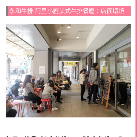
永和牛排-阿里小廚美式牛排餐廳：店面環境