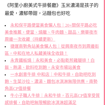
《阿里小廚美式牛排餐廳》玉米濃湯是孩子的
最愛，濃郁帶甜，沾麵包也好吃
永和保平路便當美食懶人包｜20+間保平路必吃
美食推薦，便當、燒臘、牛肉麵、甜品、樂華夜市
周邊一次收藏（持續更新）
捷運南勢角站美食懶人包｜從興南夜市到周邊街
區，中和在地人私藏美味全收錄！
永青鐵板燒｜永和美食，必點乾煎雞腿排！白
飯、熱湯、飲料吃到飽，永安市場站美食
一水創意牛排 中和店｜中和牛排，自助吧吃到
飽、生菜沙拉、濃湯、麵包冰淇淋無限供應，南勢
角高CP值排餐
牛小子職人牛排｜永和牛排，百元高CP值享受質
感排餐，自助吧無限暢飲冰淇淋超滿足