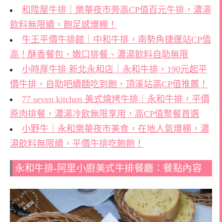
和陞屋牛排｜樂華夜市旁高CP值百元牛排，濃湯
飲料無限續，飽足感爆棚！
牛王平價牛排館｜中和牛排，南勢角捷運站CP值
高！酥香餐包、嫩口排餐、濃湯飲料自助無限
小時厚牛排 新北永和店｜永和牛排，190元起平
價牛排，自助吧續麵吃到飽，頂溪站高CP值推薦！
77 seven kitchen 美式燒烤牛排｜永和牛排，平價
原肉排餐，濃湯冷飲無限享用，高CP值聚餐首選
小野牛｜永和樂華夜市美食，在地人氣爆棚，濃
湯飲料無限續，平價牛排吃飽飽！
永和牛排-阿里小廚美式牛排餐廳：餐點內容