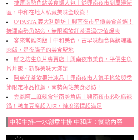
捷運南勢角站美食懶人包｜從興南夜市到周邊街
區，中和在地人私藏美味全收錄！
O’PASTA 義大利麵坊｜興南夜市平價美食首選！
捷運南勢角站旁，無限暢飲紅茶濃湯CP值爆表
客來常雞肉飯｜中和美食，古早味麵食與銷魂雞
肉飯，是夜貓子的美食聖地
鮮之坊生魚片專賣店｜興南夜市美食，平價生魚
片丼飯、新鮮美味大滿足
阿弟仔茶飲果汁冰品｜興南夜市人氣手搖飲與季
節限定冰品推薦，南勢角站美食必訪！
雲鼎阿二麻辣食堂南勢角店｜興南夜市必吃麻辣
鍋！鴨血豆腐超入味，辣度選擇超滿足
中和牛排-一水創意牛排 中和店：餐點內容