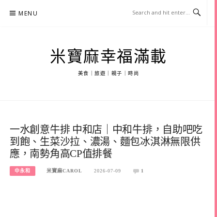
Skip
MENU
to
content
米寶麻幸福滿載
美食｜旅遊｜親子｜時尚
一水創意牛排 中和店｜中和牛排，自助吧吃
到飽、生菜沙拉、濃湯、麵包冰淇淋無限供
應，南勢角高CP值排餐
中永和
米寶麻CAROL
2026-07-09
1