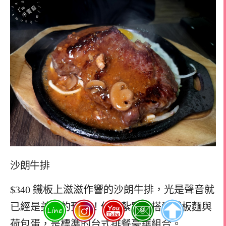
沙朗牛排
$340 鐵板上滋滋作響的沙朗牛排，光是聲音就
已經是美味的預告！份量紮實，搭配鐵板麵與
荷包蛋，是標準的台式排餐豪華組合。