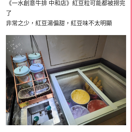
《一水創意牛排 中和店》紅豆粒可能都被撈完
了
非常之少，紅豆湯偏甜，紅豆味不太明顯