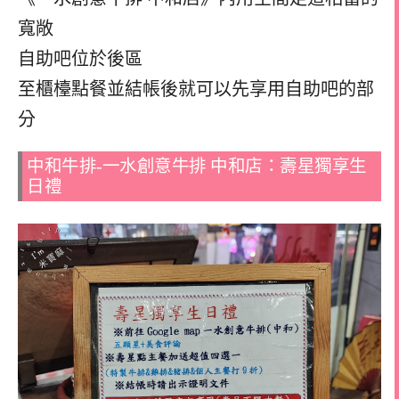
寬敞
自助吧位於後區
至櫃檯點餐並結帳後就可以先享用自助吧的部
分
中和牛排-一水創意牛排 中和店：壽星獨享生
日禮