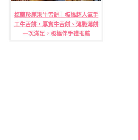
梅華珍鹿港牛舌餅｜板橋超人氣手
工牛舌餅，厚實牛舌餅、薄脆薄餅
一次滿足，板橋伴手禮推薦