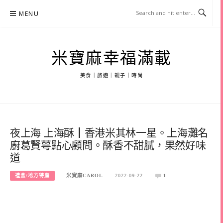
Skip
MENU
to
content
米寶麻幸福滿載
美食｜旅遊｜親子｜時尚
夜上海 上海酥┃香港米其林一星。上海灘名
廚葛賢萼點心顧問。酥香不甜膩，果然好味
道
禮盒/地方特產
米寶麻CAROL
2022-09-22
1