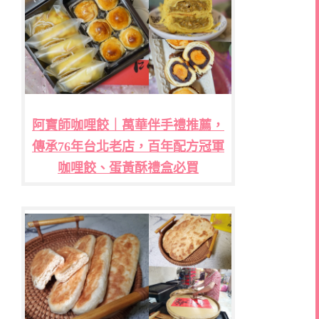
阿寶師咖哩餃｜萬華伴手禮推薦，
傳承76年台北老店，百年配方冠軍
咖哩餃、蛋黃酥禮盒必買