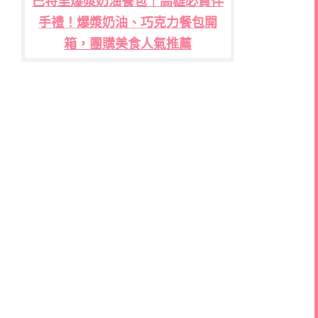
巴特里爆漿奶油餐包｜高雄必買伴
手禮！爆漿奶油、巧克力餐包開
箱，團購美食人氣推薦