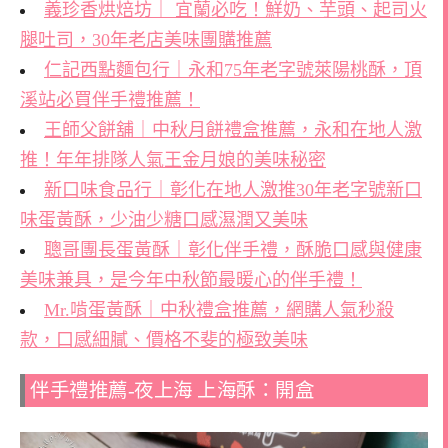
義珍香烘焙坊｜ 宜蘭必吃！鮮奶、芋頭、起司火
腿吐司，30年老店美味團購推薦
仁記西點麵包行｜永和75年老字號萊陽桃酥，頂
溪站必買伴手禮推薦！
王師父餅舖｜中秋月餅禮盒推薦，永和在地人激
推！年年排隊人氣王金月娘的美味秘密
新口味食品行｜彰化在地人激推30年老字號新口
味蛋黃酥，少油少糖口感濕潤又美味
聰哥團長蛋黃酥｜彰化伴手禮，酥脆口感與健康
美味兼具，是今年中秋節最暖心的伴手禮！
Mr.啃蛋黃酥｜中秋禮盒推薦，網購人氣秒殺
款，口感細膩、價格不斐的極致美味
伴手禮推薦-夜上海 上海酥：開盒