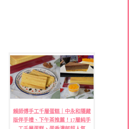
賴師傅手工千層蛋糕｜中永和隱藏
版伴手禮、下午茶推薦！17層純手
工千層蛋糕、蛋香濃郁超人氣