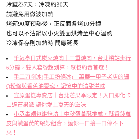
冷藏為7天，冷凍約30天
請避免用微波加熱
烤箱90度預熱後，正反面各烤10分鐘
也可以不沾鍋以小火雙面烘烤至中心溫熱
冷凍保存則加熱時 間應延長
千歲亭日式炭火燒肉｜三重燒肉，台北橋站步行
6分鐘，雙人套餐超划算，聚餐約會首選！
手工刀削冰(手工粉條冰)｜萬華一甲子老店的細
Q粉條與香蕉油靈魂，記憶中的清甜滋味
宣原蛋糕專賣店｜台北芒果季限定！入口即化卡
士達芒果派 讓你愛上夏天的滋味
小丞事麵包烘焙坊｜中秋蛋黃酥推薦，酥香菠蘿
皮與鹹蛋黃的絕妙組合，讓你一口接一口停不下
來！