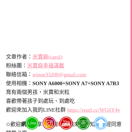
文章作者：
米寶麻(carol)
粉絲團：
米寶麻幸福滿載
聯絡信箱：
winne33200@gmail.com
使用相機：
SONY A6000+SONY A7+SONY A7R3
育有兩個男孩，米寶和米粒
喜歡帶著孩子到處玩、到處吃
歡迎來加入我的LINE社群
https://reurl.cc/WG6Y4y
✩歡迎
網址
分享，如需
轉貼
請來信告知，非經同意