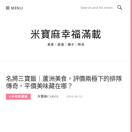
Skip
MENU
to
content
米寶麻幸福滿載
美食｜旅遊｜親子｜時尚
名將三寶飯｜蘆洲美食，評價兩極下的排隊
傳奇，平價美味藏在哪？
O中和新蘆線
米寶麻CAROL
2026-06-11