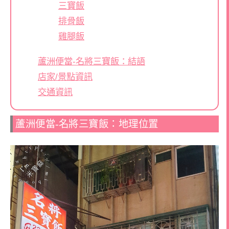
三寶飯
排骨飯
雞腿飯
蘆洲便當-名將三寶飯：結語
店家/景點資訊
交通資訊
蘆洲便當-名將三寶飯：地理位置