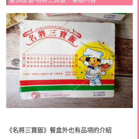
蘆洲便當-名將三寶飯：餐點內容
《名將三寶飯》餐盒外也有品項的介紹