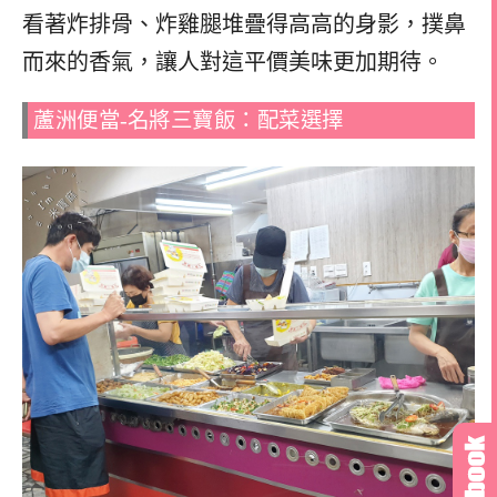
看著炸排骨、炸雞腿堆疊得高高的身影，撲鼻
而來的香氣，讓人對這平價美味更加期待。
蘆洲便當-名將三寶飯：配菜選擇