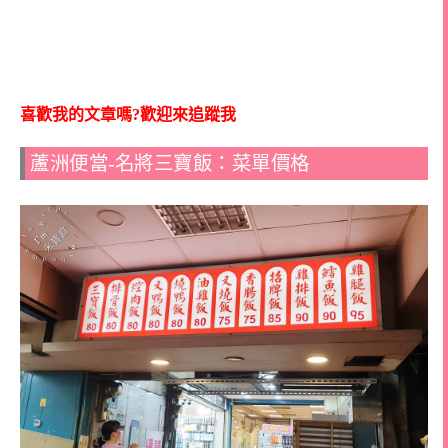
喜歡我的文章嗎?歡迎來追蹤我
蘆洲便當-名將三寶飯：菜單價格