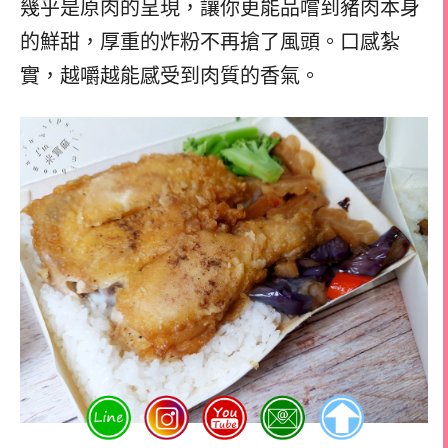
幾乎是原肉的呈現，讓你更能品嚐到豬肉本身
的鮮甜，厚重的炸粉不再搶了風頭。口感紮
實，越嚼越能感受到肉質的香氣。