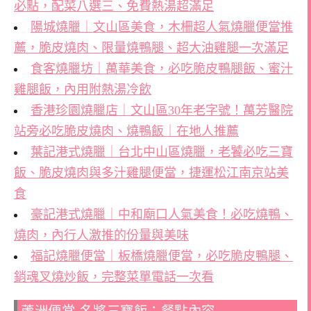
必點，配菜八選三、免費熱湯超滿足
陽城燒臘｜文山區美食，木柵超人氣燒臘便當推
薦，脆皮燒肉、限量燒鴨腿、超大油雞腿一次滿足
食客燒臘坊｜萬華美食，必吃脆皮鴨腿飯、蜜汁
雞腿飯，內用附熱湯冷飲
香港珍園燒臘店｜文山區30年老字號！萬芳醫院
站旁必吃脆皮燒肉、燒鴨飯｜在地人推薦
葉記港式燒臘｜台北中山區燒臘，老饕必吃三寶
飯、脆皮燒肉與多汁雞腿便當，捷運松江南京站美
食
豪記港式燒臘｜中和廟口人氣美食！必吃燒鴨、
燒肉，內行人激推的份量與美味
福記燒臘便當｜板橋燒臘便當，必吃脆皮鴨腿、
銷魂叉燒炒飯，完整菜單電話一次看