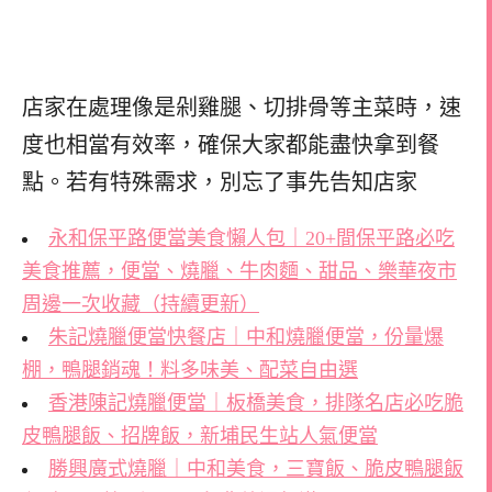
店家在處理像是剁雞腿、切排骨等主菜時，速
度也相當有效率，確保大家都能盡快拿到餐
點。若有特殊需求，別忘了事先告知店家
永和保平路便當美食懶人包｜20+間保平路必吃
美食推薦，便當、燒臘、牛肉麵、甜品、樂華夜市
周邊一次收藏（持續更新）
朱記燒臘便當快餐店｜中和燒臘便當，份量爆
棚，鴨腿銷魂！料多味美、配菜自由選
香港陳記燒臘便當｜板橋美食，排隊名店必吃脆
皮鴨腿飯、招牌飯，新埔民生站人氣便當
勝興廣式燒臘｜中和美食，三寶飯、脆皮鴨腿飯