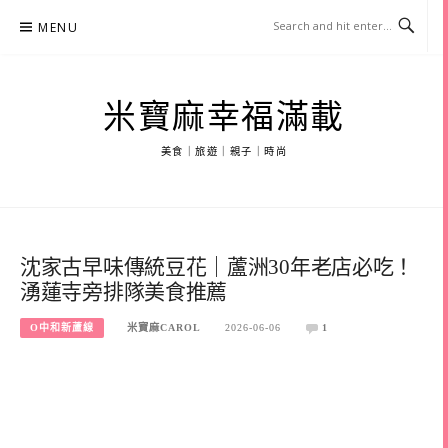
Skip
MENU
to
content
米寶麻幸福滿載
美食｜旅遊｜親子｜時尚
沈家古早味傳統豆花｜蘆洲30年老店必吃！
湧蓮寺旁排隊美食推薦
O中和新蘆線
米寶麻CAROL
2026-06-06
1