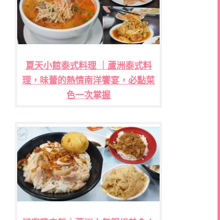
夏天小館泰式料理 ｜蘆洲泰式料
理，味蕾的熱情南洋饗宴，必點菜
色一次掌握