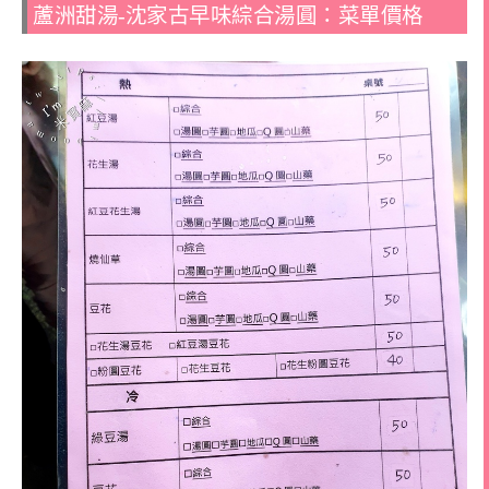
蘆洲甜湯-沈家古早味綜合湯圓：菜單價格