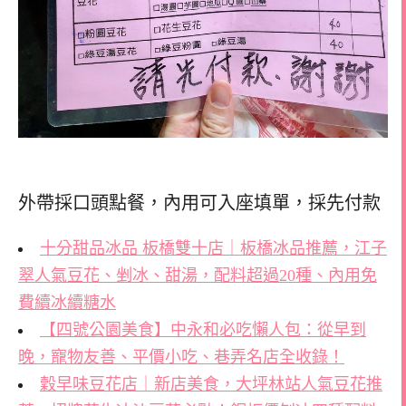
外帶採口頭點餐，內用可入座填單，採先付款
十分甜品冰品 板橋雙十店｜板橋冰品推薦，江子
翠人氣豆花、剉冰、甜湯，配料超過20種、內用免
費續冰續糖水
【四號公園美食】中永和必吃懶人包：從早到
晚，寵物友善、平價小吃、巷弄名店全收錄！
穀早味豆花店｜新店美食，大坪林站人氣豆花推