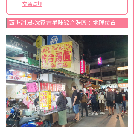
交通資訊
蘆洲甜湯-沈家古早味綜合湯圓：地理位置