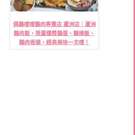
偶鵝嚐嚐鵝肉專賣店 蘆洲店｜蘆洲
鵝肉飯，限量爆漿鵝蛋、鵝燥飯、
鵝肉香腸，經典美味一次嚐！