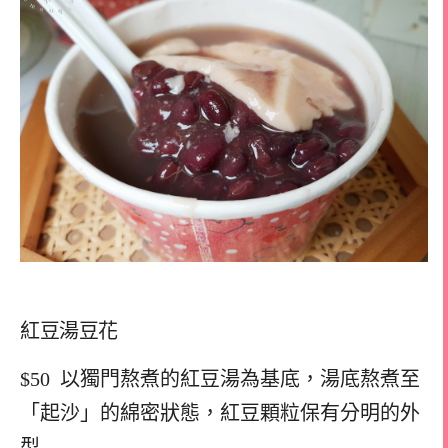
紅豆湯豆花
$50 以獨門熬煮的紅豆湯為基底，湯底熬煮至
「起沙」的綿密狀態，紅豆顆粒保有分明的外
型