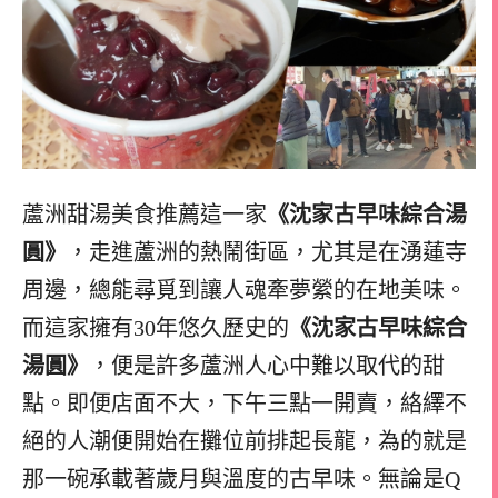
蘆洲甜湯美食推薦這一家
《沈家古早味綜合湯
圓》
，走進蘆洲的熱鬧街區，尤其是在湧蓮寺
周邊，總能尋覓到讓人魂牽夢縈的在地美味。
而這家擁有30年悠久歷史的
《沈家古早味綜合
湯圓》
，便是許多蘆洲人心中難以取代的甜
點。即便店面不大，下午三點一開賣，絡繹不
絕的人潮便開始在攤位前排起長龍，為的就是
那一碗承載著歲月與溫度的古早味。無論是Q