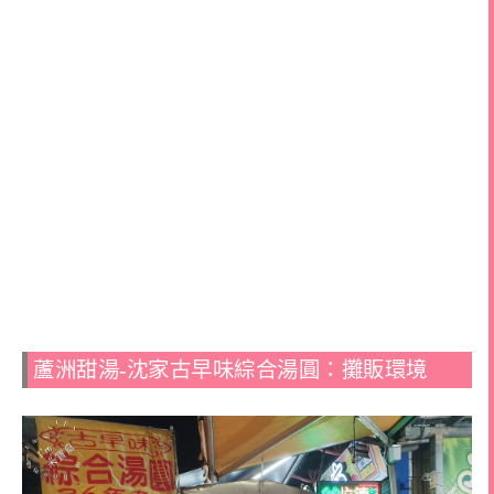
蘆洲甜湯-沈家古早味綜合湯圓：攤販環境