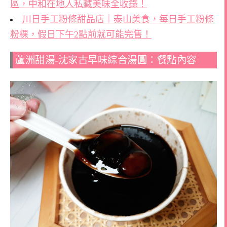
區，中和在地人私藏美味全收錄！
川日手工粉條甜品店｜泰山美食，每日手工粉條
粉粿，假日下午2點前就可能完售！
蘆洲甜湯-沈家古早味綜合湯圓：餐點內容