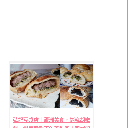
弘記豆漿店｜蘆洲美食，銷魂胡椒