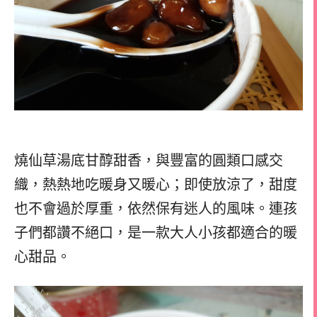
燒仙草湯底甘醇甜香，與豐富的圓類口感交
織，熱熱地吃暖身又暖心；即使放涼了，甜度
也不會過於厚重，依然保有迷人的風味。連孩
子們都讚不絕口，是一款大人小孩都適合的暖
心甜品。