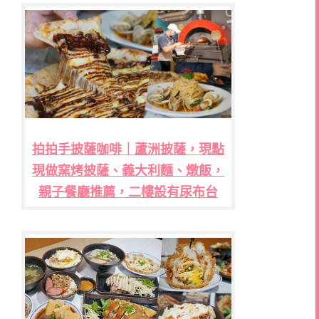
拍拍手披薩咖啡｜蘆洲披薩，現點
現做窯烤披薩、義大利麵、燉飯，
親子餐廳推薦，二樓設有尿布台