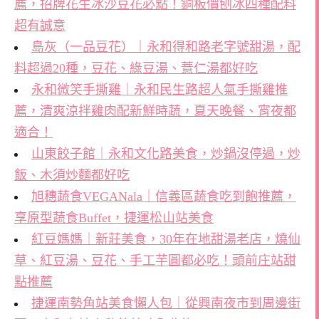
薦，招牌花生冰沙豆花必點！銅板價刨冰四種配料
超有誠意
島灰（一品豆花）｜永和得和路老字號甜湯，配
料超過20種，豆花、綠豆湯、薏仁湯都好吃
永和微笑手撕雞｜永和民生路超人氣手撕雞推
薦，清爽涼拌雞肉配新鮮時蔬，夏天晚餐、宵夜都
適合！
山東餃子館｜永和文化路美食，炒鍋沒停過，炒
飯、木須炒麵都好吃
旭穗蔬食VEGANala｜信義區蔬食吃到飽推薦，
享原型蔬食Buffet，捷運松山站美食
紅豆媽媽｜新莊美食，30年在地甜湯老店，燒仙
草、紅豆湯、豆花、手工芋圓都必吃！頭前庄站甜
點推薦
捷運南勢角站美食懶人包｜從興南夜市到周邊街