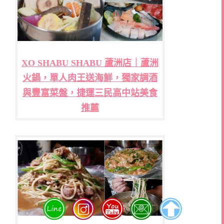
XO SHABU SHABU 蘆洲店｜蘆洲
火鍋，單人肉王送海鮮，獨家調酒
與豐富菜盤，捷運三民高中站美食
推薦