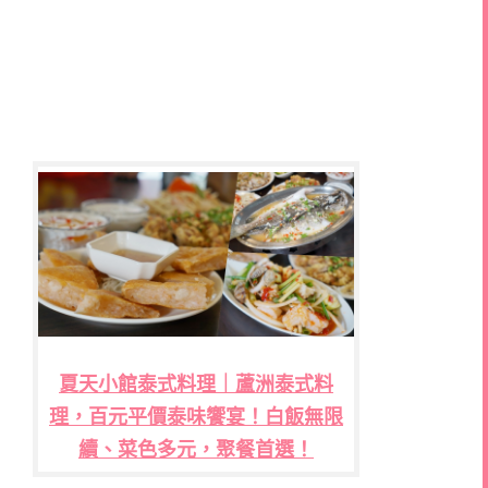
夏天小館泰式料理｜蘆洲泰式料
理，百元平價泰味饗宴！白飯無限
續、菜色多元，聚餐首選！