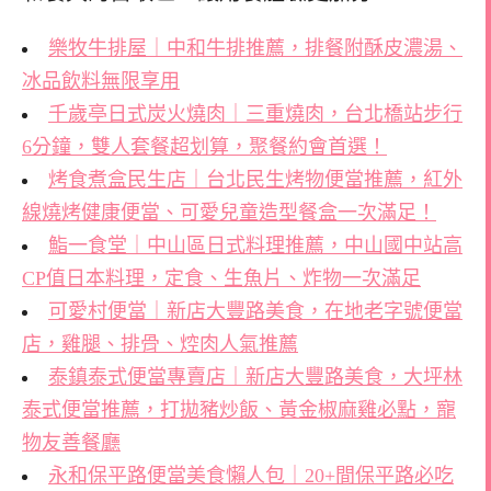
樂牧牛排屋｜中和牛排推薦，排餐附酥皮濃湯、
冰品飲料無限享用
千歲亭日式炭火燒肉｜三重燒肉，台北橋站步行
6分鐘，雙人套餐超划算，聚餐約會首選！
烤食煮盒民生店｜台北民生烤物便當推薦，紅外
線燒烤健康便當、可愛兒童造型餐盒一次滿足！
鮨一食堂｜中山區日式料理推薦，中山國中站高
CP值日本料理，定食、生魚片、炸物一次滿足
可愛村便當｜新店大豐路美食，在地老字號便當
店，雞腿、排骨、焢肉人氣推薦
泰鎮泰式便當專賣店｜新店大豐路美食，大坪林
泰式便當推薦，打拋豬炒飯、黃金椒麻雞必點，寵
物友善餐廳
永和保平路便當美食懶人包｜20+間保平路必吃