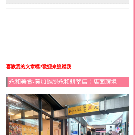
喜歡我的文章嗎?歡迎來追蹤我
永和美食-黃加雞腿永和耕莘店：店面環境