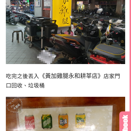
《黃加雞腿永和耕莘店》
吃完之後丟入
店家門
口回收、垃圾桶