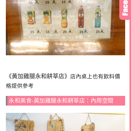
《黃加雞腿永和耕莘店》
店內桌上也有飲料價
格提供參考
永和美食-黃加雞腿永和耕莘店：內用空間