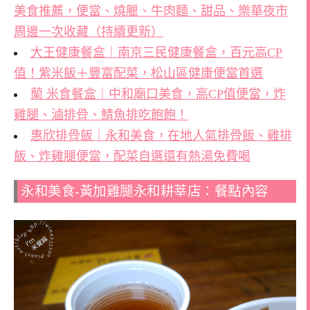
美食推薦，便當、燒臘、牛肉麵、甜品、樂華夜市
周邊一次收藏（持續更新）
大王健康餐盒｜南京三民健康餐盒，百元高CP
值！紫米飯＋豐富配菜，松山區健康便當首選
蘭 米食餐盒｜中和廟口美食，高CP值便當，炸
雞腿、滷排骨、鯖魚排吃飽飽！
惠欣排骨飯｜永和美食，在地人氣排骨飯、雞排
飯、炸雞腿便當，配菜自選還有熱湯免費喝
永和美食-黃加雞腿永和耕莘店：餐點內容