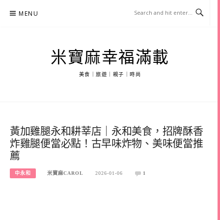
Skip
MENU
to
content
米寶麻幸福滿載
美食｜旅遊｜親子｜時尚
黃加雞腿永和耕莘店｜永和美食，招牌酥香
炸雞腿便當必點！古早味炸物、美味便當推
薦
中永和
米寶麻CAROL
2026-01-06
1