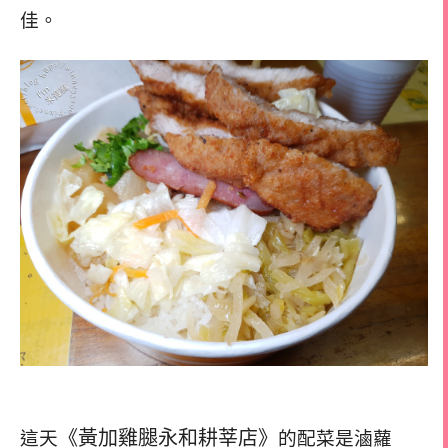
佳。
《黃加雞腿永和耕莘店》
這天
的配菜是滷蘿