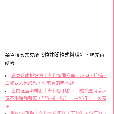
《韓井閣韓式料理》，
菜單填寫完交給
吃完再
結帳
廣東正龍城烤鴨｜永和燒臘推薦，燒肉、燒鴨、
三寶飯人氣必點，晚來真的吃不到！
自由溫室咖啡廳｜永和咖啡廳，四號公園旁高人
氣不限時咖啡廳，早午餐、咖啡、拍照打卡一次滿
足
睦拾一甜點｜永和生日蛋糕，預約制人氣蛋糕，