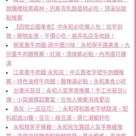
微醺櫻桃黑森林、巴斯克乳酪蛋糕必吃，頂溪站甜
點推薦
【四號公園美食】中永和必吃懶人包：從早到
晚，寵物友善、平價小吃、巷弄名店全收錄！
蔡家黃牛肉麵-原中壢川味｜永和保平路美食，大
份量牛肉麵推薦，紅燒、清燉都必點，內用還可續
湯
江家黃牛肉麵 永和店｜中正路老字號牛肉麵推
薦，特色油條牛肉麵、酸辣湯必點，永和美食小吃
台東米苔目｜永和人氣宵夜推薦！手工米苔目Q
彈、小菜選擇超豐富，在地人晚餐消夜愛店
島灰（一品豆花）｜永和得和路老字號甜湯，配
料超過20種，豆花、綠豆湯、薏仁湯都好吃
永和微笑手撕雞｜永和民生路超人氣手撕雞推