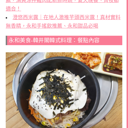
薦，清爽涼拌雞肉配新鮮時蔬，夏天晚餐、宵夜都
適合！
澄悠西米露｜在地人激推芋頭西米露！真材實料
無香精，永和手搖飲推薦、永和甜品必喝
永和美食-韓井閣韓式料理：餐點內容