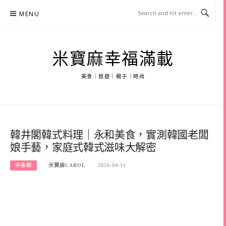
Skip
MENU
to
content
米寶麻幸福滿載
美食｜旅遊｜親子｜時尚
韓井閣韓式料理｜永和美食，實測韓國老闆
娘手藝，家庭式韓式滋味大解密
中永和
米寶麻CAROL
2026-04-11