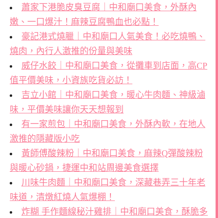
蕭家下港脆皮臭豆腐｜中和廟口美食，外酥內
嫩、一口爆汁！麻辣豆腐鴨血也必點！
豪記港式燒臘｜中和廟口人氣美食！必吃燒鴨、
燒肉，內行人激推的份量與美味
威仔水餃｜中和廟口美食，從攤車到店面，高CP
值平價美味，小資族吃貨必訪！
吉立小館｜中和廟口美食，暖心牛肉麵、神級滷
味，平價美味讓你天天想報到
有一家煎包｜中和廟口美食，外酥內軟，在地人
激推的隱藏版小吃
黃師傅酸辣粉｜中和廟口美食，麻辣Q彈酸辣粉
與暖心砂鍋，捷運中和站周邊美食選擇
川味牛肉麵｜中和廟口美食，深藏巷弄三十年老
味道，清燉紅燒人氣爆棚！
炸糊 手作麵線秘汁雞排｜中和廟口美食，酥脆多