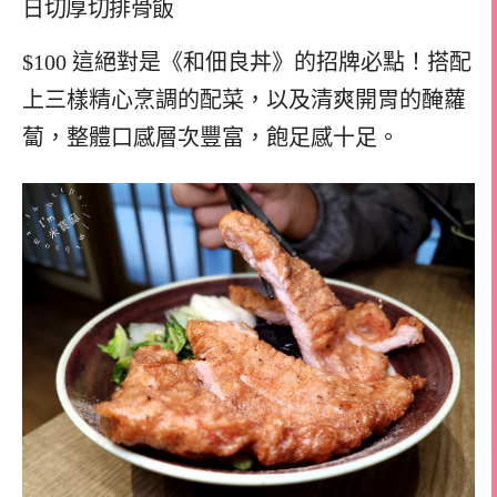
日切厚切排骨飯
$100 這絕對是《和佃良丼》的招牌必點！搭配
上三樣精心烹調的配菜，以及清爽開胃的醃蘿
蔔，整體口感層次豐富，飽足感十足。