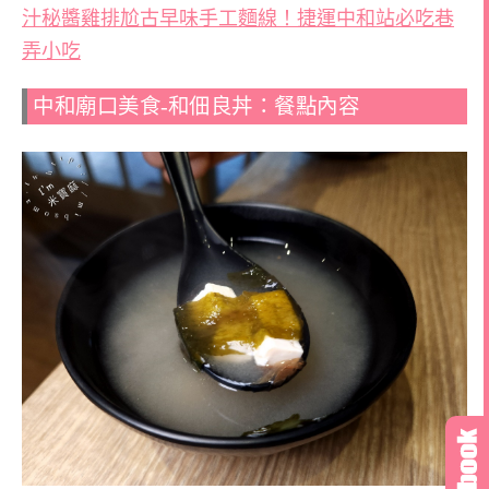
汁秘醬雞排尬古早味手工麵線！捷運中和站必吃巷
弄小吃
中和廟口美食-和佃良丼：餐點內容