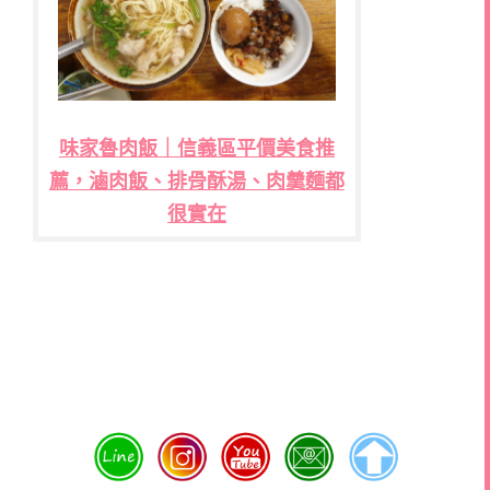
味家魯肉飯｜信義區平價美食推
薦，滷肉飯、排骨酥湯、肉羹麵都
很實在