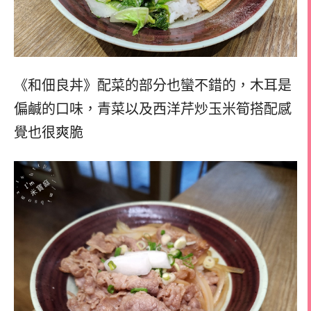
《和佃良丼》配菜的部分也蠻不錯的，
木耳是
偏鹹的口味，
青菜以及西洋芹炒玉米筍搭配感
覺也很爽脆