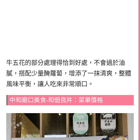
牛五花的部分處理得恰到好處，不會過於油
膩，搭配少量醃蘿蔔，增添了一抹清爽，整體
風味平衡，讓人吃來非常順口。
中和廟口美食-和佃良丼：菜單價格