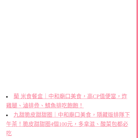
蘭 米食餐盒｜中和廟口美食，高CP值便當，炸
雞腿、滷排骨、鯖魚排吃飽飽！
九甜脆皮甜甜圈｜中和廟口美食，隱藏版排隊下
午茶！脆皮甜甜圈4個100元，多拿滋、酸菜包都必
吃