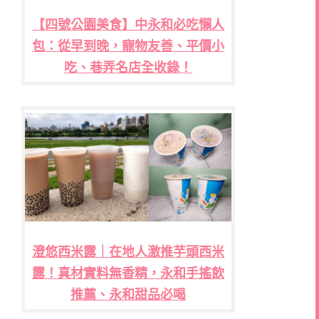
【四號公園美食】中永和必吃懶人
包：從早到晚，寵物友善、平價小
吃、巷弄名店全收錄！
澄悠西米露｜在地人激推芋頭西米
露！真材實料無香精，永和手搖飲
推薦、永和甜品必喝