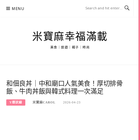
Skip
MENU
to
content
米寶麻幸福滿載
美食｜旅遊｜親子｜時尚
和佃良丼｜中和廟口人氣美食！厚切排骨
飯、牛肉丼飯與韓式料理一次滿足
Y環狀線
米寶麻CAROL
2026-04-23