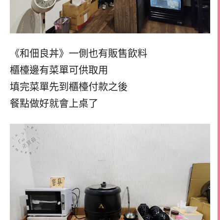
《和佃良丼》一側也有販售飲料
櫃檯邊有菜單可供取用
填完菜單先到櫃檯付款之後
餐點做好就會上桌了