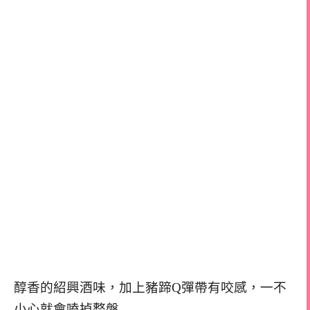
醇香的紹興酒味，加上豬蹄Q彈帶有咬感，一不
小心就會嗑掉整盤