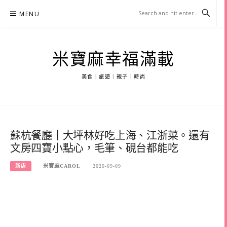
Skip
MENU
to
content
米寶麻幸福滿載
美食｜旅遊｜親子｜時尚
蘇杭餐廳┃大坪林好吃上海、江浙菜。還有
文房四寶小點心，毛筆、硯台都能吃
新店
米寶麻CAROL
2020-09-09