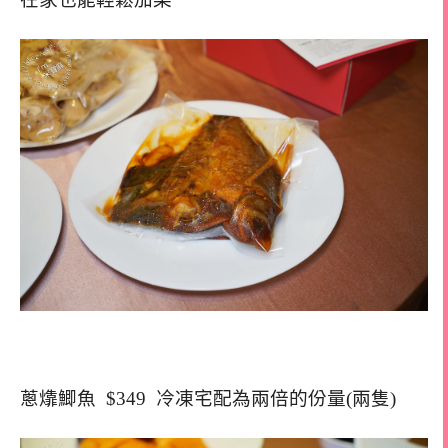
蔥㸆鯽魚 $349 冷凍宅配為兩倍的份量(兩隻)