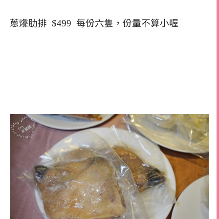
蔥㸆肋排 $499 每份六隻，份量不算小喔