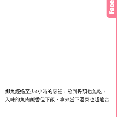
鯽魚經過至少4小時的烹飪，熬到骨頭也能吃，
入味的魚肉鹹香但下飯，拿來當下酒菜也超適合