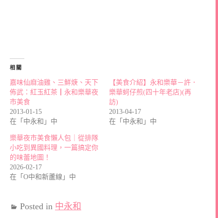
相關
嘉味仙麻油雞、三鮮焿、天下
【美食介紹】永和樂華－許．
佈武：紅玉紅茶┃永和樂華夜
樂華蚵仔煎(四十年老店)(再
市美食
訪)
2013-01-15
2013-04-17
在「中永和」中
在「中永和」中
樂華夜市美食懶人包｜從排隊
小吃到異國料理，一篇搞定你
的味蕾地圖！
2026-02-17
在「O中和新蘆線」中
Posted in
中永和