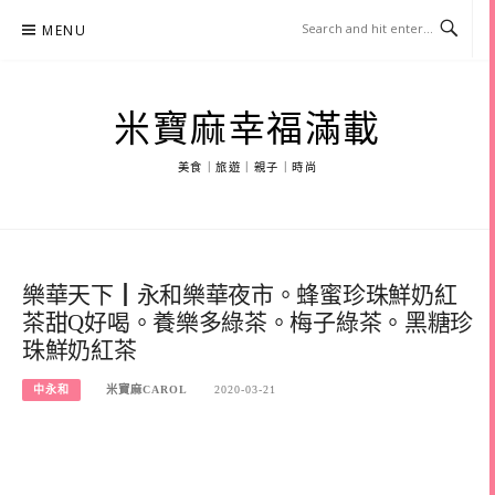
Skip
MENU
to
content
米寶麻幸福滿載
美食｜旅遊｜親子｜時尚
樂華天下┃永和樂華夜市。蜂蜜珍珠鮮奶紅
茶甜Q好喝。養樂多綠茶。梅子綠茶。黑糖珍
珠鮮奶紅茶
中永和
米寶麻CAROL
2020-03-21