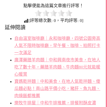
點擊便能為這篇文章進行評等！
[評等總次數:
0
，平均評等:
0
]
延伸閱讀
自由溫室咖啡廳｜永和咖啡廳，四號公園旁高
人氣不限時咖啡廳，早午餐、咖啡、拍照打卡
一次滿足
廣澤藥膳羊肉麵｜中和興南夜市美食，在地人
吃了數十年，藥膳羊肉麵、牛肉麵80元就能暖
心暖胃
寶媽乾拌麵｜中和美食，在地人氣乾拌麵、傻
瓜麵必點！南山路平價小吃，豬肝、魚丸麵、
肉燥飯都推薦
樂牧牛排屋｜中和牛排推薦，排餐附酥皮濃