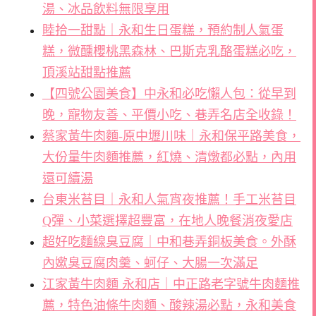
湯、冰品飲料無限享用
睦拾一甜點｜永和生日蛋糕，預約制人氣蛋
糕，微醺櫻桃黑森林、巴斯克乳酪蛋糕必吃，
頂溪站甜點推薦
【四號公園美食】中永和必吃懶人包：從早到
晚，寵物友善、平價小吃、巷弄名店全收錄！
蔡家黃牛肉麵-原中壢川味｜永和保平路美食，
大份量牛肉麵推薦，紅燒、清燉都必點，內用
還可續湯
台東米苔目｜永和人氣宵夜推薦！手工米苔目
Q彈、小菜選擇超豐富，在地人晚餐消夜愛店
超好吃麵線臭豆腐｜中和巷弄銅板美食。外酥
內嫰臭豆腐肉羹、蚵仔、大腸一次滿足
江家黃牛肉麵 永和店｜中正路老字號牛肉麵推
薦，特色油條牛肉麵、酸辣湯必點，永和美食