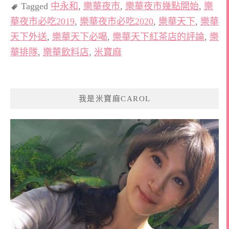
Tagged
中永和
,
樂華夜市
,
樂華夜市幾點開始
,
樂
華夜市必吃2019
,
樂華夜市必吃2020
,
樂華天下
,
樂華
天下外送
,
樂華天下必喝
,
樂華天下紅茶店的評論
,
樂
華排隊
,
樂華飲料店
,
米寶麻
我是米寶麻CAROL