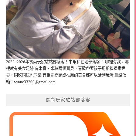
2022~2026年食尚玩家駐站部落客！中永和在地部落客！ 哪裡有我，哪
裡就有美食足跡 有米寶、米粒兩個寶貝，喜歡帶著孩子用相機探索世
界，同吃同玩也同樂 有相關問題或推薦的美食都可以洽詢我喔 聯絡信
箱：
winne33200@gmail.com
食尚玩家駐站部落客