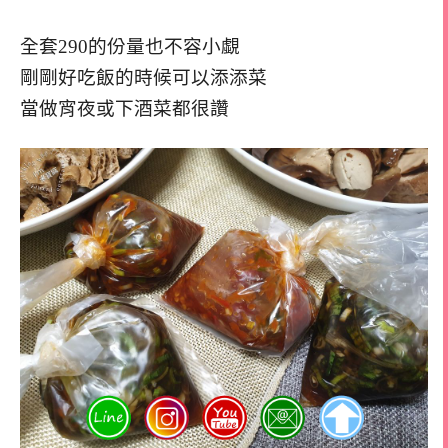
全套290的份量也不容小覷
剛剛好吃飯的時候可以添添菜
當做宵夜或下酒菜都很讚