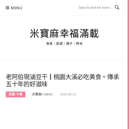
Skip
MENU
to
content
米寶麻幸福滿載
美食｜旅遊｜親子｜時尚
老阿伯現滷豆干┃桃園大溪必吃美食。傳承
五十年的好滋味
桃園/中壢
米寶麻CAROL
2020-02-21