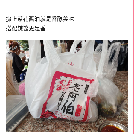
撒上蔥花醬油就是香醇美味
搭配辣醬更是香