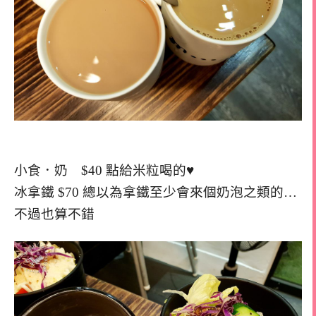
小食．奶 $40 點給米粒喝的♥
冰拿鐵 $70 總以為拿鐵至少會來個奶泡之類的…
不過也算不錯