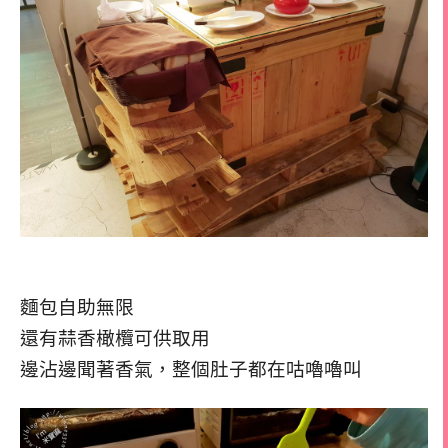
麵包自助無限
還有蒜香橄欖可供取用
邊沾邊聞著香氣，整個肚子都在咕嚕嚕叫