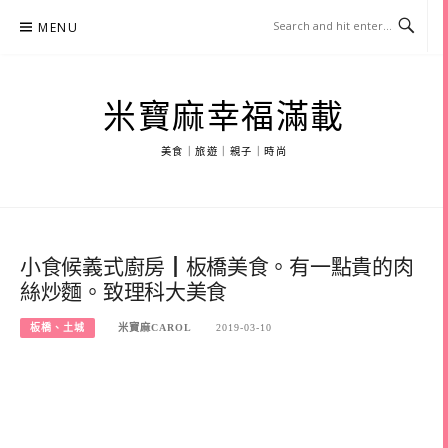
Skip
MENU
to
content
米寶麻幸福滿載
美食｜旅遊｜親子｜時尚
小食候義式廚房┃板橋美食。有一點貴的肉
絲炒麵。致理科大美食
板橋、土城
米寶麻CAROL
2019-03-10